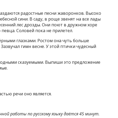
Раздаются радостные песни жаворонков. Высоко
бесной сини. В саду, в роще звенят на все лады
есенний лес дрозды. Они поют в дружном хоре
о певца. Соловей пока не прилетел.
чёрными глазками. Ростом она чуть больше
 Зазвучал гимн весне. У этой птички чудесный
ородными сказуемыми. Выпиши это предложение
мые.
стью речи оно является.
чной работы по русскому языку даётся 45 минут.