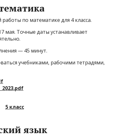
тематика
работы по математике для 4 класса.
 17 мая. Точные даты устанавливает
ятельно.
лнения — 45 минут.
ваться учебниками, рабочими тетрадями,
df
_2023.pdf
5 класс
ский язык