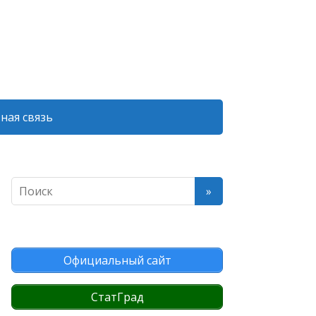
ная связь
Официальный сайт
СтатГрад