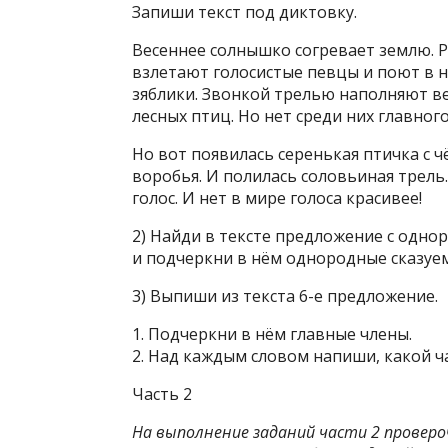
Запиши текст под диктовку.
Весеннее солнышко согревает землю. 
взлетают голосистые певцы и поют в не
зяблики. Звонкой трелью наполняют в
лесных птиц. Но нет среди них главног
Но вот появилась серенькая птичка с 
воробья. И полилась соловьиная трель.
голос. И нет в мире голоса красивее!
2) Найди в тексте предложение с одн
и подчеркни в нём однородные сказуе
3) Выпиши из текста 6-е предложение.
1. Подчеркни в нём главные члены.
2. Над каждым словом напиши, какой ча
Часть 2
На выполнение заданий части 2 проверо