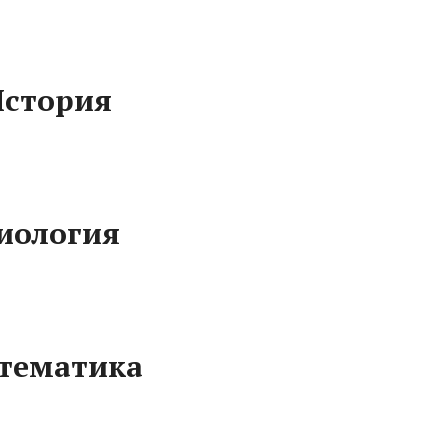
стория
иология
тематика