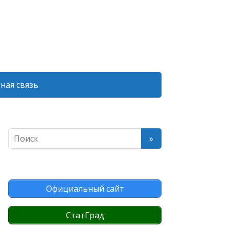
ная связь
Официальный сайт
СтатГрад