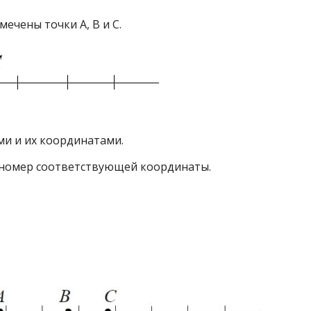
ечены точки A, B и C.
ми и их координатами.
 номер соответствующей координаты.