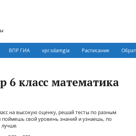
ты
ВПР ГИА
vpr.sdamgia
Расписание
Обрат
р 6 класс математика
ласс на высокую оценку, решай тесты по разным
ы поймешь свой уровень знаний и узнаешь, по
 лучше.