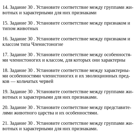
14. За­да­ние 30 . Уста­но­ви­те со­от­вет­ствие между груп­па­ми жи­
вот­ных и ха­рак­тер­ны­ми для них при­зна­ка­ми
15. За­да­ние 30 . Уста­но­ви­те со­от­вет­ствие между при­зна­ком и
типом жи­вот­ных
16. За­да­ние 30 . Уста­но­ви­те со­от­вет­ствие между при­зна­ком и
клас­сом типа Чле­ни­сто­но­гие
17. За­да­ние 30 . Уста­но­ви­те со­от­вет­ствие между осо­бен­но­стя­
ми чле­ни­сто­но­гих и клас­сом, для ко­то­рых они ха­рак­тер­ны
18. За­да­ние 30 . Уста­но­ви­те со­от­вет­ствие между ха­рак­тер­ны­
ми осо­бен­но­стя­ми чле­ни­сто­но­гих и их эво­лю­ци­он­ных пред­
ков — коль­ча­тых чер­вей
19. За­да­ние 30 . Уста­но­ви­те со­от­вет­ствие между груп­па­ми жи­
вот­ных и ха­рак­тер­ны­ми для них при­зна­ка­ми.
20. За­да­ние 30 . Уста­но­ви­те со­от­вет­ствие между пред­ста­ви­те­
ля­ми жи­вот­но­го цар­ства и их осо­бен­но­стя­ми.
21. За­да­ние 30 . Уста­но­ви­те со­от­вет­ствие между груп­па­ми жи­
вот­ных и ха­рак­тер­ны­ми для них при­зна­ка­ми.