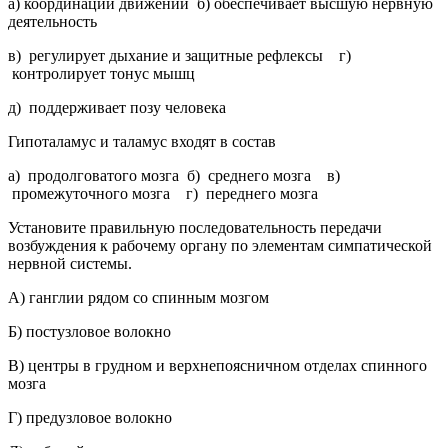
а) координации движений б) обеспечивает высшую нервную
деятельность
в) регулирует дыхание и защитные рефлексы г)
контролирует тонус мышц
д) поддерживает позу человека
Гипоталамус и таламус входят в состав
а) продолговатого мозга б) среднего мозга в)
промежуточного мозга г) переднего мозга
Установите правильную последовательность передачи
возбуждения к рабочему органу по элементам симпатической
нервной системы.
A) ганглии рядом со спинным мозгом
Б) постузловое волокно
B) центры в грудном и верхнепоясничном отделах спинного
мозга
Г) предузловое волокно