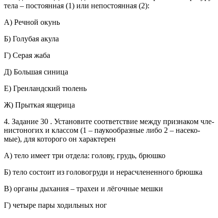
тела – по­сто­ян­ная (1) или не­по­сто­ян­ная (2):
А) Реч­ной окунь
Б) Го­лу­бая акула
Г) Серая жаба
Д) Боль­шая си­ни­ца
Е) Грен­ланд­ский тю­лень
Ж) Прыт­кая яще­ри­ца
4. За­да­ние 30 . Уста­но­ви­те со­от­вет­ствие между при­зна­ком чле­
ни­сто­но­гих и клас­сом (1 – па­у­ко­об­раз­ные либо 2 – на­се­ко­
мые), для ко­то­ро­го он ха­рак­те­рен
А) тело имеет три от­де­ла: го­ло­ву, грудь, брюш­ко
Б) тело со­сто­ит из го­ло­во­гру­ди и не­рас­чле­нен­но­го брюш­ка
В) ор­га­ны ды­ха­ния – тра­хеи и лёгоч­ные мешки
Г) че­ты­ре пары хо­диль­ных ног