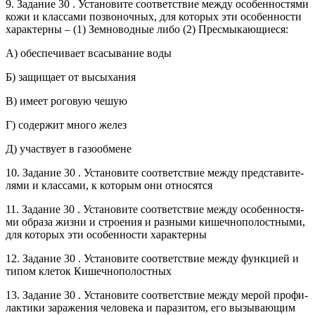
9. За­да­ние 30 . Уста­но­ви­те со­от­вет­ствие между осо­бен­но­стя­ми
кожи и клас­са­ми по­зво­ноч­ных, для ко­то­рых эти осо­бен­но­сти
ха­рак­тер­ны – (1) Зем­но­вод­ные либо (2) Пре­смы­ка­ю­щи­е­ся:
А) обес­пе­чи­ва­ет вса­сы­ва­ние воды
Б) за­щи­ща­ет от вы­сы­ха­ния
В) имеет ро­го­вую чешую
Г) со­дер­жит много желез
Д) участ­ву­ет в га­зо­об­ме­не
10. За­да­ние 30 . Уста­но­ви­те со­от­вет­ствие между пред­ста­ви­те­
ля­ми и клас­са­ми, к ко­то­рым они от­но­сят­ся
11. За­да­ние 30 . Уста­но­ви­те со­от­вет­ствие между осо­бен­но­стя­
ми об­ра­за жизни и стро­е­ния и раз­ны­ми ки­шеч­но­по­лост­ны­ми,
для ко­то­рых эти осо­бен­но­сти ха­рак­тер­ны
12. За­да­ние 30 . Уста­но­ви­те со­от­вет­ствие между функ­ци­ей и
типом кле­ток Ки­шеч­но­по­лост­ных
13. За­да­ние 30 . Уста­но­ви­те со­от­вет­ствие между мерой про­фи­
лак­ти­ки за­ра­же­ния че­ло­ве­ка и па­ра­зи­том, его вы­зы­ва­ю­щим