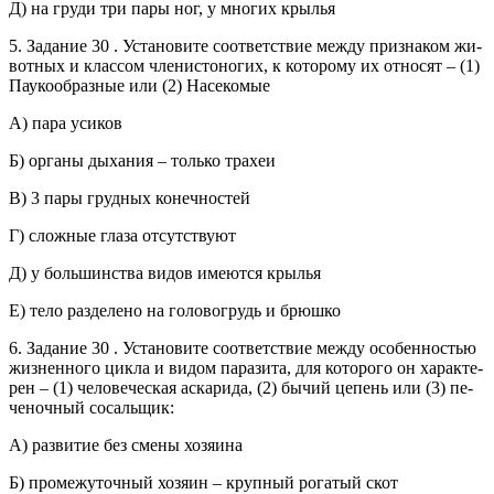
Д) на груди три пары ног, у мно­гих кры­лья
5. За­да­ние 30 . Уста­но­ви­те со­от­вет­ствие между при­зна­ком жи­
вот­ных и клас­сом чле­ни­сто­но­гих, к ко­то­ро­му их от­но­сят – (1)
Па­у­ко­об­раз­ные или (2) На­се­ко­мые
А) пара уси­ков
Б) ор­га­ны ды­ха­ния – толь­ко тра­хеи
В) 3 пары груд­ных ко­неч­но­стей
Г) слож­ные глаза от­сут­ству­ют
Д) у боль­шин­ства видов име­ют­ся кры­лья
Е) тело раз­де­ле­но на го­ло­во­грудь и брюш­ко
6. За­да­ние 30 . Уста­но­ви­те со­от­вет­ствие между осо­бен­но­стью
жиз­нен­но­го цикла и видом па­ра­зи­та, для ко­то­ро­го он ха­рак­те­
рен – (1) че­ло­ве­че­ская ас­ка­ри­да, (2) бычий це­пень или (3) пе­
че­ноч­ный со­саль­щик:
А) раз­ви­тие без смены хо­зя­и­на
Б) про­ме­жу­точ­ный хо­зя­ин – круп­ный ро­га­тый скот