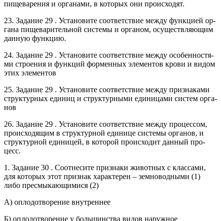
пи­ще­ва­ре­ния и ор­га­на­ми, в ко­то­рых они про­ис­хо­дят.
23. За­да­ние 29 . Уста­но­ви­те со­от­вет­ствие между функ­ци­ей ор­
га­на пи­ще­ва­ри­тель­ной си­сте­мы и ор­га­ном, осу­ществ­ля­ю­щим
дан­ную функ­цию.
24. За­да­ние 29 . Уста­но­ви­те со­от­вет­ствие между осо­бен­но­стя­
ми стро­е­ния и функ­ций фор­мен­ных эле­мен­тов крови и видом
этих эле­мен­тов
25. За­да­ние 29 . Уста­но­ви­те со­от­вет­ствие между при­зна­ка­ми
струк­тур­ных еди­ниц и струк­тур­ны­ми еди­ни­ца­ми си­стем ор­га­
нов
26. За­да­ние 29 . Уста­но­ви­те со­от­вет­ствие между про­цес­сом,
про­ис­хо­дя­щим в струк­тур­ной еди­ни­це си­сте­мы ор­га­нов, и
струк­тур­ной еди­ни­цей, в ко­то­рой про­ис­хо­дит дан­ный про­
цесс.
1. За­да­ние 30 . Со­от­не­си­те при­зна­ки жи­вот­ных с клас­са­ми,
для ко­то­рых этот при­знак ха­рак­те­рен – зем­но­вод­ны­ми (1)
либо пре­смы­ка­ю­щи­ми­ся (2)
А) опло­до­тво­ре­ние внут­рен­нее
Б) опло­до­тво­ре­ние у боль­шин­ства видов на­руж­ное