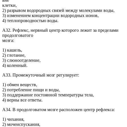
вне
клетки,
2) разрывом водородных связей между молекулами воды,
3) изменением концентрации водородных ионов,
4) теплопроводностью воды.
А32. Рефлекс, нервный центр которого лежит за пределами
продолговатого
мозга:
1) кашель,
2) глотание,
3) слюноотделение,
4) коленный.
А33. Промежуточный мозг регулирует:
1) обмен веществ,
2) потребление пищи и воды,
3) поддержание постоянной температуры тела,
4) верны все ответы.
А34. В продолговатом мозге расположен центр рефлекса:
1) чихания,
2) мочеиспускания,