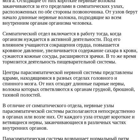
мозга. Отходящие от них короткие нервные волокна
заканчиваются за его пределами в симпатических узлах,
расположенных по обе стороны позвоночника. От узлов берут
начало длинные нервные волокна, подходящие ко всем
внутренним органам организма человека.
Симпатический отдел включается в работу тогда, когда
организм нуждается в активной деятельности. Под его
влиянием учащаются сокращения сердца, повышается
кровяное давление, увеличивается содержание сахара в крови,
сужаются кожные сосуды, расширяются зрачки. В то же время
тормозится деятельность пищеварительной системы.
Центры парасимпатической нервной системы представлены
ядрами, находящимися в разных отделах головного и
спинного мозга. От них отходят длинные парные нервы,
волокна которых ответвляются к органам грудной, брюшной,
тазовой полостей.
В отличие от симпатического отдела, нервные узлы
парасимпатической системы располагаются непосредственно
в органах или возле них. От каждого узла отходят короткие и
ветвящиеся нервы, заканчивающиеся в различных частях
внутренних органов.
Парасимпатическая система возвращает нормальный ритм