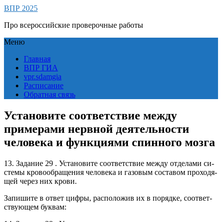
ВПР 2025
Про всероссийские проверочные работы
Меню
Главная
ВПР ГИА
vpr.sdamgia
Расписание
Обратная связь
Установите соответствие между
примерами нервной деятельности
человека и функциями спинного мозга
13. За­да­ние 29 . Уста­но­ви­те со­от­вет­ствие между от­де­ла­ми си­
сте­мы кро­во­об­ра­ще­ния че­ло­ве­ка и га­зо­вым со­ста­вом про­хо­дя­
щей через них крови.
За­пи­ши­те в ответ цифры, рас­по­ло­жив их в по­ряд­ке, со­от­вет­
ству­ю­щем бук­вам: