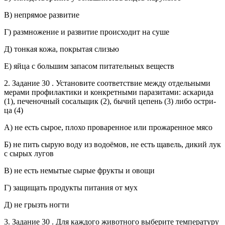
В) не­пря­мое раз­ви­тие
Г) раз­мно­же­ние и раз­ви­тие про­ис­хо­дит на суше
Д) тон­кая кожа, по­кры­тая сли­зью
Е) яйца с боль­шим за­па­сом пи­та­тель­ных ве­ществ
2. За­да­ние 30 . Уста­но­ви­те со­от­вет­ствие между от­дель­ны­ми
ме­ра­ми про­фи­лак­ти­ки и кон­крет­ны­ми па­ра­зи­та­ми: ас­ка­ри­да
(1), пе­че­ноч­ный со­саль­щик (2), бычий це­пень (3) либо ост­ри­
ца (4)
А) не есть сырое, плохо про­ва­рен­ное или про­жа­рен­ное мясо
Б) не пить сырую воду из водоёмов, не есть ща­вель, дикий лук
с сырых лугов
В) не есть не­мы­тые сырые фрук­ты и овощи
Г) за­щи­щать про­дук­ты пи­та­ния от мух
Д) не грызть ногти
3. За­да­ние 30 . Для каж­до­го жи­вот­но­го вы­бе­ри­те тем­пе­ра­ту­ру