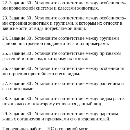
22. За­да­ние 30 . Уста­но­ви­те со­от­вет­ствие между осо­бен­но­стя­
ми кро­ве­нос­ной си­сте­мы и клас­са­ми жи­вот­ных.
23. За­да­ние 30 . Уста­но­ви­те со­от­вет­ствие между осо­бен­но­стя­
ми стро­е­ния жи­вот­ных и груп­па­ми, к ко­то­рым их от­но­сят в
за­ви­си­мо­сти от вида по­треб­ля­е­мой пищи.
24. За­да­ние 30 . Уста­но­ви­те со­от­вет­ствие между груп­па­ми
гри­бов по стро­е­нию пло­до­во­го тела и их при­ме­ра­ми.
25. За­да­ние 30 . Уста­но­ви­те со­от­вет­ствие между при­зна­ком
рас­те­ний и от­де­лом, к ко­то­ро­му их от­но­сят.
26. За­да­ние 30 . Уста­но­ви­те со­от­вет­ствие между осо­бен­но­стя­
ми стро­е­ния про­стей­ше­го и его видом.
27. За­да­ние 30 . Уста­но­ви­те со­от­вет­ствие между рас­те­ни­ем и
его при­зна­ка­ми.
28. За­да­ние 30 . Уста­но­ви­те со­от­вет­ствие между видом рас­те­
ния и клас­сом, к ко­то­ро­му от­но­сит­ся дан­ный вид.
29. За­да­ние 30 . Уста­но­ви­те со­от­вет­ствие между цар­ством
живых ор­га­низ­мов и при­зна­ка­ми его пред­ста­ви­те­лей.
Проверочная работа. НС и головной мозг.