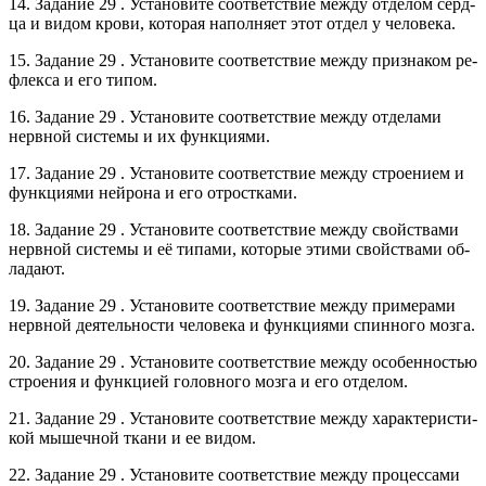
14. За­да­ние 29 . Уста­но­ви­те со­от­вет­ствие между от­де­лом серд­
ца и видом крови, ко­то­рая на­пол­ня­ет этот отдел у че­ло­ве­ка.
15. За­да­ние 29 . Уста­но­ви­те со­от­вет­ствие между при­зна­ком ре­
флек­са и его типом.
16. За­да­ние 29 . Уста­но­ви­те со­от­вет­ствие между от­де­ла­ми
нерв­ной си­сте­мы и их функ­ци­я­ми.
17. За­да­ние 29 . Уста­но­ви­те со­от­вет­ствие между стро­е­ни­ем и
функ­ци­я­ми ней­ро­на и его от­рост­ка­ми.
18. За­да­ние 29 . Уста­но­ви­те со­от­вет­ствие между свой­ства­ми
нерв­ной си­сте­мы и её ти­па­ми, ко­то­рые этими свой­ства­ми об­
ла­да­ют.
19. За­да­ние 29 . Уста­но­ви­те со­от­вет­ствие между при­ме­ра­ми
нерв­ной де­я­тель­но­сти че­ло­ве­ка и функ­ци­я­ми спин­но­го мозга.
20. За­да­ние 29 . Уста­но­ви­те со­от­вет­ствие между осо­бен­но­стью
стро­е­ния и функ­ци­ей го­лов­но­го мозга и его от­де­лом.
21. За­да­ние 29 . Уста­но­ви­те со­от­вет­ствие между ха­рак­те­ри­сти­
кой мы­шеч­ной ткани и ее видом.
22. За­да­ние 29 . Уста­но­ви­те со­от­вет­ствие между про­цес­са­ми