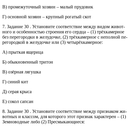
В) про­ме­жу­точ­ный хо­зя­ин – малый пру­до­вик
Г) ос­нов­ной хо­зя­ин – круп­ный ро­га­тый скот
7. За­да­ние 30 . Уста­но­ви­те со­от­вет­ствие между видом жи­вот­
но­го и осо­бен­но­стью стро­е­ния его серд­ца – (1) трёхка­мер­ное
без пе­ре­го­род­ки в же­лу­доч­ке, (2) трёхка­мер­ное с не­пол­ной пе­
ре­го­род­кой в же­лу­доч­ке или (3) четырёхка­мер­ное:
А) прыт­кая яще­ри­ца
Б) обык­но­вен­ный три­тон
В) озёрная ля­гуш­ка
Г) синий кит
Д) серая крыса
Е) сокол сап­сан
8. За­да­ние 30 . Уста­но­ви­те со­от­вет­ствие между при­зна­ком жи­
вот­ных и клас­сом, для ко­то­ро­го этот при­знак ха­рак­те­рен – (1)
Зем­но­вод­ные либо (2) Пре­смы­ка­ю­щи­е­ся: