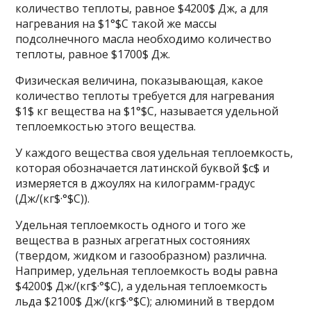
количество теплоты, равное $4200$ Дж, а для
нагревания на $1°$С такой же массы
подсолнечного масла необходимо количество
теплоты, равное $1700$ Дж.
Физическая величина, показывающая, какое
количество теплоты требуется для нагревания
$1$ кг вещества на $1°$С, называется удельной
теплоемкостью этого вещества.
У каждого вещества своя удельная теплоемкость,
которая обозначается латинской буквой $с$ и
измеряется в джоулях на килограмм-градус
(Дж/(кг$·°$С)).
Удельная теплоемкость одного и того же
вещества в разных агрегатных состояниях
(твердом, жидком и газообразном) различна.
Например, удельная теплоемкость воды равна
$4200$ Дж/(кг$·°$С), а удельная теплоемкость
льда $2100$ Дж/(кг$·°$С); алюминий в твердом