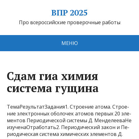
ВПР 2025
Про всероссийские проверочные работы
МЕНЮ
Сдам гиа химия
система гущина
ТемаРезультатЗадания1. Стро­е­ние атома. Стро­е­
ние электронных обо­ло­чек атомов пер­вых 20 эле­
мен­тов Периодической си­сте­мы Д. МенделееваНе
изученаОтработать2. Пе­ри­о­ди­че­ский закон и Пе­
ри­о­ди­че­ская система хи­ми­че­ских элементов Д.