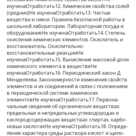
изученаОтработать12. Хи­ми­че­ские свойства солей
(средних)Не изученаОтработать13. Чи­стые
вещества и смеси. Пра­ви­ла безопасной ра­бо­ты в
школь­ной лаборатории. Ла­бо­ра­тор­ная посуда и
оборудованиеНе изученаОтработать14. Сте­пень
окисления хи­ми­че­ских элементов. Окис­ли­тель и
восстановитель. Окислительно-
восстановительные реакцииНе
изученаОтработать15. Вы­чис­ле­ние массовой доли
хи­ми­че­ско­го элемента в веществеНе
изученаОтработать16. Пе­ри­о­ди­че­ский закон Д.
Менделеева. За­ко­но­мер­но­сти изменения свойств
элементов и их со­еди­не­ний в связи с по­ло­же­ни­ем
в пе­ри­о­ди­че­ской системе хи­ми­че­ских
элементовНе изученаОтработать17. Пер­во­на­
чаль­ные сведения об ор­га­ни­че­ских веществах:
пре­дель­ных и не­пре­дель­ных углеводородах и
кис­ло­род­со­дер­жа­щих веществах: спиртах, кар­бо­
но­вых кислотахНе изученаОтработать18. Опре­де­
ле­ние характера среды рас­тво­ра кислот и ще­ло­