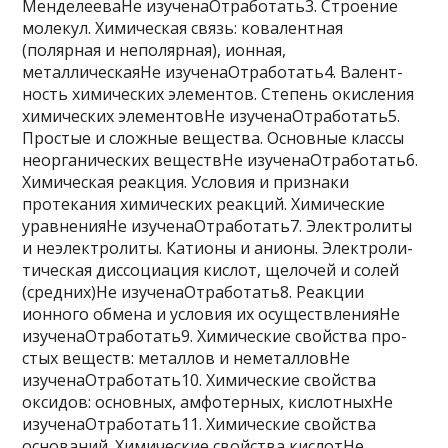
МенделееваНе изученаОтработать3. Стро­е­ние
молекул. Хи­ми­че­ская связь: ко­ва­лент­ная
(полярная и неполярная), ионная,
металлическаяНе изученаОтработать4. Ва­лент­
ность химических элементов. Сте­пень окисления
хи­ми­че­ских элементовНе изученаОтработать5.
Про­стые и слож­ные вещества. Ос­нов­ные классы
не­ор­га­ни­че­ских веществНе изученаОтработать6.
Хи­ми­че­ская реакция. Усло­вия и при­зна­ки
протекания хи­ми­че­ских реакций. Хи­ми­че­ские
уравненияНе изученаОтработать7. Элек­тро­ли­ты
и неэлектролиты. Ка­ти­о­ны и анионы. Элек­тро­ли­
ти­че­ская диссоциация кислот, ще­ло­чей и солей
(средних)Не изученаОтработать8. Ре­ак­ции
ионного об­ме­на и усло­вия их осуществленияНе
изученаОтработать9. Хи­ми­че­ские свойства про­
стых веществ: ме­тал­лов и неметалловНе
изученаОтработать10. Хи­ми­че­ские свойства
оксидов: основных, амфотерных, кислотныхНе
изученаОтработать11. Хи­ми­че­ские свойства
оснований. Хи­ми­че­ские свойства кислотНе