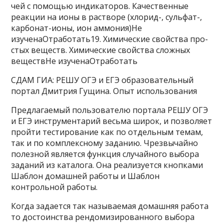
чей с по­мо­щью индикаторов. Ка­че­ствен­ные
реакции на ионы в рас­тво­ре (хлорид-, сульфат-,
карбонат-ионы, ион аммония)Не
изученаОтработать19. Хи­ми­че­ские свойства про­
стых веществ. Хи­ми­че­ские свойства слож­ных
веществНе изученаОтработать
СДАМ ГИА: РЕШУ ОГЭ и ЕГЭ образовательный
портал Дмитрия Гущина. Опыт использования
Предлагаемый пользователю портала РЕШУ ОГЭ
и ЕГЭ инструментарий весьма широк, и позволяет
пройти тестирование как по отдельным темам,
так и по комплексному заданию. Чрезвычайно
полезной является функция случайного выбора
заданий из каталога. Она реализуется кнопками
Шаблон домашней работы и Шаблон
контрольной работы.
Когда задается так называемая домашняя работа
то достоинства рендомизированного выбора