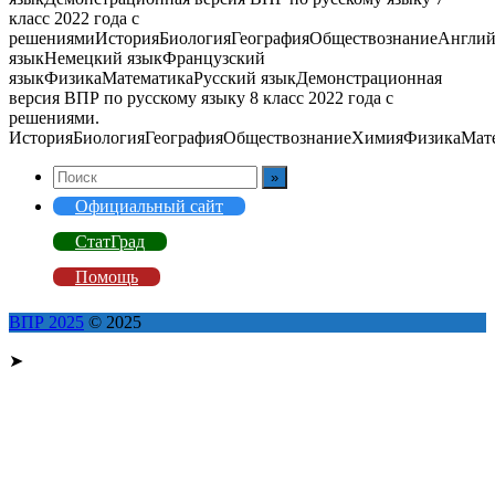
класс 2022 года с
решениямиИсторияБиологияГеографияОбществознаниеАнгли
языкНемецкий языкФранцузский
языкФизикаМатематикаРусский языкДемонстрационная
версия ВПР по русскому языку 8 класс 2022 года с
решениями.
ИсторияБиологияГеографияОбществознаниеХимияФизикаМат
Официальный сайт
СтатГрад
Помощь
ВПР 2025
© 2025
➤