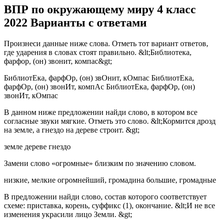
ВПР по окружающему миру 4 класс
2022 Варианты с ответами
Произнеси данные ниже слова. Отметь тот вариант ответов,
где ударения в словах стоят правильно. &lt;Библиотека,
фарфор, (он) звонит, компас&gt;
БиблиотEка, фарфОр, (он) звОнит, кОмпас БиблиотEка,
фарфОр, (он) звонИт, компАс БиблиотEка, фарфОр, (он)
звонИт, кОмпас
В данном ниже предложении найди слово, в котором все
согласные звуки мягкие. Отметь это слово. &lt;Кормится дрозд
на земле, а гнездо на дереве строит. &gt;
земле дереве гнездо
Замени слово «огромные» близким по значению словом.
низкие, мелкие огромнейший, громадина большие, громадные
В предложении найди слово, состав которого соответствует
схеме: приставка, корень, суффикс (1), окончание. &lt;И не все
изменения украсили лицо Земли. &gt;