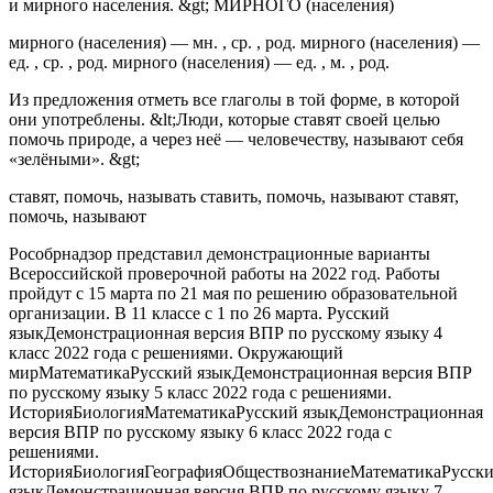
и мирного населения. &gt; МИРНОГО (населения)
мирного (населения) — мн. , ср. , род. мирного (населения) —
ед. , ср. , род. мирного (населения) — ед. , м. , род.
Из предложения отметь все глаголы в той форме, в которой
они употреблены. &lt;Люди, которые ставят своей целью
помочь природе, а через неё — человечеству, называют себя
«зелёными». &gt;
ставят, помочь, называть ставить, помочь, называют ставят,
помочь, называют
Рособрнадзор представил демонстрационные варианты
Всероссийской проверочной работы на 2022 год. Работы
пройдут с 15 марта по 21 мая по решению образовательной
организации. В 11 классе с 1 по 26 марта. Русский
языкДемонстрационная версия ВПР по русскому языку 4
класс 2022 года с решениями. Окружающий
мирМатематикаРусский языкДемонстрационная версия ВПР
по русскому языку 5 класс 2022 года с решениями.
ИсторияБиологияМатематикаРусский языкДемонстрационная
версия ВПР по русскому языку 6 класс 2022 года с
решениями.
ИсторияБиологияГеографияОбществознаниеМатематикаРусск
языкДемонстрационная версия ВПР по русскому языку 7