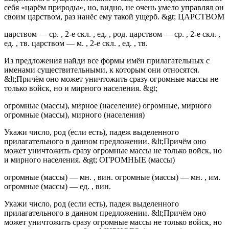
себя «царём природы», но, видно, не очень умело управлял он
своим царством, раз нанёс ему такой ущерб. &gt; ЦАРСТВОМ
царством — ср. , 2-е скл. , ед. , род. царством — ср. , 2-е скл. ,
ед. , тв. царством — м. , 2-е скл. , ед. , тв.
Из предложения найди все формы имён прилагательных с
именами существительными, к которым они относятся.
&lt;Причём оно может уничтожить сразу огромные массы не
только войск, но и мирного населения. &gt;
огромные (массы), мирное (население) огромные, мирного
огромные (массы), мирного (населения)
Укажи число, род (если есть), падеж выделенного
прилагательного в данном предложении. &lt;Причём оно
может уничтожить сразу огромные массы не только войск, но
и мирного населения. &gt; ОГРОМНЫЕ (массы)
огромные (массы) — мн. , вин. огромные (массы) — мн. , им.
огромные (массы) — ед. , вин.
Укажи число, род (если есть), падеж выделенного
прилагательного в данном предложении. &lt;Причём оно
может уничтожить сразу огромные массы не только войск, но