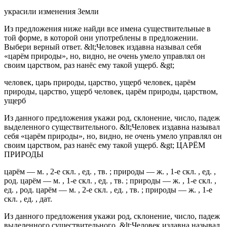
украсили изменения Земли
Из предложения ниже найди все имена существительные в
той форме, в которой они употреблены в предложении.
Выбери верный ответ. &lt;Человек издавна называл себя
«царём природы», но, видно, не очень умело управлял он
своим царством, раз нанёс ему такой ущерб. &gt;
человек, царь природы, царство, ущерб человек, царём
природы, царство, ущерб человек, царём природы, царством,
ущерб
Из данного предложения укажи род, склонение, число, падеж
выделенного существительного. &lt;Человек издавна называл
себя «царём природы», но, видно, не очень умело управлял он
своим царством, раз нанёс ему такой ущерб. &gt; ЦАРЁМ
ПРИРОДЫ
царём — м. , 2-е скл. , ед. , тв. ; природы — ж. , 1-е скл. , ед. ,
род. царём — м. , 1-е скл. , ед. , тв. ; природы — ж. , 1-е скл. ,
ед. , род. царём — м. , 2-е скл. , ед. , тв. ; природы — ж. , 1-е
скл. , ед. , дат.
Из данного предложения укажи род, склонение, число, падеж
выделенного существительного. &lt;Человек издавна называл