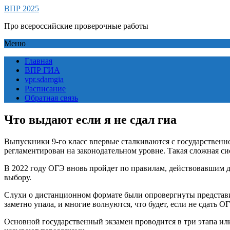
ВПР 2025
Про всероссийские проверочные работы
Меню
Главная
ВПР ГИА
vpr.sdamgia
Расписание
Обратная связь
Что выдают если я не сдал гиа
Выпускники 9-го класс впервые сталкиваются с государственно
регламентирован на законодательном уровне. Такая сложная си
В 2022 году ОГЭ вновь пройдет по правилам, действовавшим до
выбору.
Слухи о дистанционном формате были опровергнуты представи
заметно упала, и многие волнуются, что будет, если не сдать О
Основной государственный экзамен проводится в три этапа ил