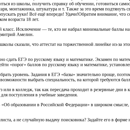
ться из школы, получить справку об обучении, готовиться самос
аря, монтажника, штукатура и т. Также за это время подтянуть 
опускать руки! Всё ещё впереди! Удачи!Обратим внимание, что с
ом возраста 18 лет.
й класс. Исключение — те, кто не набрал минимальные баллы на
Дмитрий Амелин.
олы сказали, что аттестат на торжественной линейке из-за этог
жно сдать ЕГЭ по русскому языку и математике. Экзамен по мат
рейти «порог» баллов по русскому языку и математике, установл
брать уровень. Задания в ЕГЭ «базы» значительно проще, поэто
 возможности выбрать специальность, на которой требуются бал
 или в колледж, так как пересдача проходит в резервные дни в к
для поступления в учебные заведения.
З «Об образовании в Российской Федерации» в широком смысле, 
алиста, а не случайную выдачу поисковика? Задайте его в форме 