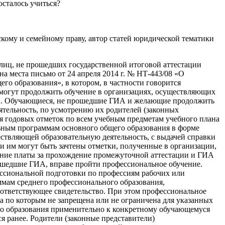
осталось учиться?
кому и семейному праву, автор статей юридической тематики
 лиц, не прошедших государственной итоговой аттестации
 места письмо от 24 апреля 2014 г. № НТ-443/08 «О
о образования», в котором, в частности говорится
могут продолжить обучение в организациях, осуществляющих
ы:1. Обучающиеся, не прошедшие ГИА и желающие продолжить
тельность, по усмотрению их родителей (законных
ия годовых отметок по всем учебным предметам учебного плана
ьным программам основного общего образования в форме
ествляющей образовательную деятельность, с выдачей справки
ии им могут быть зачтены отметки, полученные в организации,
мание платы за прохождение промежуточной аттестации и ГИА
рошедшие ГИА, вправе пройти профессиональное обучение.
ессиональной подготовки по профессиям рабочих или
мам среднего профессионального образования,
ответствующее свидетельство. При этом профессиональное
та по которым не запрещена или не ограничена для указанных
его образования применительно к конкретному обучающемуся
я ранее. Родители (законные представители)