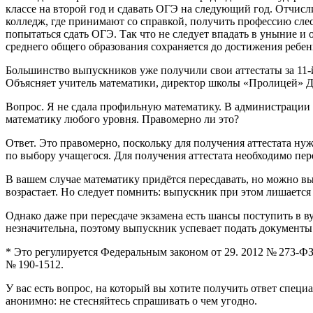
классе на второй год и сдавать ОГЭ на следующий год. Отчисли
колледж, где принимают со справкой, получить профессию слес
попытаться сдать ОГЭ. Так что не следует впадать в уныние и 
среднего общего образования сохраняется до достижения ребенк
Большинство выпускников уже получили свои аттестаты за 11-
Объясняет учитель математики, директор школы «Пролицей» 
Вопрос. Я не сдала профильную математику. В администрации шк
математику любого уровня. Правомерно ли это?
Ответ. Это правомерно, поскольку для получения аттестата ну
по выбору учащегося. Для получения аттестата необходимо пе
В вашем случае математику придётся пересдавать, но можно вы
возрастает. Но следует помнить: выпускник при этом лишается
Однако даже при пересдаче экзамена есть шансы поступить в вуз
незначительна, поэтому выпускник успевает подать документы 
* Это регулируется Федеральным законом от 29. 2012 № 273-Ф
№ 190-1512.
У вас есть вопрос, на который вы хотите получить ответ специ
анонимно: не стесняйтесь спрашивать о чем угодно.