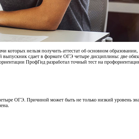
ачи которых нельзя получить аттестат об основном образовании,
выпускник сдает в формате ОГЭ четыре дисциплины: две обязат
ориентации ПрофГид разработал точный тест на профориентацию,
 четыре ОГЭ. Причиной может быть не только низкий уровень зн
мена.