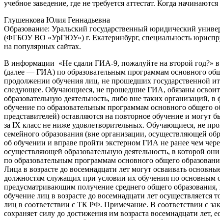
учебное заведение, где не требуется аттестат. Когда начинаютс
Глушенкова Юлия Геннадьевна
Образование: Уральский государственный юридический униве
(ФГБОУ ВО «УрГЮУ») г. Екатеринбург, специальность юриспруд
на популярных сайтах.
В информации «Не сдали ГИА-9, пожалуйте на второй год?» в 
(далее — ГИА) по образовательным программам основного обще
продолжении обучения лиц, не прошедших государственной ито
следующее. Обучающиеся, не прошедшие ГИА, обязаны освоить
образовательную деятельность, либо вне таких организаций,
обучение по образовательным программам основного общего об
представителей) оставляются на повторное обучение и могут 
за IX класс не ниже удовлетворительных. Обучающиеся, не п
семейного образования (вне организации, осуществляющей обр
об обучении и вправе пройти экстерном ГИА не ранее чем чере
осуществляющей образовательную деятельность, в которой они
по образовательным программам основного общего образования
Лица в возрасте до восемнадцати лет могут осваивать основ
должностям служащих при условии их обучения по основным 
предусматривающим получение среднего общего образования, 
обучение лиц в возрасте до восемнадцати лет осуществляется 
лиц в соответствии с ТК РФ. Примечание. В соответствии с з
сохраняет силу до достижения им возраста восемнадцати лет, 