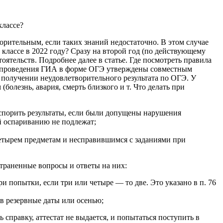
классе?
орительным, если таких знаний недостаточно. В этом случае
 классе в 2022 году? Сразу на второй год (по действующему
оятельств. Подробнее далее в статье. Где посмотреть правила
а проведения ГИА в форме ОГЭ утверждены совместным
 получении неудовлетворительного результата по ОГЭ. У
олезнь, авария, смерть близкого и т. Что делать при
оспорить результаты, если были допущены нарушения
й оспариванию не подлежат;
четырем предметам и несправившимся с заданиями при
траненные вопросы и ответы на них:
ри попытки, если три или четыре — то две. Это указано в п. 76
 в резервные даты или осенью;
 справку, аттестат не выдается, и попытаться поступить в