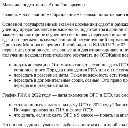
Материал подготовила Анна Григорьевых.
Главная » База знаний » Образование » Сколько попыток дается н
Основной государственный экзамен школьники сдают в рамках п
ученику предоставляется возможность подготовиться дополнител
закону «на повторное обучение») не оставят, пересдачи вполне
сдачи и пересдачи экзаменаОсновной регулирующий норматив
Приказом Минпросвещения и Рособрнадзора №189/1513 от 07. 2
первых двух этапов есть резервные дни для второгодников и н
получении неудовлетворительного результата по ОГЭКакие воз
подать апелляцию. Это можно сделать, если не сдать ОГ
установленного Порядка проведения ГИА или он не согл
пересдать в резервные даты. Такая возможность есть толь
пересдать в дополнительные сроки, осенью. Это право 
пересдаче в резервные даты.
График ГИА в 2022 году — даты экзаменов ОГЭ и ЕГЭ, где см
сколько попыток дается на сдачу ОГЭ в 2022 году? Зависи
Порядка проведения ГИА в форме ОГЭ;
что делать, если не сдать ОГЭ в 9 классе — подать на ап
Но и в последнем случае есть выбор — остаться на второй год 