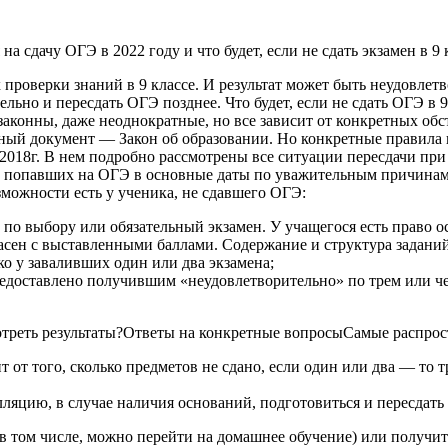
а сдачу ОГЭ в 2022 году и что будет, если не сдать экзамен в 9 
роверки знаний в 9 классе. И результат может быть неудовлетв
ьно и пересдать ОГЭ позднее. Что будет, если не сдать ОГЭ в 9
 законны, даже неоднократные, но все зависит от конкретных обст
ный документ — Закон об образовании. Но конкретные правил
018г. В нем подробно рассмотрены все ситуации пересдачи при
е попавших на ОГЭ в основные даты по уважительным причинам (б
можности есть у ученика, не сдавшего ОГЭ:
Э по выбору или обязательный экзамен. У учащегося есть право 
асен с выставленными баллами. Содержание и структура задани
ко у заваливших один или два экзамена;
предоставлено получившим «неудовлетворительно» по трем или 
отреть результаты?Ответы на конкретные вопросыСамые распрос
т от того, сколько предметов не сдано, если один или два — то т
елляцию, в случае наличия оснований, подготовиться и пересдать
(в том числе, можно перейти на домашнее обучение) или получить