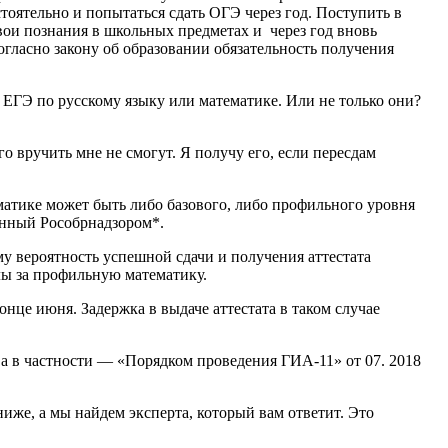
тоятельно и попытаться сдать ОГЭ через год. Поступить в
свои познания в школьных предметах и через год вновь
огласно закону об образовании обязательность получения
 ЕГЭ по русскому языку или математике. Или не только они?
о вручить мне не смогут. Я получу его, если пересдам
ематике может быть либо базового, либо профильного уровня
енный Рособрнадзором*.
му вероятность успешной сдачи и получения аттестата
лы за профильную математику.
онце июня. Задержка в выдаче аттестата в таком случае
а в частности — «Порядком проведения ГИА-11» от 07. 2018
ниже, а мы найдем эксперта, который вам ответит. Это