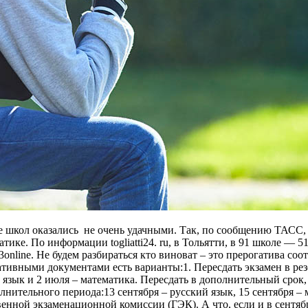
е школ оказались не очень удачными. Так, по сообщению ТАСС, 
е. По информации togliatti24. ru, в Тольятти, в 91 школе — 51 
online. Не будем разбираться кто виноват – это прерогатива соо
вными документами есть варианты:1. Пересдать экзамен в резе
язык и 2 июля – математика. Пересдать в дополнительный срок,
ительного периода:13 сентября – русский язык, 15 сентября – м
енной экзаменационной комиссии (ГЭК). А что, если и в сентябре