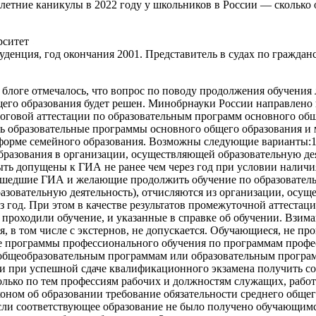
я летние каникулы в 2022 году у школьников в России — сколько 
рситет
енция, год окончания 2001. Представитель в судах по гражданс
блоге отмечалось, что вопрос по поводу продолжения обучения
го образования будет решен. Минобрнауки России направлено на
говой аттестации по образовательным программ основного общег
 образовательные программы основного общего образования и 
 в форме семейного образования. Возможны следующие вариант
разования в организации, осуществляющей образовательную дея
быть допущены к ГИА не ранее чем через год при условии налич
рошедшие ГИА и желающие продолжить обучение по образовател
азовательную деятельность), отчисляются из организации, осущ
з год. При этом в качестве результатов промежуточной аттестац
 проходили обучение, и указанные в справке об обучении. Взи
, в том числе с экстернов, не допускается. Обучающиеся, не п
ные программы профессионального обучения по программам проф
общеобразовательным программам или образовательным програм
и при успешной сдаче квалификационного экзамена получить со
только по тем профессиям рабочих и должностям служащих, рабо
аконом об образовании требование обязательности среднего общ
если соответствующее образование не было получено обучающимс