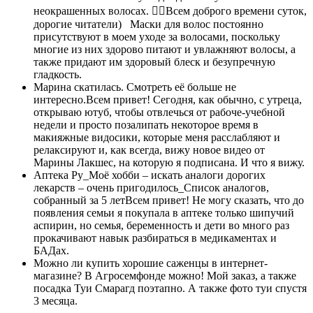
неокрашенных волосах. 🧖‍♀️Всем доброго времени суток,
дорогие читатели) Маски для волос постоянно
присутствуют в моем уходе за волосами, поскольку
многие из них здорово питают и увлажняют волосы, а
также придают им здоровый блеск и безупречную
гладкость.
Марина скатилась. Смотреть её больше не
интересно.Всем привет! Сегодня, как обычно, с утреца,
открываю ютуб, чтобы отвлечься от рабоче-учебной
недели и просто позалипать некоторое время в
макияжные видосики, которые меня расслабляют и
релаксируют и, как всегда, вижу новое видео от
Марины Лакшес, на которую я подписана. И что я вижу.
Аптека Ру_Моё хобби – искать аналоги дорогих
лекарств – очень пригодилось_Список аналогов,
собранный за 5 летВсем привет! Не могу сказать, что до
появления семьи я покупала в аптеке только шипучий
аспирин, но семья, беременность и дети во много раз
прокачивают навык разбираться в медикаментах и
БАДах.
Можно ли купить хорошие саженцы в интернет-
магазине? В Агросемфонде можно! Мой заказ, а также
посадка Туи Смарагд поэтапно. А также фото туи спустя
3 месяца.