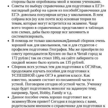
стороны были опробованы мной и моими учениками.
Советы по выбору справочника для подготовки к ЕГЭ+
наглядный разбор на одном из пособийСправочники для
ЕГЭ- довольна популярная штука у школьников. В нем
собрана вся (ну или почти вся) основная теория по
темам, которые могут встретится на экзамене. Чаще
всего теорию в справочниках представляют в таблицах
или схемах, дабы было проще все запомнить и
систематизировать.
В помощь не только школьникамДанный сборник очень
хороший как для школьников, так и для студентов с
профилем подготовки География. Мы же приобрели по
совету преподавателя Куплен он был в Читай город за
172 рубля ( так он стоил 189), на сайте лабиринта со
скидкой можно было купить аж 135 рублей.
Сборник всех устных тем для подготовки к ОГЭИтак,
продолжаем изучать пособия для подготовки к
УСПЕШНОЙ сдаче ОГЭ в девятом классе. Как
известно, экзамен состоит из письменной части и
устной. Поговорим сегодня об устной части. Ученику
надо будет подготовить монолог на заданную тему,
например, Sport, Hobby, Family и т.д.
Данное пособие очень хорошо подготовит вас к
экзамену!Всем привет! Сегодня я поделюсь с вами,
родительским мнением о справочнике для подготовки к