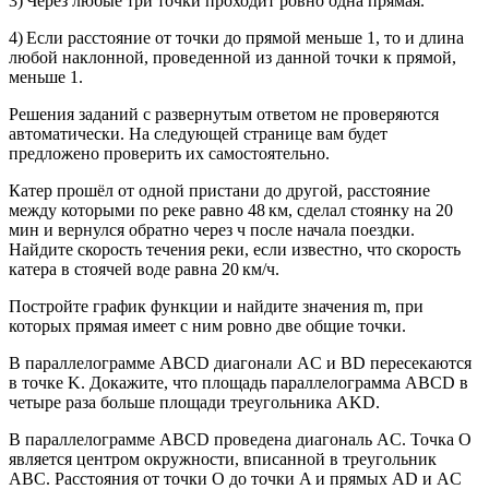
3) Через любые три точки проходит ровно одна прямая.
4) Если расстояние от точки до прямой меньше 1, то и длина
любой наклонной, проведенной из данной точки к прямой,
меньше 1.
Решения заданий с развернутым ответом не проверяются
автоматически. На следующей странице вам будет
предложено проверить их самостоятельно.
Катер прошёл от одной пристани до другой, расстояние
между которыми по реке равно 48 км, сделал стоянку на 20
мин и вернулся обратно через ч после начала поездки.
Найдите скорость течения реки, если известно, что скорость
катера в стоячей воде равна 20 км/ч.
Постройте график функции и найдите значения m, при
которых прямая имеет с ним ровно две общие точки.
В параллелограмме ABCD диагонали AC и BD пересекаются
в точке K. Докажите, что площадь параллелограмма ABCD в
четыре раза больше площади треугольника AKD.
В параллелограмме ABCD проведена диагональ AC. Точка O
является центром окружности, вписанной в треугольник
ABC. Расстояния от точки O до точки A и прямых AD и AC