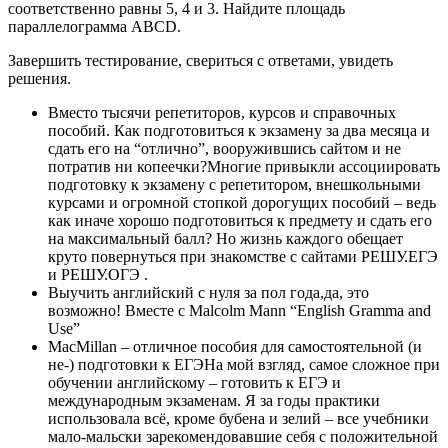
соответственно равны 5, 4 и 3. Найдите площадь
параллелограмма ABCD.
Завершить тестирование, свериться с ответами, увидеть
решения.
Вместо тысячи репетиторов, курсов и справочных
пособий. Как подготовиться к экзамену за два месяца и
сдать его на “отлично”, вооружившись сайтом и не
потратив ни копеечки?Многие привыкли ассоциировать
подготовку к экзамену с репетитором, внешкольными
курсами и огромной стопкой дорогущих пособий – ведь
как иначе хорошо подготовиться к предмету и сдать его
на максимальный балл? Но жизнь каждого обещает
круто повернуться при знакомстве с сайтами РЕШУ.ЕГЭ
и РЕШУ.ОГЭ .
Выучить английский с нуля за пол года,да, это
возможно! Вместе с Malcolm Mann “English Gramma and
Use”
MacMillan – отличное пособия для самостоятельной (и
не-) подготовки к ЕГЭНа мой взгляд, самое сложное при
обучении английскому – готовить к ЕГЭ и
международным экзаменам. Я за годы практики
использовала всё, кроме бубена и зелий – все учебники
мало-мальски зарекомендовавшие себя с положительной