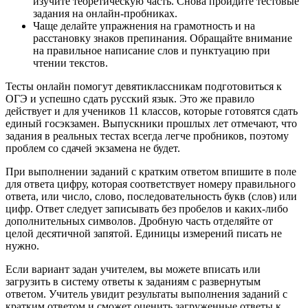
изучите теоретическую часть. Снова пройдите тестовые
задания на онлайн-пробниках.
Чаще делайте упражнения на грамотность и на
расстановку знаков препинания. Обращайте внимание
на правильное написание слов и пунктуацию при
чтении текстов.
Тесты онлайн помогут девятиклассникам подготовиться к
ОГЭ и успешно сдать русский язык. Это же правило
действует и для учеников 11 классов, которые готовятся сдать
единый госэкзамен. Выпускники прошлых лет отмечают, что
задания в реальных тестах всегда легче пробников, поэтому
проблем со сдачей экзамена не будет.
При выполнении заданий с кратким ответом впишите в поле
для ответа цифру, которая соответствует номеру правильного
ответа, или число, слово, последовательность букв (слов) или
цифр. Ответ следует записывать без пробелов и каких-либо
дополнительных символов. Дробную часть отделяйте от
целой десятичной запятой. Единицы измерений писать не
нужно.
Если вариант задан учителем, вы можете вписать или
загрузить в систему ответы к заданиям с развернутым
ответом. Учитель увидит результаты выполнения заданий с
кратким ответом и сможет оценить загруженные ответы к