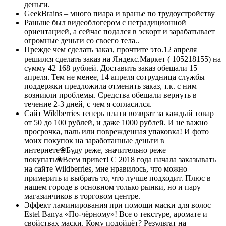
деньги.
GeekBrains – много пиара и вранье по трудоустройству
Раньше был видеоблогером с нетрадиционной
ориентацией, а сейчас подался в эскорт и зарабатывает
огромные деньги со своего тела..
Прежде чем сделать заказ, прочтите это.12 апреля
решился сделать заказ на Яндекс.Маркет ( 105218155) на
сумму 42 168 рублей. Доставить заказ обещали 15
апреля. Тем не менее, 14 апреля сотрудница службы
поддержки предложила отменить заказ, т.к. с ним
возникли проблемы. Средства обещали вернуть в
течение 2-3 дней, с чем я согласился.
Сайт Wildberries теперь плати возврат за каждый товар
от 50 до 100 рублей, и даже 1000 рублей. И не важно
просрочка, паль или поврежденная упаковка! И фото
моих покупок на заработанные деньги в
интернете❀Буду реже, значительно реже
покупать❀Всем привет! С 2018 года начала заказывать
на сайте Wildberries, мне нравилось, что можно
примерить и выбрать то, что лучше подходит. Плюс в
нашем городе в основном только рынки, но и пару
магазинчиков в торговом центре.
Эффект ламинирования при помощи маски для волос
Estel Banya «По-чёрному»! Все о текстуре, аромате и
свойствах маски. Кому подойдёт? Результат на