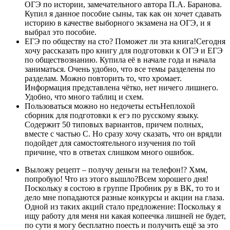
ОГЭ по истории, замечательного автора П.А. Баранова.
Купил я данное пособие сыны, так как он хочет сдавать
историю в качестве выборного экзамена на ОГЭ, и я
выбрал это пособие.
ЕГЭ по обществу на сто? Поможет ли эта книга!Сегодня
хочу рассказать про книгу для подготовки к ОГЭ и ЕГЭ
по обществознанию. Купила её в начале года и начала
заниматься. Очень удобно, что все темы разделены по
разделам. Можно повторить то, что хромает.
Информация представлена чётко, нет ничего лишнего.
Удобно, что много таблиц и схем.
Пользоваться можно но недочеты естьНеплохой
сборник для подготовки к егэ по русскому языку.
Содержит 50 типовых вариантов, причем полных,
вместе с частью С. Но сразу хочу сказать, что он врядли
подойдет для самостоятельного изучения по той
причине, что в ответах слишком много ошибок.
Выложу рецепт – получу деньги на телефон!? Хмм,
попробую! Что из этого вышло?Всем хорошего дня!
Поскольку я состою в группе Пробник ру в ВК, то то и
дело мне попадаются разные конкурсы и акции на глаза.
Одной из таких акций стало предложение: Поскольку я
ищу работу для меня ни какая копеечка лишней не будет,
по сути я могу бесплатно поесть и получить ещё за это