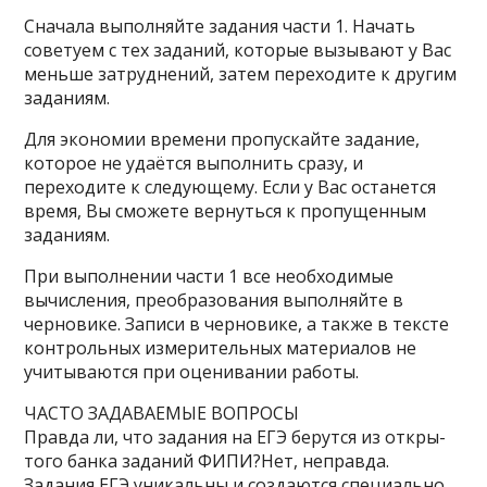
Сначала выполняйте задания части 1. Начать
советуем с тех заданий, которые вызывают у Вас
меньше затруднений, затем переходите к другим
заданиям.
Для экономии времени пропускайте задание,
которое не удаётся выполнить сразу, и
переходите к следующему. Если у Вас останется
время, Вы сможете вернуться к пропущенным
заданиям.
При выполнении части 1 все необходимые
вычисления, преобразования выполняйте в
черновике. Записи в черновике, а также в тексте
контрольных измерительных материалов не
учитываются при оценивании работы.
ЧАСТО ЗА­ДА­ВА­Е­МЫЕ ВОПРОСЫ
Прав­да ли, что за­да­ния на ЕГЭ бе­рут­ся из от­кры­
то­го банка за­да­ний ФИПИ?Нет, неправда.
Задания ЕГЭ уникальны и создаются специально