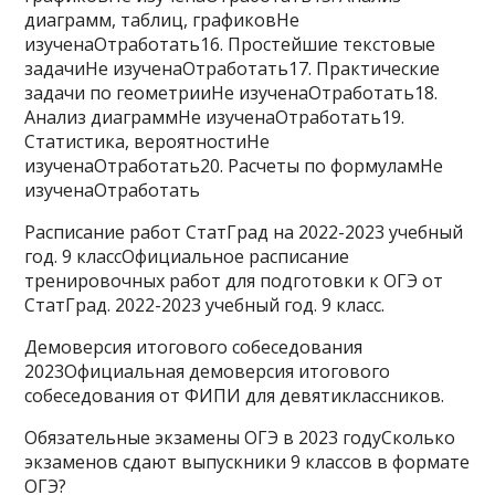
диаграмм, таблиц, графиковНе
изученаОтработать16. Про­стей­шие текстовые
задачиНе изученаОтработать17. Прак­ти­че­ские
задачи по геометрииНе изученаОтработать18.
Ана­лиз диаграммНе изученаОтработать19.
Статистика, вероятностиНе
изученаОтработать20. Рас­че­ты по формуламНе
изученаОтработать
Расписание работ СтатГрад на 2022-2023 учебный
год. 9 классОфициальное расписание
тренировочных работ для подготовки к ОГЭ от
СтатГрад. 2022-2023 учебный год. 9 класс.
Демоверсия итогового собеседования
2023Официальная демоверсия итогового
собеседования от ФИПИ для девятиклассников.
Обязательные экзамены ОГЭ в 2023 годуСколько
экзаменов сдают выпускники 9 классов в формате
ОГЭ?