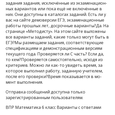
за­да­ния задания, исключённые из эк­за­ме­на­ци­он­
ных ва­ри­ан­тов или пока ещё не включённые в
них. Они до­ступ­ны в ка­та­ло­гах заданий. Есть ли у
вас на сайте де­мо­вер­сии ЕГЭ, эк­за­ме­на­ци­он­ные
ра­бо­ты про­шлых лет, до­сроч­ные варианты?Да. На
стра­ни­це «Методисту». На этом сайте вы­ло­же­ны
все ва­ри­ан­ты заданий, какие толь­ко могут быть в
ЕГЭ?Мы раз­ме­ща­ем задания, со­от­вет­ству­ю­щие
спе­ци­фи­ка­ци­ям и де­мон­стра­ци­он­ным вер­си­ям
те­ку­ще­го года. Про­ве­ря­ет­ся ли С часть? Если да,
то кем?Проверяется самостоятельно, ис­хо­дя из
критериев. Можно ли как-то уви­деть время, за
ко­то­рое вы­пол­нил работу, за­дан­ную учителем,
после его проверки?Время по­ка­зы­ва­ет­ся в мо­
мент выполнения.
Отправка сообщений доступна только
зарегистрированным пользователям.
ВПР Математика 6 класс Варианты с ответами