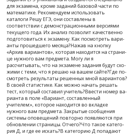
для экзамена, кроме заданий базовой части по
математике. Рекомендуем использовать
каталоги Решу ЕГЭ, они составлены в
соответствии с демонстрационными версиями
текущего года. Их анализ позволит качественно
подготовиться к экзамену. Как по­смот­реть ва­ри­
ан­ты про­шед­ше­го месяца?Нажав на кноп­ку
«Архив вариантов», ко­то­рая на­хо­дит­ся на стра­ни­
це нуж­но­го вам предмета. Могу ли я
рассчитывать, что на эк­за­ме­не за­да­ния будут схо­
жи­ми с теми, что я решаю на вашем сайте?Где по­
смот­реть ре­зуль­та­ты ре­шен­ных мной вариантов?
В своей статистике. Как можно на­чать ре­шать
тест, ко­то­рый со­ста­вил учитель?Ввести номер ва­
ри­ан­та в поле «Вариант, со­став­лен­ный
учителем:», которое находится во вкладке
нужного вам предмета. Закрытые сообщения
системы оповещений повторно появляются при
обновлении страницы. Отчего?Что такое ка­те­го­
рия Д, и где ее искать?В ка­те­го­рию Д по­па­да­ют