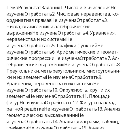
ТемаРезультатЗадания1. Числа и вычисленияНе
изученаОтработать2. Чис­ло­вые неравенства, ко­
ор­ди­нат­ная прямаяНе изученаОтработать3.
Числа, вы­чис­ле­ния и ал­геб­ра­и­че­ские
выраженияНе изученаОтработать4. Уравнения,
не­ра­вен­ства и их системыНе
изученаОтработать5. Гра­фи­ки функцийНе
изученаОтработать6. Ариф­ме­ти­че­ские и гео­мет­
ри­че­ские прогрессииНе изученаОтработать7. Ал­
геб­ра­и­че­ские выраженияНе изученаОтработать8.
Треугольники, четырёхугольники, мно­го­уголь­ни­
ки и их элементыНе изученаОтработать9.
Уравнения, не­ра­вен­ства и их системыНе
изученаОтработать10. Окружность, круг и их
элементыНе изученаОтработать11. Пло­ща­ди
фигурНе изученаОтработать12. Фи­гу­ры на квад­
рат­ной решёткеНе изученаОтработать13. Ана­лиз
геометрических высказыванийНе
изученаОтработать14. Ана­лиз диаграмм, таблиц,
графиковНе изученаОтработать15. Ана­лиз