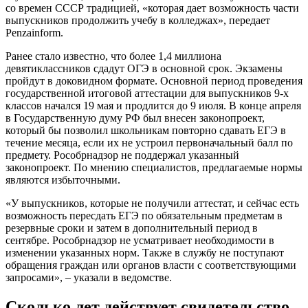
со времен СССР традицией, «которая дает возможность части
выпускников продолжить учебу в колледжах», передает
Penzainform.
Ранее стало известно, что более 1,4 миллиона
девятиклассников сдадут ОГЭ в основной срок. Экзамены
пройдут в доковидном формате. Основной период проведения
государственной итоговой аттестации для выпускников 9-х
классов начался 19 мая и продлится до 9 июля. В конце апреля
в Государственную думу РФ был внесен законопроект,
который бы позволил школьникам повторно сдавать ЕГЭ в
течение месяца, если их не устроил первоначальный балл по
предмету. Рособрнадзор не поддержал указанный
законопроект. По мнению специалистов, предлагаемые нормы
являются избыточными.
«У выпускников, которые не получили аттестат, и сейчас есть
возможность пересдать ЕГЭ по обязательным предметам в
резервные сроки и затем в дополнительный период в
сентябре. Рособрнадзор не усматривает необходимости в
изменении указанных норм. Также в службу не поступают
обращения граждан или органов власти с соответствующими
запросами», – указали в ведомстве.
Сколько лет действует свидетельство