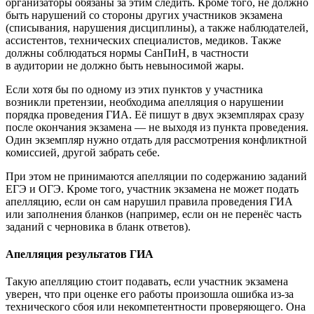
организаторы обязаны за этим следить. Кроме того, не должно
быть нарушений со стороны других участников экзамена
(списывания, нарушения дисциплины), а также наблюдателей,
ассистентов, технических специалистов, медиков. Также
должны соблюдаться нормы СанПиН, в частности
в аудитории не должно быть невыносимой жары.
Если хотя бы по одному из этих пунктов у участника
возникли претензии, необходима апелляция о нарушении
порядка проведения ГИА. Её пишут в двух экземплярах сразу
после окончания экзамена — не выходя из пункта проведения.
Один экземпляр нужно отдать для рассмотрения конфликтной
комиссией, другой забрать себе.
При этом не принимаются апелляции по содержанию заданий
ЕГЭ и ОГЭ. Кроме того, участник экзамена не может подать
апелляцию, если он сам нарушил правила проведения ГИА
или заполнения бланков (например, если он не перенёс часть
заданий с черновика в бланк ответов).
Апелляция результатов ГИА
Такую апелляцию стоит подавать, если участник экзамена
уверен, что при оценке его работы произошла ошибка из-за
технического сбоя или некомпетентности проверяющего. Она