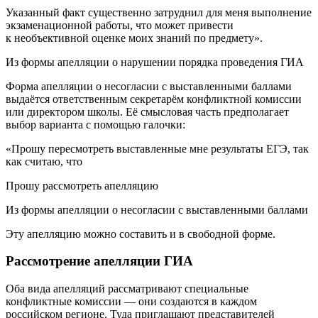
Указанный факт существенно затруднил для меня выполнение
экзаменационной работы, что может привести
к необъективной оценке моих знаний по предмету».
Из формы апелляции о нарушении порядка проведения ГИА
Форма апелляции о несогласии с выставленными баллами
выдаётся от­ветс­твен­ным сек­ре­тарём конф­лик­тной ко­мис­сии
или директором школы. Её смысловая часть предполагает
выбор варианта с помощью галочки:
«Прошу пересмотреть выставленные мне результаты ЕГЭ, так
как считаю, что
Прошу рассмотреть апелляцию
Из формы апелляции о несогласии с выставленными баллами
Эту апелляцию можно составить и в свободной форме.
Рассмотрение апелляции ГИА
Оба вида апелляций рассматривают специальные
конфликтные комиссии — они создаются в каж­дом
российском ре­ги­оне. Туда приглашают представителей