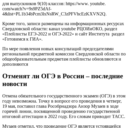
для выпускников 9(10) классов: https://www. youtube.
com/watch?v=9s9PZ5dAf-
4&list=PL1b34bPcm3lxNsRW_C3zPFVhcEzKXVN2Q.
Кроме того, записи размещены на информационных ресурсах
Свердловской области: канал youtube РЦОИиОКО, раздел
«Плейлисты ЕГЭ-2022 и ОГЭ-2022» и сайт Института раздел
«Готовимся к ГИА».
По мере появления новых консультаций председателями
региональной предметной комиссии Свердловской области по
общеобразовательным предметам плейлисты обновляются и
дополняются
Отменят ли ОГЭ в России – последние
новости
Отмена обязательного государственного экзамен (ОГЭ) в этом
году невозможна. Точку в вопросе его проведения в четверг,
19 мая, поставил глава Рособрнадзора Анзор Музаев в ходе
горячей линии, посвященной проведению государственной
итоговой аттестации в 2022 году. Его словам приводит ТАСС.
Музаев отметил, что проведение ОГЭ является устоявшейся