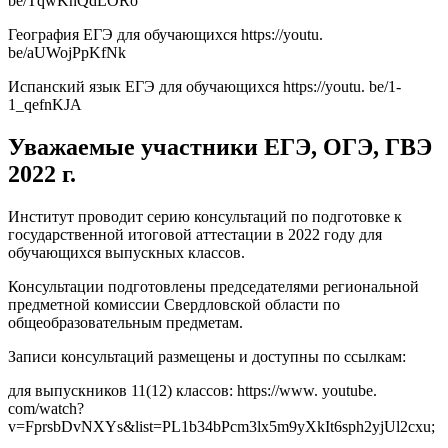
be/TqwKnQdLORo
География ЕГЭ для обучающихся https://youtu.
be/aUWojPpKfNk
Испанский язык ЕГЭ для обучающихся https://youtu. be/1-
1_qefnKJA
Уважаемые участники ЕГЭ, ОГЭ, ГВЭ
2022 г.
Институт проводит серию консультаций по подготовке к
государственной итоговой аттестации в 2022 году для
обучающихся выпускных классов.
Консультации подготовлены председателями региональной
предметной комиссии Свердловской области по
общеобразовательным предметам.
Записи консультаций размещены и доступны по ссылкам:
для выпускников 11(12) классов: https://www. youtube.
com/watch?
v=FprsbDvNXYs&list=PL1b34bPcm3lx5m9yXkIt6sph2yjUl2cxu;