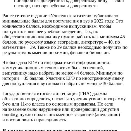
понадобится доверенность; доверенному лицу — свой
паспорт, паспорт ребенка и доверенность
Ранее сетевое издание «Учительская газета» публиковало
минимальные баллы для поступления в вуз в 2022 году. Это
количество баллов, необходимое выпускникам, чтобы
поступить в высшее учебное заведение. Так, по
обществознанию школьнику нужно набрать как минимум 45
баллов, по русскому языку, географии, литературе – 40, по
математике – 39. Также по 39 баллов необходимо получить по
результатам экзаменов по химии, физике и биологии.
Чтобы сдача ЕГЭ по информатике и информационно-
коммуникационным технологиям была успешной,
выпускнику надо набрать не менее 44 баллов. Минимум по
истории – 35 баллов. Участник ЕГЭ по иностранному языку
для поступления в вуз должен набрать не меньше 30 баллов.
Государственная итоговая аттестация (ГИА) должна
объективно определить, насколько ученик усвоил программу
9-го или 11-го класса по основным предметам. Но если
на экзамене было нарушение или проверяющий допустил
ошибку, нужно подать письменное заявление (апелляцию)
и восстановить справедливость.
В каких случаях нужно подавать апелляцию