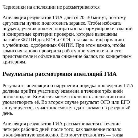
Черновики на апелляции не рассматриваются
Апелляция результатов ГИА длится 20–30 минут, поэтому
аргументы нужно подготовить заранее. Чтобы избежать
неудачи, ученик должен опираться на формулировки заданий
и конкретные критерии проверки, которые вывешены
на сайте ФИПИ для ЕГЭ и ОГЭ, а также на информацию
в учебниках, одобренных ФИПИ. При этом важно, чтобы
комиссия заново проверила работу при ученике или его
представителе и объяснила снижение баллов по конкретным
критериям.
Результаты рассмотрения апелляций ГИА
Результаты апелляции о нарушении порядка проведения ГИА
должны прийти участнику экзамена в течение трёх дней
после подачи. Комиссия может отклонить апелляцию или
удовлетворить её. Во втором случае ре­зуль­тат ОГЭ или ЕГЭ
ан­ну­лиру­ет­ся, а участник сможет сдать экзамен в ре­зерв­ный
день.
Апелляция результатов ГИА рассматривается в течение
четырёх рабочих дней после того, как заявление попало
в конфликтную комиссию. Его могут отклонить — тогда