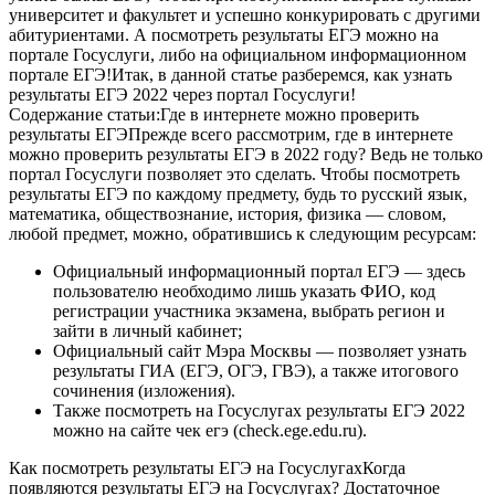
университет и факультет и успешно конкурировать с другими
абитуриентами. А посмотреть результаты ЕГЭ можно на
портале Госуслуги, либо на официальном информационном
портале ЕГЭ!Итак, в данной статье разберемся, как узнать
результаты ЕГЭ 2022 через портал Госуслуги!
Содержание статьи:Где в интернете можно проверить
результаты ЕГЭПрежде всего рассмотрим, где в интернете
можно проверить результаты ЕГЭ в 2022 году? Ведь не только
портал Госуслуги позволяет это сделать. Чтобы посмотреть
результаты ЕГЭ по каждому предмету, будь то русский язык,
математика, обществознание, история, физика — словом,
любой предмет, можно, обратившись к следующим ресурсам:
Официальный информационный портал ЕГЭ — здесь
пользователю необходимо лишь указать ФИО, код
регистрации участника экзамена, выбрать регион и
зайти в личный кабинет;
Официальный сайт Мэра Москвы — позволяет узнать
результаты ГИА (ЕГЭ, ОГЭ, ГВЭ), а также итогового
сочинения (изложения).
Также посмотреть на Госуслугах результаты ЕГЭ 2022
можно на сайте чек егэ (check.ege.edu.ru).
Как посмотреть результаты ЕГЭ на ГосуслугахКогда
появляются результаты ЕГЭ на Госуслугах? Достаточное