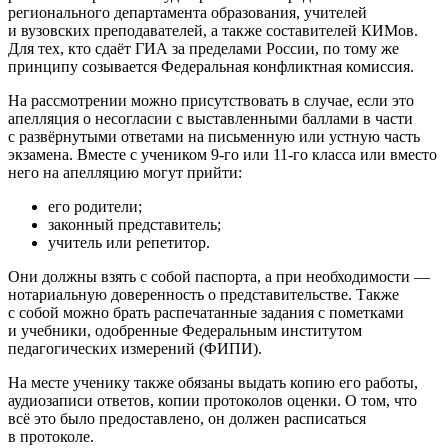
регионального департамента образования, учителей
и вузовских преподавателей, а также составителей КИМов.
Для тех, кто сдаёт ГИА за пределами России, по тому же
принципу созывается Фе­дераль­ная конф­лик­тная ко­мис­сия.
На рассмотрении можно присутствовать в случае, если это
апелляция о несогласии с выставленными баллами в части
с развёрнутыми ответами на письменную или устную часть
экзамена. Вместе с учеником 9-го или 11-го класса или вместо
него на апелляцию могут прийти:
его родители;
законный представитель;
учитель или репетитор.
Они должны взять с собой паспорта, а при необходимости —
нотариальную доверенность о представительстве. Также
с собой можно брать распечатанные задания с пометками
и учебники, одобренные Федеральным институтом
педагогических измерений (ФИПИ).
На месте ученику также обязаны выдать копию его работы,
аудиозаписи ответов, копии протоколов оценки. О том, что
всё это было предоставлено, он должен расписаться
в протоколе.