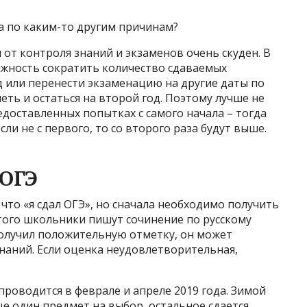
са по каким-то другим причинам?
 от контроля знаний и экзаменов очень скуден. В
ожность сократить количество сдаваемых
 или перенести экзаменацию на другие даты по
петь и остаться на второй год. Поэтому лучше не
едоставленных попытках с самого начала – тогда
и не с первого, то со второго раза будут выше.
 ОГЭ
 что «я сдал ОГЭ», но сначала необходимо получить
того школьники пишут сочинение по русскому
 получил положительную отметку, он может
наний. Если оценка неудовлетворительная,
роводится в феврале и апреле 2019 года. Зимой
ще один предмет на выбор, остальное сдается