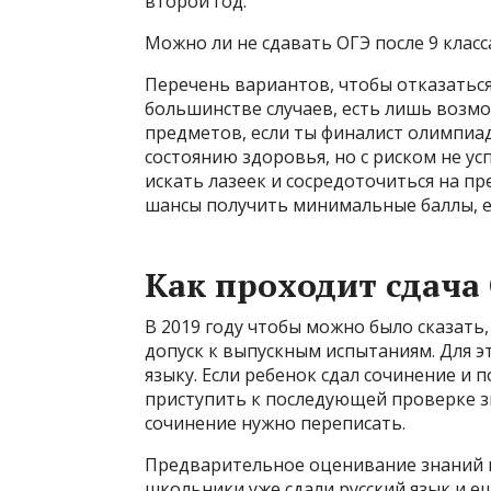
второй год.
Можно ли не сдавать ОГЭ после 9 клас
Перечень вариантов, чтобы отказаться
большинстве случаев, есть лишь возм
предметов, если ты финалист олимпиад
состоянию здоровья, но с риском не ус
искать лазеек и сосредоточиться на пр
шансы получить минимальные баллы, есл
Как проходит сдача
В 2019 году чтобы можно было сказать,
допуск к выпускным испытаниям. Для э
языку. Если ребенок сдал сочинение и
приступить к последующей проверке з
сочинение нужно переписать.
Предварительное оценивание знаний п
школьники уже сдали русский язык и е