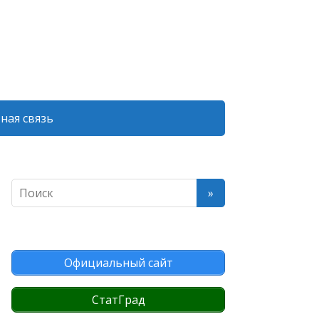
ная связь
Официальный сайт
СтатГрад