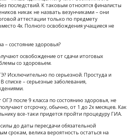
без последствий. К таковым относятся финалисты
чеников никак не назвать везунчиками – они
оговой аттестации только по предмету
вместо 4х. Полного освобождения учащиеся не
а – состояние здоровья?
олучают освобождение от сдачи итоговых
блемы со здоровьем.
Э? Исключительно по серьезной. Простуда и
 В списке – серьезные заболевания,
ждениями.
т ОГЭ после 9 класса по состоянию здоровья, не
олучают отсрочку, обычно, от 1 до 2х месяцев. Как
ьнику все-таки придется пройти процедуру ГИА.
ь силы до даты пересдачи обязательной
ым срокам, велика вероятность остаться на