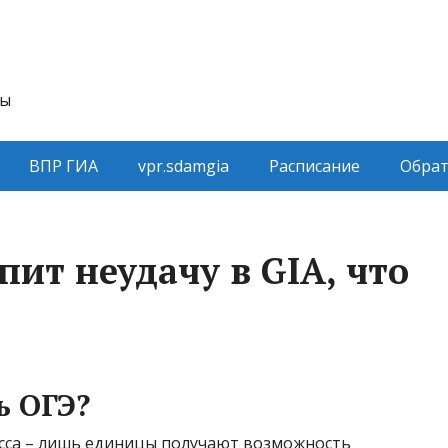
ты
ВПР ГИА
vpr.sdamgia
Расписание
Обрат
пит неудачу в GIA, что
ь ОГЭ?
класса – лишь единицы получают возможность