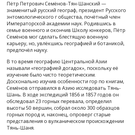
Пётр Петрович Семёнов-Тян-Шанский —
знаменитый русский географ, президент Русского
энтомологического г общества, почётный член
Императорской академии наук. Родившись в
семье военного и окончив Школу юнкеров, Пётр
Семёнов мог сделать блестящую военную
карьеру, но, увлёкшись географией и ботаникой,
предпочёл науку.
В то время географию Центральной Азии
называли «географией догадок», поскольку её
изучение было чисто теоретическим.
Досконально изучив особенности гор по книгам,
Семёнов отправился в Азию исследовать Тянь-
Шань. В ходе экспедиций 1856 и 1857 годов он
обследовал 23 горных перевала, определил
высоты 50 вершин, собрал около 300 образцов
горных пород и, наконец, опроверг старые
представления о вулканическом происхождении
Тянь-Шаня.