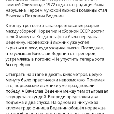
зимней Олимпиаде 1972 года эта традиция была
нарушена. Героем мужской лыжной команды стал
Вячеслав Петрович Веденин.
К концу третьего этапа соревнования разрыв
между сборной Норвегии и сборной СССР достиг
целой минуты. Когда эстафета была передана
Веденину, норвежский лыжник уже успел
скрыться в лесу, куда уходила лыжня. Последнее,
что услышал Вячеслав Веденин от тренеров,
устремляясь в погоню: «Не упустить теперь хотя
бы серебро».
Отыграть на этапе в десять километров целую
минуту было практически невозможно. Понимая
это, норвежские лыжники уже праздновали
победу. А Вячеслав Веденин между тем отыгрывал
секунду за секундой. Впереди предстояли два
подъёма и два спуска. На одном из них уже за
километр до финиша Веденин обошёл норвежца,
который просто не мог поверить в случившееся.