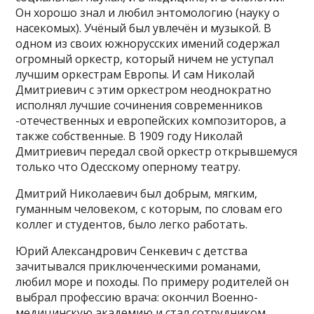
Он хорошо знал и любил энтомологию (науку о
насекомых). Учёный был увлечён и музыкой. В
одном из своих южнорусских имений содержал
огромный оркестр, который ничем не уступал
лучшим оркестрам Европы. И сам Николай
Дмитриевич с этим оркестром неоднократно
исполнял лучшие сочинения современников
-отечественных и европейских композиторов, а
также собственные. В 1909 году Николай
Дмитриевич передал свой оркестр открывшемуся
только что Одесскому оперному театру.
Дмитрий Николаевич был добрым, мягким,
гуманным человеком, с которым, по словам его
коллег и студентов, было легко работать.
Юрий Александрович Сенкевич с детства
зачитывался приключенческими романами,
любил море и походы. По примеру родителей он
выбрал профессию врача: окончил Военно-
медицинскую академию и стал сотрудником