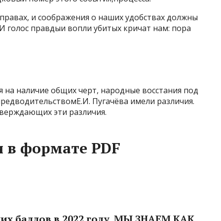
правах, и соображения о наших удобствах должны
 И голос правдыи вопли убитых кричат нам: пора
ря на наличие общих черт, народные восстания под
предводительствомЕ.И. Пугачёва имели различия.
тверждающих эти различия.
 в формате PDF
их баллов в 2022 году. МЫ ЗНАЕМ КАК