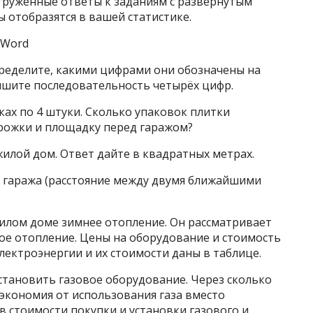
груженные ответы к заданиям с развернутым
 отобразятся в вашей статистике.
 Word
пределите, какими цифрами они обозначены на
пишите последовательность четырёх цифр.
ках по 4 штуки. Сколько упаковок плитки
рожки и площадку перед гаражом?
илой дом. Ответ дайте в квадратных метрах.
о гаража (расстояние между двумя ближайшими
жилом доме зимнее отопление. Он рассматривает
вое отопление. Цены на оборудование и стоимость
электроэнергии и их стоимости даны в таблице.
становить газовое оборудование. Через сколько
экономия от использования газа вместо
в стоимости покупки и установки газового и