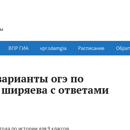
ты
ВПР ГИА
vpr.sdamgia
Расписание
Обрат
арианты огэ по
 ширяева с ответами
ода по истории для 9 классов.