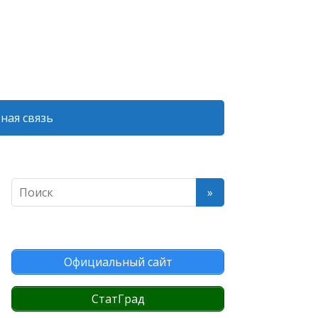
ная связь
Официальный сайт
СтатГрад