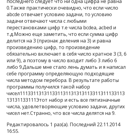
последнего следует что ни одна цифра не равна
0.Также практически очевидно, что если число
abcde отвечает условию задачи, то условию
задачи отвечают числа с любыми
перестановками цифр т.е числа bcdeа, acbed и
т.д.Можно еще заметить, что если сумма цифр
делится на 3 (признак деления на 3) и равна
произведению цифр, то произведение
обязательно включает в себя число кратное 3 (3, 6
или 9), а поэтому в число входит либо 3 либо 6
либо 9.Дальше мне стало лень думать и я написал
себе программу определяющую подходящие
числа методом перебора. В результате работы
программы получился такой набор
чисел111331131311331131131313113311311133113
13131133111Этот набор и есть все пятизначные
числа, удовлетворяющие условию задачи, других
чисел нет.Странно, что все числа делятся на 9.
Редактировалось 1 раз(а). Последний 22.11.2014
16:55.