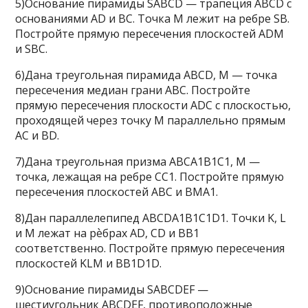
5)Основание пирамиды SABCD — трапеция ABCD с
основаниями AD и BC. Точка M лежит на ребре SB.
Постройте прямую пересечения плоскостей ADM
и SBC.
6)Дана треугольная пирамида ABCD, M — точка
пересечения медиан грани ABC. Постройте
прямую пересечения плоскости ADC с плоскостью,
проходящей через точку M параллельно прямым
AC и BD.
7)Дана треугольная призма ABCA1B1C1, M —
точка, лежащая на ребре CC1. Постройте прямую
пересечения плоскостей ABC и BMA1.
8)Дан параллелепипед ABCDA1B1C1D1. Точки K, L
и M лежат на рѐбрах AD, CD и BB1
соответственно. Постройте прямую пересечения
плоскостей KLM и BB1D1D.
9)Основание пирамиды SABCDEF —
шестиугольник ABCDEF, противоположные