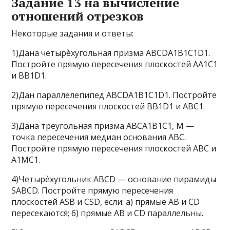
Задание 13 на вычисление
отношений отрезков
Некоторые задания и ответы:
1)Дана четырѐхугольная призма ABCDA1B1C1D1.
Постройте прямую пересечения плоскостей AA1C1
и BB1D1.
2)Дан параллелепипед ABCDA1B1C1D1. Постройте
прямую пересечения плоскостей BB1D1 и ABC1.
3)Дана треугольная призма ABCA1B1C1, M —
точка пересечения медиан основания ABC.
Постройте прямую пересечения плоскостей ABC и
A1MC1.
4)Четырѐхугольник ABCD — основание пирамиды
SABCD. Постройте прямую пересечения
плоскостей ASB и CSD, если: а) прямые AB и CD
пересекаются; б) прямые AB и CD параллельны.