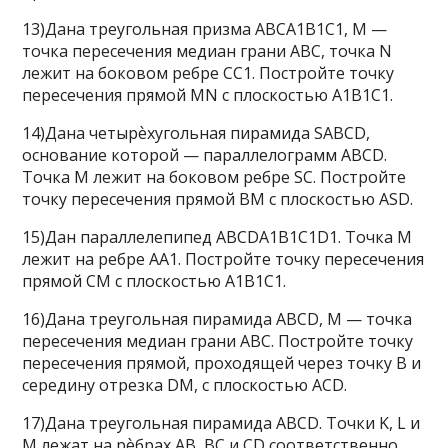
13)Дана треугольная призма ABCA1B1C1, M —
точка пересечения медиан грани ABC, точка N
лежит на боковом ребре CC1. Постройте точку
пересечения прямой MN с плоскостью A1B1C1.
14)Дана четырѐхугольная пирамида SABCD,
основание которой — параллелограмм ABCD.
Точка M лежит на боковом ребре SC. Постройте
точку пересечения прямой BM с плоскостью ASD.
15)Дан параллелепипед ABCDA1B1C1D1. Точка M
лежит на ребре AA1. Постройте точку пересечения
прямой CM с плоскостью A1B1C1.
16)Дана треугольная пирамида ABCD, M — точка
пересечения медиан грани ABC. Постройте точку
пересечения прямой, проходящей через точку B и
середину отрезка DM, с плоскостью ACD.
17)Дана треугольная пирамида ABCD. Точки K, L и
M лежат на рѐбрах AB, BC и CD соответственно.