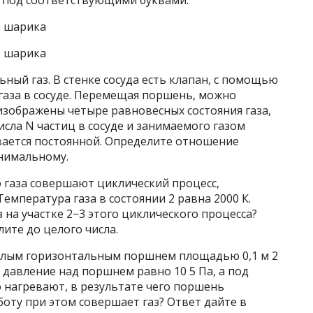
 под соответствующими буквами.
о шарика
о шарика
ный газ. В стенке сосуда есть клапан, с помощью
газа в сосуде. Перемещая поршень, можно
изображены четыре равновесных состояния газа,
ла N частиц в сосуде и занимаемого газом
вается постоянной. Определите отношение
инимальному.
 газа совершают циклический процесс,
Температура газа в состоянии 2 равна 2000 К.
 на участке 2−3 этого циклического процесса?
ите до целого числа.
жёлым горизонтальным поршнем площадью 0,1 м 2
 давление над поршнем равно 10 5 Па, а под
 нагревают, в результате чего поршень
боту при этом совершает газ? Ответ дайте в