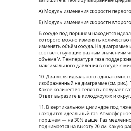
запишите в таблицу выбранные цифры
А) Модуль изменения скорости первог
Б) Модуль изменения скорости второг
В сосуде под поршнем находится идеаль
которого можно изменять количество 
изменять объём сосуда. На диаграмме 
соответствующие разным значениям чис
объёма V. Температура газа поддержи
максимального давления в сосуде к м
10. Два моля идеального одноатомного
изображённый на диаграмме (см. рис.). 
Какое количество теплоты получает газ
Ответ выразите в килоджоулях и округл
11. В вертикальном цилиндре под тя
находится идеальный газ. Атмосферное
поршнем — на 30% выше. Газ медленно
поднимается на высоту 20 см. Какую ра