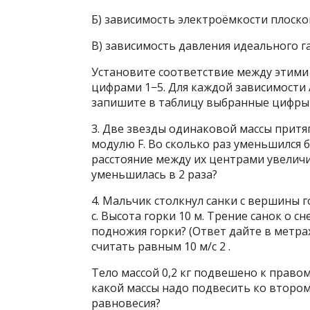
Б) зависимость электроёмкости плоско
В) зависимость давления идеального г
Установите соответствие между этими
цифрами 1−5. Для каждой зависимости
запишите в таблицу выбранные цифры
3. Две звезды одинаковой массы притяг
модулю F. Во сколько раз уменьшился 
расстояние между их центрами увеличил
уменьшилась в 2 раза?
4. Мальчик столкнул санки с вершины г
с. Высота горки 10 м. Трение санок о с
подножия горки? (Ответ дайте в метрах
считать равным 10 м/с 2 .
Тело массой 0,2 кг подвешено к правому
какой массы надо подвесить ко втором
равновесия?