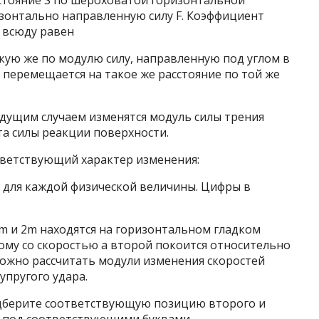
стояние S по шероховатой горизонтальной
изонтально направленную силу F. Коэффициент
 всюду равен
кую же по модулю силу, направленную под углом в
ок перемещается на такое же расстояние по той же
ыдущим случаем изменятся модуль силы трения
а силы реакции поверхности.
тветствующий характер изменения:
для каждой физической величины. Цифры в
m и 2m находятся на горизонтальном гладком
рому со скоростью а второй покоится относительно
можно рассчитать модули изменения скоростей
упругого удара.
одберите соответствующую позицию второго и