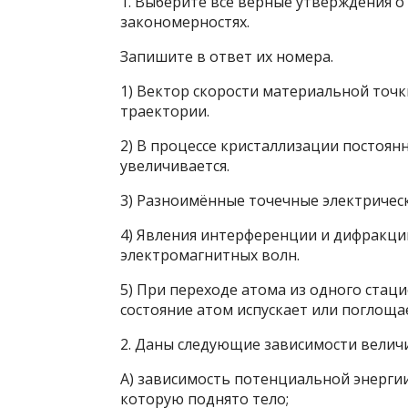
1. Выберите все верные утверждения о 
закономерностях.
Запишите в ответ их номера.
1) Вектор скорости материальной точк
траектории.
2) В процессе кристаллизации постоян
увеличивается.
3) Разноимённые точечные электрическ
4) Явления интерференции и дифракци
электромагнитных волн.
5) При переходе атома из одного стац
состояние атом испускает или поглоща
2. Даны следующие зависимости велич
А) зависимость потенциальной энерги
которую поднято тело;