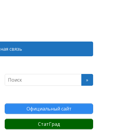
ная связь
Официальный сайт
СтатГрад