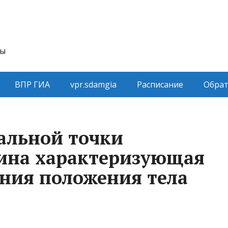
ты
ВПР ГИА
vpr.sdamgia
Расписание
Обрат
альной точки
чина характеризующая
ния положения тела