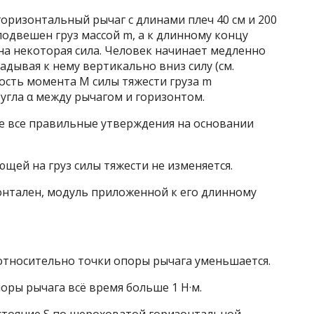
 горизонтальный рычаг с длинами плеч 40 см и 200
подвешен груз массой m, а к длинному концу
а некоторая сила. Человек начинает медленно
адывая к нему вертикально вниз силу (см.
мость момента M силы тяжести груза m
 угла α между рычагом и горизонтом.
е все правильные утверждения на основании
щей на груз силы тяжести не изменяется.
онтален, модуль приложенной к его длинному
 относительно точки опоры рычага уменьшается.
оры рычага всё время больше 1 Н·м.