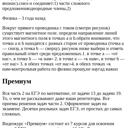
янонис).союз и соединяет:1) части сложного
предложенияоднородные члены,2) ​
Физика – 3 года назад
Вокруг прямого проводника с током (смотри рисунок)
существует магнитное поле. определи направление линий
этого магнитного поля в точках a и b.обрати внимание, что
точки a и b находятся с разных сторон от проводника (точка a
— снизу, а точка b — сверху). рисунок ниже выбери и отметь
правильный ответ среди предложенных.1. в точке a — «от
нас», в точке b — «к нам» 2. в точке a — «к нам», в точке b —
«от нас» 3. в обеих точках «от нас»4. в обеих точках «к
нам»контрольная работа по физике.прошу,не наугад важно
Премиум
Вся часть 2 на ЕГЭ по математике, от задачи 13 до задачи 19.
То, о чем не рассказывают даже ваши репетиторы. Все
приемы решения задач части 2. Оформление задач на
экзамене. Десятки реальных задач ЕГЭ, от простых до самых
сложных.
Видеокурс «Премиум» состоит из 7 курсов для освоения