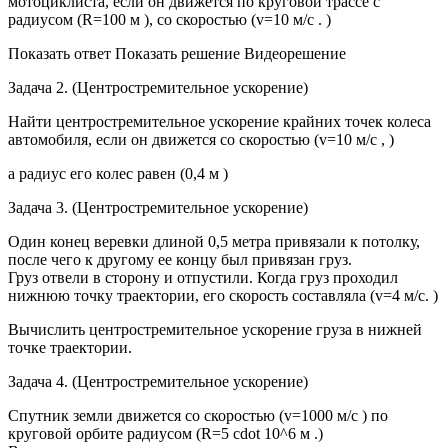
мотоциклиста, если он движется по круговой трассе с
радиусом (R=100 м ), со скоростью (v=10 м/с . )
Показать ответ Показать решение Видеорешение
Задача 2. (Центростремительное ускорение)
Найти центростремительное ускорение крайних точек колеса
автомобиля, если он движется со скоростью (v=10 м/с , )
а радиус его колес равен (0,4 м )
Задача 3. (Центростремительное ускорение)
Один конец веревки длиной 0,5 метра привязали к потолку,
после чего к другому ее концу был привязан груз.
Груз отвели в сторону и отпустили. Когда груз проходил
нижнюю точку траектории, его скорость составляла (v=4 м/с. )
Вычислить центростремительное ускорение груза в нижней
точке траектории.
Задача 4. (Центростремительное ускорение)
Спутник земли движется со скоростью (v=1000 м/с ) по
круговой орбите радиусом (R=5 cdot 10^6 м .)