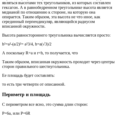
являться высотами тех треугольников, из которых составлен
гексагон. А в равнобедренном треугольнике высота является
медианой по отношению к стороне, на которую она
опирается. Таким образом, эта высота не что иное, как
серединный перпендикуляр, являющийся радиусом
вписанной окружности.
Высота равностороннего треугольника вычисляется просто:
h²=а²-(а/2)²= а²3/4, h=а(√3)/2
А поскольку R=a и r=h, то получается, что
Таким образом, вписанная окружность проходит через центры
сторон правильного шестиугольника.
Ее площадь будет составлять:
то есть три четверти от описанной.
Периметр и площадь
С периметром все ясно, это сумма длин сторон:
P=6а, или P=6R