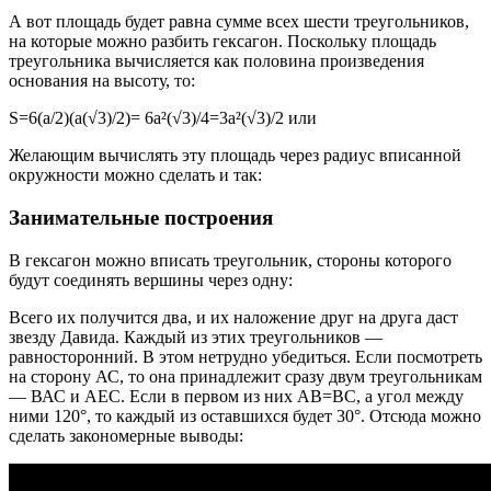
А вот площадь будет равна сумме всех шести треугольников,
на которые можно разбить гексагон. Поскольку площадь
треугольника вычисляется как половина произведения
основания на высоту, то:
S=6(а/2)(а(√3)/2)= 6а²(√3)/4=3а²(√3)/2 или
Желающим вычислять эту площадь через радиус вписанной
окружности можно сделать и так:
Занимательные построения
В гексагон можно вписать треугольник, стороны которого
будут соединять вершины через одну:
Всего их получится два, и их наложение друг на друга даст
звезду Давида. Каждый из этих треугольников —
равносторонний. В этом нетрудно убедиться. Если посмотреть
на сторону АС, то она принадлежит сразу двум треугольникам
— ВАС и АЕС. Если в первом из них АВ=ВС, а угол между
ними 120°, то каждый из оставшихся будет 30°. Отсюда можно
сделать закономерные выводы: