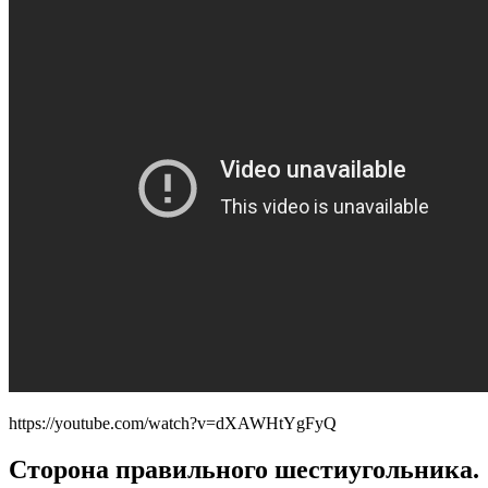
https://youtube.com/watch?v=dXAWHtYgFyQ
Сторона правильного шестиугольника.