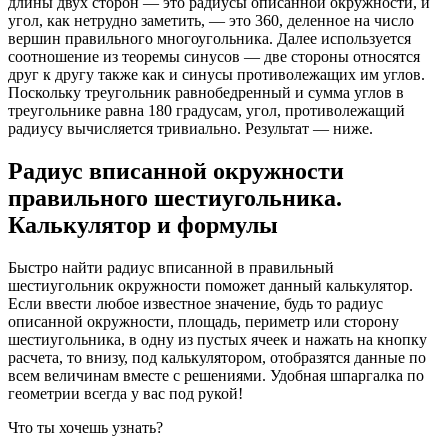
длины двух сторон — это радиусы описанной окружности, и
угол, как нетрудно заметить, — это 360, деленное на число
вершин правильного многоугольника. Далее используется
соотношение из теоремы синусов — две стороны относятся
друг к другу также как и синусы противолежащих им углов.
Поскольку треугольник равнобедренный и сумма углов в
треугольнике равна 180 градусам, угол, противолежащий
радиусу вычисляется тривиально. Результат — ниже.
Радиус вписанной окружности
правильного шестиугольника.
Калькулятор и формулы
Быстро найти радиус вписанной в правильный
шестиугольник окружности поможет данный калькулятор.
Если ввести любое известное значение, будь то радиус
описанной окружности, площадь, периметр или сторону
шестиугольника, в одну из пустых ячеек и нажать на кнопку
расчета, то внизу, под калькулятором, отобразятся данные по
всем величинам вместе с решениями. Удобная шпаргалка по
геометрии всегда у вас под рукой!
Что ты хочешь узнать?