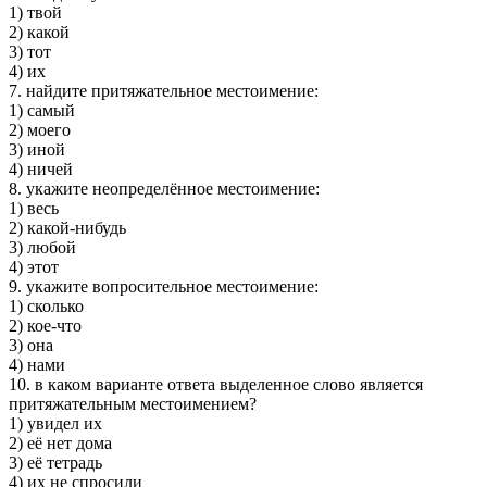
1) твой
2) какой
3) тот
4) их
7. найдите притяжательное местоимение:
1) самый
2) моего
3) иной
4) ничей
8. укажите неопределённое местоимение:
1) весь
2) какой-нибудь
3) любой
4) этот
9. укажите вопросительное местоимение:
1) сколько
2) кое-что
3) она
4) нами
10. в каком варианте ответа выделенное слово является
притяжательным местоимением?
1) увидел их
2) её нет дома
3) её тетрадь
4) их не спросили