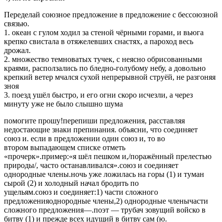
Переделай союзное предложение в предложение с бессоюзной
связью.
1. океан с гулом ходил за стеной чёрными горами, и вьюга
крепко свистала в отяжелевших снастях, а пароход весь
дрожал.
2. множество темноватых тучек, с неясно обрисованными
краями, расползались по бледно-голубому небу, а довольно
крепкий ветер мчался сухой непрерывной струёй, не разгоняя
зноя
3. поезд ушёл быстро, и его огни скоро исчезли, а через
минуту уже не было слышно шума
помогите прошу!перепиши предложения, расставляя
недостающие знаки препинания. объясни, что соединяет
союз и. если в предложении один союз и, то во
втором выпадающем списке отметь
«прочерк».пример:«я шёл пешком и,/поражённый прелестью
природы/, часто останавливался».союз и соединяет
однородные члены.ночь уже ложилась на горы (1) и туман
сырой (2) и холодный начал бродить по
ущельям.союз и соединяет:1) части сложного
предложенияоднородные члены,2) однородные членычасти
сложного предложения—.поэт — трубач зовущий войско в
битву (1) и прежде всех идущий в битву сам (ю.