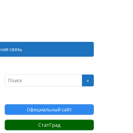
ная связь
Официальный сайт
СтатГрад