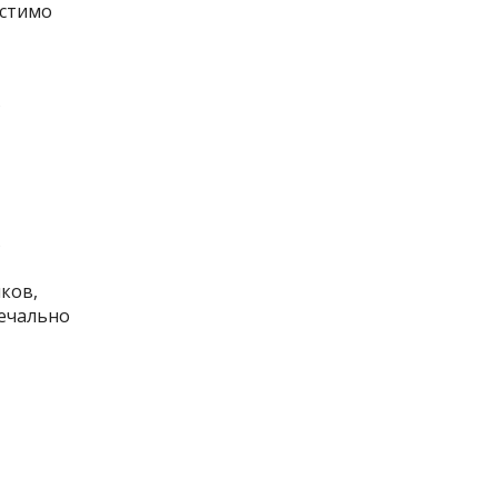
устимо
в
в
ков,
печально