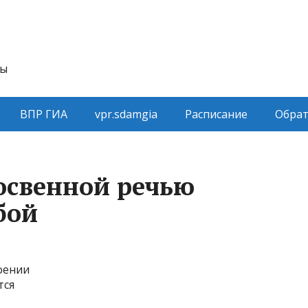
ты
ВПР ГИА
vpr.sdamgia
Расписание
Обрат
освенной речью
бой
оении
тся