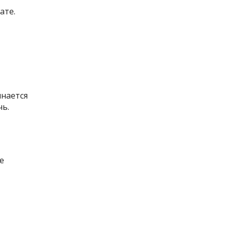
ате.
нается
чь.
е