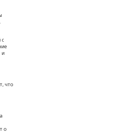
ы
.
 с
ние
 и
, что
а
т о