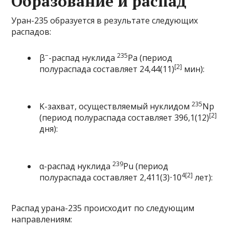
Образование и распад
Уран-235 образуется в результате следующих
распадов:
−
235
β
-распад
нуклида
Pa
(
период
[2]
полураспада
составляет 24,44(11)
мин):
235
K-захват
, осуществляемый нуклидом
Np
[2]
(период полураспада составляет 396,1(12)
дня):
239
α-распад
нуклида
Pu
(период
4
[2]
полураспада составляет 2,411(3)⋅10
лет):
Распад урана-235 происходит по следующим
направлениям: