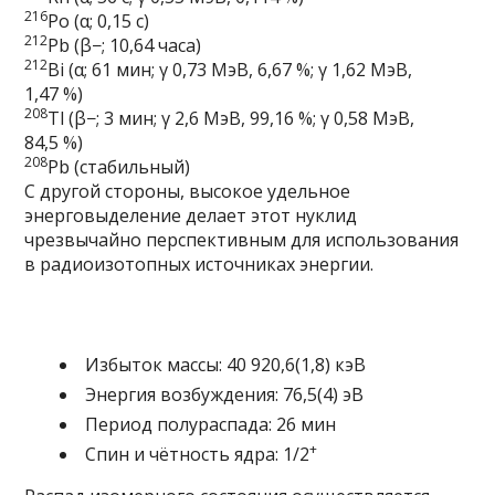
216
Po
(α; 0,15 с)
212
Pb
(β−; 10,64 часа)
212
Bi
(α; 61 мин; γ 0,73 МэВ, 6,67 %; γ 1,62 МэВ,
1,47 %)
208
Tl
(β−; 3 мин; γ 2,6 МэВ, 99,16 %; γ 0,58 МэВ,
84,5 %)
208
Pb
(стабильный)
С другой стороны, высокое удельное
энерговыделение делает этот нуклид
чрезвычайно перспективным для использования
в
радиоизотопных источниках энергии
.
Избыток массы: 40 920,6(1,8) кэВ
Энергия возбуждения: 76,5(4) эВ
Период полураспада: 26 мин
+
Спин
и чётность ядра: 1/2