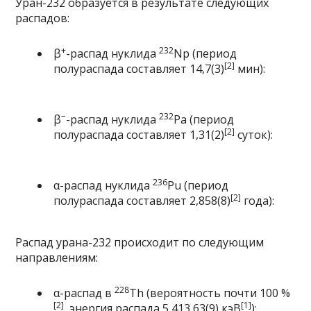
Уран-232 образуется в результате следующих
распадов:
+
232
β
-распад
нуклида
Np
(период
[2]
полураспада составляет 14,7(3)
мин):
−
232
β
-распад
нуклида
Pa
(период
[2]
полураспада составляет 1,31(2)
суток):
236
α-распад
нуклида
Pu
(период
[2]
полураспада составляет 2,858(8)
года):
Распад урана-232 происходит по следующим
направлениям:
228
α-распад
в
Th
(вероятность почти 100 %
[2]
[1]
, энергия распада 5 413,63(9) кэВ
):