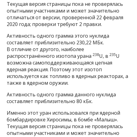
Текущая версия страницы пока
не проверялась
опытными участниками и может значительно
отличаться от
версии
, проверенной 22 февраля
2020 года; проверки требуют
2 правки
.
Активность
одного грамма этого нуклида
составляет приблизительно 230,22
МБк
.
В отличие от другого, наиболее
238
235
распространённого
изотопа
урана
U
, в
U
возможна самоподдерживающаяся
цепная
ядерная реакция
. Поэтому этот изотоп
используется как топливо в
ядерных реакторах
, а
также в
ядерном оружии
.
Активность
одного грамма данного нуклида
составляет приблизительно 80
кБк
.
Именно этот уран использовался при
ядерной
бомбардировке Хиросимы
, в бомбе «
Малыш
».
Текущая версия страницы пока
не проверялась
опытными участниками и может значительно