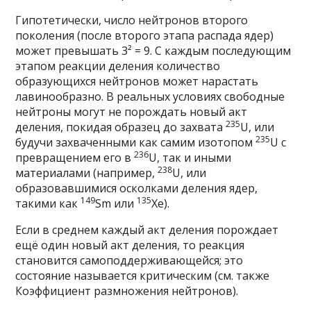
Гипотетически, число нейтронов второго
поколения (после второго этапа распада ядер)
может превышать 3² = 9. С каждым последующим
этапом реакции деления количество
образующихся нейтронов может нарастать
лавинообразно. В реальных условиях
свободные
нейтроны
могут не порождать новый акт
235
деления, покидая образец до захвата
U, или
235
будучи захваченными как самим изотопом
U с
236
превращением его в
U, так и иными
238
материалами (например,
U, или
образовавшимися осколками деления ядер,
149
135
такими как
Sm или
Xe).
Если в среднем каждый акт деления порождает
ещё один новый акт деления, то реакция
становится самоподдерживающейся; это
состояние называется
критическим
(см. также
Коэффициент размножения нейтронов
).