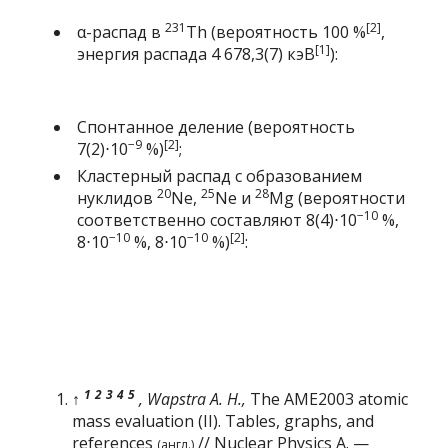
231
[2]
α-распад
в
Th
(вероятность 100 %
,
[1]
энергия распада 4 678,3(7) кэВ
):
Спонтанное деление
(вероятность
−9
[2]
7(2)⋅10
%)
;
Кластерный распад
с образованием
20
25
28
нуклидов
Ne
,
Ne
и
Mg
(вероятности
−10
соответственно составляют 8(4)⋅10
%,
−10
−10
[2]
8⋅10
%, 8⋅10
%)
:
1
2
3
4
5
↑
,
Wapstra A. H.
,
The AME2003 atomic
mass evaluation (II). Tables, graphs, and
references
//
Nuclear Physics A
. —
(англ.)