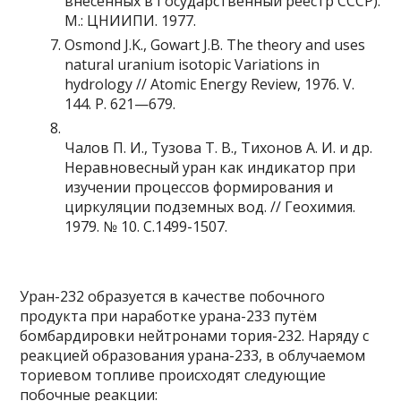
внесенных в Государственный реестр СССР).
М.: ЦНИИПИ. 1977.
Osmond J.K., Gowart J.B. The theory and uses
natural uranium isotopic Variations in
hydrology // Atomic Energy Review, 1976. V.
144. P. 621—679.
Чалов П. И., Тузова Т. В., Тихонов А. И. и др.
Неравновесный уран как индикатор при
изучении процессов формирования и
циркуляции подземных вод. // Геохимия.
1979. № 10. С.1499-1507.
Уран-232 образуется в качестве побочного
продукта при наработке
урана-233
путём
бомбардировки нейтронами
тория-232
. Наряду с
реакцией образования урана-233, в облучаемом
ториевом топливе происходят следующие
побочные реакции: