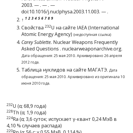
2003. — . — . —
doi
:
10.1016/j.nuclphysa.2003.11.003
. — .
1
2
3
4
5
6
7
8
9
↑
232
Свойства
U на сайте IAEA (International
Atomic Energy Agency)
(недоступная ссылка)
Carey Sublette.
Nuclear Weapons Frequently
Asked Questions
. nuclearweaponarchive.org.
Дата обращения: 25 мая 2010.
Архивировано
26 апреля
2012 года.
Таблица нуклидов на сайте МАГАТЭ
.
Дата
обращения: 25 мая 2010.
Архивировано из
оригинала
10
июня 2010 года.
232
U (α; 68,9 года)
228
Th
(α; 1,9 года)
224
Ra
(α; 3,6 суток; испускает γ-квант 0,24 МэВ в
4,10 % случаев распада)
220
Rn
(α; 56 с; γ 0,55 МэВ, 0,114 %)