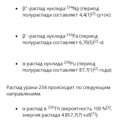
+
234
β
-распад
нуклида
Np
(период
[2]
полураспада составляет 4,4(1)
суток):
−
234
β
-распад
нуклида
Pa
(период
[2]
полураспада составляет 6,70(5)
ч):
238
α-распад
нуклида
Pu
(период
[2]
полураспада составляет 87,7(1)
года):
Распад урана-234 происходит по следующим
направлениям:
230
[2]
α-распад
в
Th
(вероятность 100 %
,
[1]
энергия распада 4 857,7(7) кэВ
):