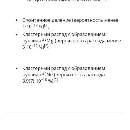
Спонтанное деление
(вероятность менее
−12
[2]
1⋅10
%)
;
Кластерный распад
с образованием
28
нуклида
Mg
(вероятность распада менее
−12
[2]
5⋅10
%)
:
Кластерный распад
с образованием
24
нуклида
Ne
(вероятность распада
−10
[2]
8,9(7)⋅10
%)
: