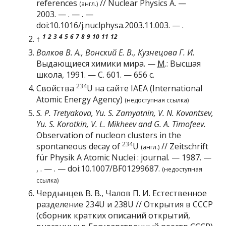
references
//
Nuclear Physics A
. —
(англ.)
2003. — . — . —
doi
:
10.1016/j.nuclphysa.2003.11.003
. — .
1
2
3
4
5
6
7
8
9
10
11
12
↑
Волков В. А., Вонский Е. В., Кузнецова Г. И.
Выдающиеся химики мира. —
М.
:
Высшая
школа
, 1991. — С. 601. — 656 с.
234
Свойства
U на сайте IAEA (International
Atomic Energy Agency)
(недоступная ссылка)
S. P. Tretyakova, Yu. S. Zamyatnin, V. N. Kovantsev,
Yu. S. Korotkin, V. L. Mikheev and G. A. Timofeev.
Observation of nucleon clusters in the
234
spontaneous decay of
U
//
Zeitschrift
(англ.)
für Physik A
Atomic Nuclei : journal. — 1987. —
, . — . —
doi
:
10.1007/BF01299687
.
(недоступная
ссылка)
Чердынцев В. В., Чалов П. И. Естественное
разделение 234U и 238U // Открытия в СССР
(сборник кратких описаний открытий,