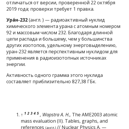
отличаться от
версии
, проверенной 22 октября
2019 года; проверки требует
1 правка
.
Ура́н-232
(
англ.
) — радиоактивный
нуклид
химического элемента
урана
с
атомным номером
92 и
массовым числом
232. Благодаря длинной
цепи распада и большему, чем у большинства
других изотопов, удельному энерговыделению,
уран-232 является перспективным нуклидом для
применения в
радиоизотопных источниках
энергии
.
Активность
одного грамма этого нуклида
составляет приблизительно 827,38
ГБк
.
1
2
3
4
5
↑
,
Wapstra A. H.
,
The AME2003 atomic
mass evaluation (II). Tables, graphs, and
references
//
Nuclear Physics A
. —
(англ.)