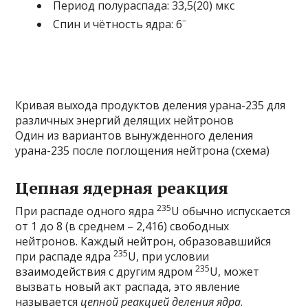
Период полураспада: 33,5(20) мкc
−
Спин и чётность ядра: 6
Кривая выхода продуктов деления урана-235 для
различных энергий делящих нейтронов
Один из вариантов вынужденного деления
урана-235 после поглощения нейтрона (схема)
Цепная ядерная реакция
235
При распаде одного ядра
U обычно испускается
от 1 до 8 (в среднем – 2,416) свободных
нейтронов. Каждый нейтрон, образовавшийся
235
при распаде ядра
U, при условии
235
взаимодействия с другим ядром
U, может
вызвать новый акт распада, это явление
называется
цепной реакцией деления ядра
.