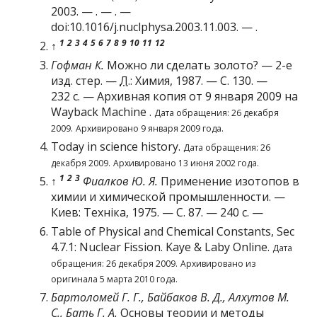
2003. — . — . —
doi
:
10.1016/j.nuclphysa.2003.11.003
. — .
1
2
3
4
5
6
7
8
9
10
11
12
↑
Гофман К.
Можно ли сделать золото?
— 2-е
изд. стер. —
Л.
: Химия, 1987. — С. 130. —
232 с. —
Архивная копия
от 9 января 2009 на
Wayback Machine
.
Дата обращения: 26 декабря
2009.
Архивировано 9 января 2009 года.
Today in science history
.
Дата обращения: 26
декабря 2009.
Архивировано
13 июня 2002 года.
1
2
3
↑
Фиалков Ю. Я.
Применение изотопов в
химии и химической промышленности. —
Киев: Техніка, 1975. — С. 87. — 240 с. —
Table of Physical and Chemical Constants, Sec
4.7.1: Nuclear Fission
. Kaye & Laby Online.
Дата
обращения: 26 декабря 2009.
Архивировано из
оригинала
5 марта 2010 года.
Бартоломей Г. Г., Байбаков В. Д., Алхутов М.
С., Бать Г. А.
Основы теории и методы