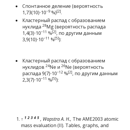
Спонтанное деление
(вероятность
−9
[2]
1,73(10)⋅10
%)
.
Кластерный распад
с образованием
28
нуклида
Mg
(вероятность распада
−11
[2]
1,4(3)⋅10
%
, по другим данным
−11
[5]
3,9(10)⋅10
%
):
Кластерный распад
с образованием
24
26
нуклидов
Ne
и
Ne
(вероятность
−12
[2]
распада 9(7)⋅10
%
, по другим данным
−11
[5]
2,3(7)⋅10
%
):
1
2
3
4
5
↑
,
Wapstra A. H.
,
The AME2003 atomic
mass evaluation (II). Tables, graphs, and