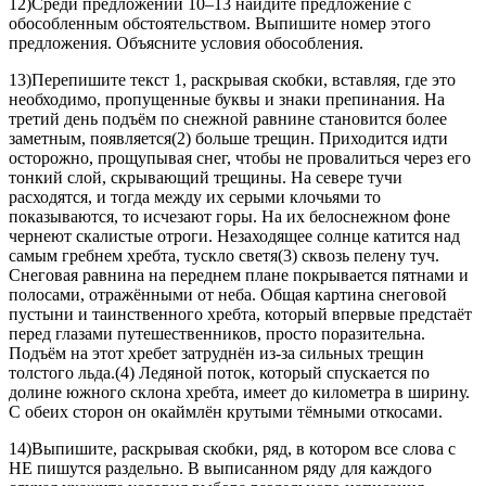
12)Среди предложений 10–13 найдите предложение с
обособленным обстоятельством. Выпишите номер этого
предложения. Объясните условия обособления.
13)Перепишите текст 1, раскрывая скобки, вставляя, где это
необходимо, пропущенные буквы и знаки препинания. На
третий день подъём по снежной равнине становится более
заметным, появляется(2) больше трещин. Приходится идти
осторожно, прощупывая снег, чтобы не провалиться через его
тонкий слой, скрывающий трещины. На севере тучи
расходятся, и тогда между их серыми клочьями то
показываются, то исчезают горы. На их белоснежном фоне
чернеют скалистые отроги. Незаходящее солнце катится над
самым гребнем хребта, тускло светя(3) сквозь пелену туч.
Снеговая равнина на переднем плане покрывается пятнами и
полосами, отражёнными от неба. Общая картина снеговой
пустыни и таинственного хребта, который впервые предстаёт
перед глазами путешественников, просто поразительна.
Подъём на этот хребет затруднён из-за сильных трещин
толстого льда.(4) Ледяной поток, который спускается по
долине южного склона хребта, имеет до километра в ширину.
С обеих сторон он окаймлён крутыми тёмными откосами.
14)Выпишите, раскрывая скобки, ряд, в котором все слова с
НЕ пишутся раздельно. В выписанном ряду для каждого