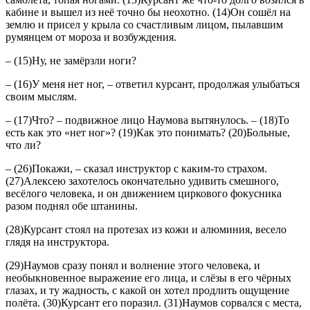
кабине и вышел из неё точно бы неохотно. (14)Он сошёл на
землю и присел у крыла со счастливым лицом, пылавшим
румянцем от мороза и возбуждения.
– (15)Ну, не замёрзли ноги?
– (16)У меня нет ног, – ответил курсант, продолжая улыбаться
своим мыслям.
– (17)Что? – подвижное лицо Наумова вытянулось. – (18)То
есть как это «нет ног»? (19)Как это понимать? (20)Больные,
что ли?
– (26)Покажи, – сказал инструктор с каким-то страхом.
(27)Алексею захотелось окончательно удивить смешного,
весёлого человека, и он движением циркового фокусника
разом поднял обе штанины.
(28)Курсант стоял на протезах из кожи и алюминия, весело
глядя на инструктора.
(29)Наумов сразу понял и волнение этого человека, и
необыкновенное выражение его лица, и слёзы в его чёрных
глазах, и ту жадность, с какой он хотел продлить ощущение
полёта. (30)Курсант его поразил. (31)Наумов сорвался с места,