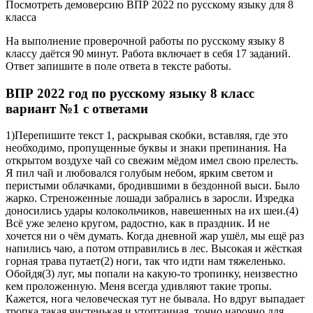
Посмотреть демоверсию ВПР 2022 по русскому языку для 8
класса
На выполнение проверочной работы по русскому языку 8
классу даётся 90 минут. Работа включает в себя 17 заданий.
Ответ запишите в поле ответа в тексте работы.
ВПР 2022 год по русскому языку 8 класс
вариант №1 с ответами
1)Перепишите текст 1, раскрывая скобки, вставляя, где это
необходимо, пропущенные буквы и знаки препинания. На
открытом воздухе чай со свежим мёдом имел свою прелесть.
Я пил чай и любовался голубым небом, ярким светом и
перистыми облачками, бродившими в бездонной выси. Было
жарко. Стреноженные лошади забрались в заросли. Изредка
доносились удары колокольчиков, навешенных на их шеи.(4)
Всё уже зелено кругом, радостно, как в праздник. И не
хочется ни о чём думать. Когда дневной жар ушёл, мы ещё раз
напились чаю, а потом отправились в лес. Высокая и жёсткая
горная трава путает(2) ноги, так что идти нам тяжеленько.
Обойдя(3) луг, мы попали на какую-то тропинку, неизвестно
кем проложенную. Меня всегда удивляют такие тропы.
Кажется, нога человеческая тут не бывала. Но вдруг выпадает
тропка такая чистенькая и утоптанная, точно нарочно для