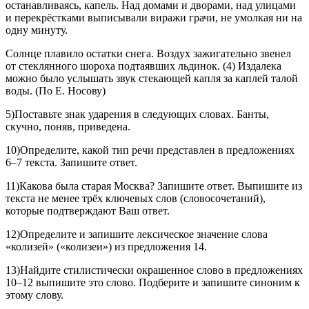
останавливаясь, капель. Над домами и дворами, над улицами
и перекрёстками выписывали виражи грачи, не умолкая ни на
одну минуту.
Солнце плавило остатки снега. Воздух зажигательно звенел
от стеклянного шороха подтаявших льдинок. (4) Издалека
можно было услышать звук стекающей капля за каплей талой
воды. (По Е. Носову)
5)Поставьте знак ударения в следующих словах. Банты,
скучно, поняв, приведена.
10)Определите, какой тип речи представлен в предложениях
6–7 текста. Запишите ответ.
11)Какова была старая Москва? Запишите ответ. Выпишите из
текста не менее трёх ключевых слов (словосочетаний),
которые подтверждают Ваш ответ.
12)Определите и запишите лексическое значение слова
«колизей» («колизеи») из предложения 14.
13)Найдите стилистически окрашенное слово в предложениях
10–12 выпишите это слово. Подберите и запишите синоним к
этому слову.