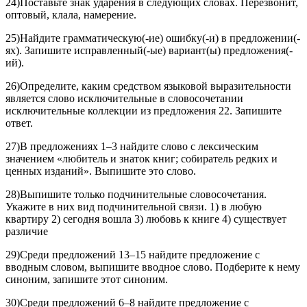
24)Поставьте знак ударения в следующих словах. Перезвонит,
оптовый, клала, намерение.
25)Найдите грамматическую(-ие) ошибку(-и) в предложении(-
ях). Запишите исправленный(-ые) вариант(ы) предложения(-
ий).
26)Определите, каким средством языковой выразительности
является слово исключительные в словосочетании
исключительные коллекции из предложения 22. Запишите
ответ.
27)В предложениях 1–3 найдите слово с лексическим
значением «любитель и знаток книг; собиратель редких и
ценных изданий». Выпишите это слово.
28)Выпишите только подчинительные словосочетания.
Укажите в них вид подчинительной связи. 1) в любую
квартиру 2) сегодня вошла 3) любовь к книге 4) существует
различие
29)Среди предложений 13–15 найдите предложение с
вводным словом, выпишите вводное слово. Подберите к нему
синоним, запишите этот синоним.
30)Среди предложений 6–8 найдите предложение с