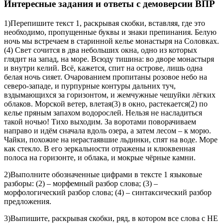
Интересные задания и ответы с демоверсии ВПР
1)Перепишите текст 1, раскрывая скобки, вставляя, где это
необходимо, пропущенные буквы и знаки препинания. Белую
ночь мы встречаем в старинной келье монастыря на Соловках.
(4) Свет сочится в два небольших окна, одно из которых
глядит на запад, на море. Всюду тишина: во дворе монастыря
и внутри келий. Всё, кажется, спит на острове, лишь одна
белая ночь сияет. Очарованием пропитаны розовое небо на
северо-западе, и пурпурные контуры дальних туч,
вздымающихся за горизонтом, и жемчужные чешуйки лёгких
облаков. Морской ветер, влетая(3) в окно, растекается(2) по
келье пряным запахом водорослей. Нельзя не насладиться
такой ночью! Тихо выходим. За воротами поворачиваем
направо и идём сначала вдоль озера, а затем лесом – к морю.
Чайки, похожие на нерастаявшие льдинки, спят на воде. Море
как стекло. В его зеркальности отражены и клюквенная
полоса на горизонте, и облака, и мокрые чёрные камни.
2)Выполните обозначенные цифрами в тексте 1 языковые
разборы: (2) – морфемный разбор слова; (3) –
морфологический разбор слова; (4) – синтаксический разбор
предложения.
3)Выпишите, раскрывая скобки, ряд, в котором все слова с НЕ