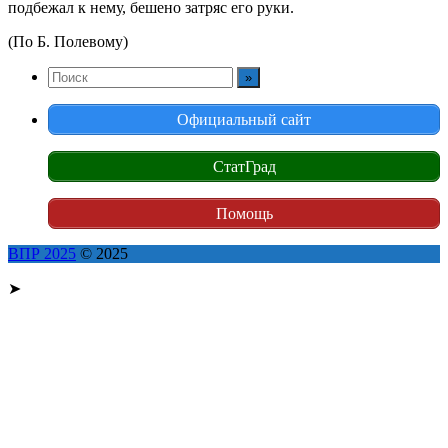
подбежал к нему, бешено затряс его руки.
(По Б. Полевому)
Официальный сайт
СтатГрад
Помощь
ВПР 2025
© 2025
➤