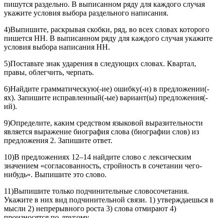
пишутся раздельно. В выписанном ряду для каждого случая
укажите условия выбора раздельного написания.
4)Выпишите, раскрывая скобки, ряд, во всех словах которого
пишется НН. В выписанном ряду для каждого случая укажите
условия выбора написания НН.
5)Поставьте знак ударения в следующих словах. Квартал,
правы, облегчить, черпать.
6)Найдите грамматическую(-ие) ошибку(-и) в предложении(-
ях). Запишите исправленный(-ые) вариант(ы) предложения(-
ий).
9)Определите, каким средством языковой выразительности
является выражение биография слова (биографии слов) из
предложения 2. Запишите ответ.
10)В предложениях 12–14 найдите слово с лексическим
значением «согласованность, стройность в сочетании чего-
нибудь». Выпишите это слово.
11)Выпишите только подчинительные словосочетания.
Укажите в них вид подчинительной связи. 1) утверждаешься в
мысли 2) непрерывного роста 3) слова отмирают 4)
произносятся по-другому