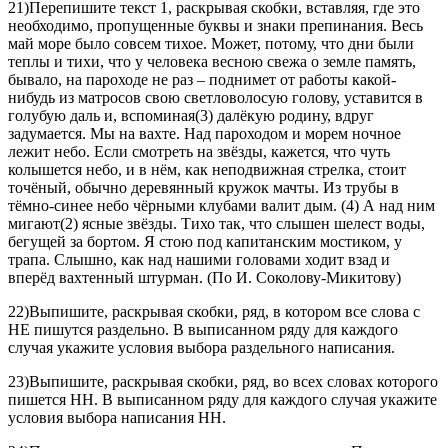
21)Перепишите текст 1, раскрывая скобки, вставляя, где это
необходимо, пропущенные буквы и знаки препинания. Весь
май море было совсем тихое. Может, потому, что дни были
теплы и тихи, что у человека весною свежа о земле память,
бывало, на пароходе не раз – поднимет от работы какой-
нибудь из матросов свою светловолосую голову, уставится в
голубую даль и, вспоминая(3) далёкую родину, вдруг
задумается. Мы на вахте. Над пароходом и морем ночное
лежит небо. Если смотреть на звёзды, кажется, что чуть
колышется небо, и в нём, как неподвижная стрелка, стоит
точёный, обычно деревянный кружок мачты. Из трубы в
тёмно-синее небо чёрными клубами валит дым. (4) А над ним
мигают(2) ясные звёзды. Тихо так, что слышен шелест воды,
бегущей за бортом. Я стою под капитанским мостиком, у
трапа. Слышно, как над нашими головами ходит взад и
вперёд вахтенный штурман. (По И. Соколову-Микитову)
22)Выпишите, раскрывая скобки, ряд, в котором все слова с
НЕ пишутся раздельно. В выписанном ряду для каждого
случая укажите условия выбора раздельного написания.
23)Выпишите, раскрывая скобки, ряд, во всех словах которого
пишется НН. В выписанном ряду для каждого случая укажите
условия выбора написания НН.