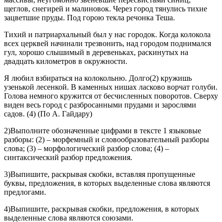
щеглов, снегирей и малиновок. Через город тянулись тихие
зацветшие пруды. Под горою текла речонка Теша.
Тихий и патриархальный был у нас городок. Когда колокола
всех церквей начинали трезвонить, над городом поднимался
гул, хорошо слышимый в деревеньках, раскинутых на
двадцать километров в окружности.
Я любил взбираться на колокольню. Долго(2) кружишь
узенькой лесенкой. В каменных нишах ласково ворчат голуби.
Голова немного кружится от бесчисленных поворотов. Сверху
виден весь город с разбросанными прудами и зарослями
садов. (4) (По А. Гайдару)
2)Выполните обозначенные цифрами в тексте 1 языковые
разборы: (2) – морфемный и словообразовательный разборы
слова; (3) – морфологический разбор слова; (4) –
синтаксический разбор предложения.
3)Выпишите, раскрывая скобки, вставляя пропущенные
буквы, предложения, в которых выделенные слова являются
предлогами.
4)Выпишите, раскрывая скобки, предложения, в которых
выделенные слова являются союзами.