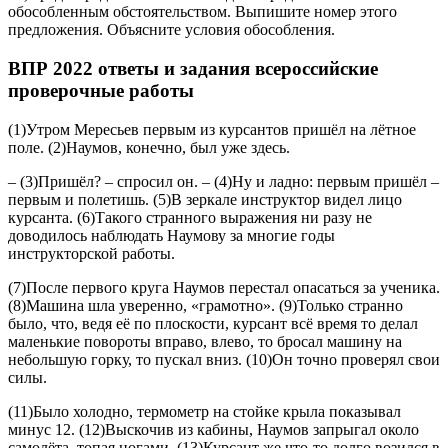
обособленным обстоятельством. Выпишите номер этого
предложения. Объясните условия обособления.
ВПР 2022 ответы и задания всероссийские
проверочные работы
(1)Утром Мересьев первым из курсантов пришёл на лётное
поле. (2)Наумов, конечно, был уже здесь.
– (3)Пришёл? – спросил он. – (4)Ну и ладно: первым пришёл –
первым и полетишь. (5)В зеркале инструктор видел лицо
курсанта. (6)Такого странного выражения ни разу не
доводилось наблюдать Наумову за многие годы
инструкторской работы.
(7)После первого круга Наумов перестал опасаться за ученика.
(8)Машина шла уверенно, «грамотно». (9)Только странно
было, что, ведя её по плоскости, курсант всё время то делал
маленькие повороты вправо, влево, то бросал машину на
небольшую горку, то пускал вниз. (10)Он точно проверял свои
силы.
(11)Было холодно, термометр на стойке крыла показывал
минус 12. (12)Выскочив из кабины, Наумов запрыгал около
самолёта, топая ногами. (13)Курсант же что-то долго возился в