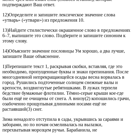
подтверждают Ваш ответ.
12)Определите и запишите лексическое значение слова
«утварь» («утвари») из предложения 10.
13)Найдите стилистически окрашенное слово в предложениях
6–7, выпишите это слово. Подберите и запишите синоним к
этому слову.
14)Объясните значение пословицы Ум хорошо, а два лучше,
запишите Ваше объяснение.
1)Перепишите текст 1, раскрывая скобки, вставляя, где это
необходимо, пропущенные буквы и знаки препинания. После
многодневной непрекращающейся осады весна ворвалась в
город. Рушились подточенные солнцем снежные валы и
крепости, воздвигнутые ребятишками. В лужах терпели
бедствие бумажные флотилии. Тёмно-серые крыши кое-где
были ещё не очищены от снега. А внизу(2) копошились грачи,
озабоченно прощупывая длинными носами ещё не
растаявший(3) снег.
Зима ненадолго отступила в сады, укрывшись за сараями и
заборами, но по ночам осмеливалась на вылазки,
перехватывая морозцем ручьи. Барабанила, не