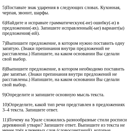
5)Поставьте знак ударения в следующих словах. Кухонная,
черпая, звонит, шарфы.
6)Найдите и исправьте грамматическую(-ие) ошибку(-и) в
предложении(-ях). Запишите исправленный(-ые) вариант(ы)
предложения(-ий).
7)Выпишите предложение, в котором нужно поставить одну
запятую. (Знаки препинания внутри предложений не
расставлены.) Напишите, на каком основании Вы сделали
свой выбор.
8)Выпишите предложение, в котором необходимо поставить
две запятые. (Знаки препинания внутри предложений не
расставлены.) Напишите, на каком основании Вы сделали
свой выбор.
9)Определите и запишите основную мысль текста.
10)Определите, какой тип речи представлен в предложениях
3–4 текста. Запишите ответ.
11)Почему на Урале сложились разнообразные стили росписи
деревянной утвари? Запишите ответ. Выпишите из текста не
менее трёх ключевых слов (словосочетаний), которые