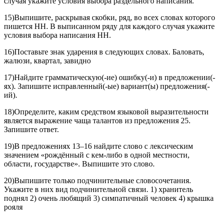
случая укажите условия выбора раздельного написания.
15)Выпишите, раскрывая скобки, ряд, во всех словах которого
пишется НН. В выписанном ряду для каждого случая укажите
условия выбора написания НН.
16)Поставьте знак ударения в следующих словах. Баловать,
жалюзи, квартал, завидно
17)Найдите грамматическую(-ие) ошибку(-и) в предложении(-
ях). Запишите исправленный(-ые) вариант(ы) предложения(-
ий).
18)Определите, каким средством языковой выразительности
является выражение чаща талантов из предложения 25.
Запишите ответ.
19)В предложениях 13–16 найдите слово с лексическим
значением «рождённый с кем-либо в одной местности,
области, государстве». Выпишите это слово.
20)Выпишите только подчинительные словосочетания.
Укажите в них вид подчинительной связи. 1) хранитель
поднял 2) очень любящий 3) симпатичный человек 4) крышка
рояля