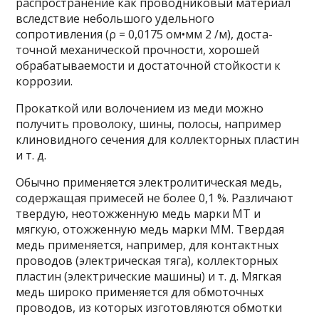
распростра­нение как проводниковый материал
вследствие небольшого удельного
сопротивления (ρ = 0,0175 ом•мм 2 /м), доста­
точной механической прочности, хорошей
обрабатываемости и достаточной стойкости к
коррозии.
Прокаткой или волочением из меди можно
получить проволоку, шины, полосы, например
клиновидного сечения для коллекторных пластин
и т. д.
Обычно применяется электролитическая медь,
содержа­щая примесей не более 0,1 %. Различают
твердую, неотожжен­ную медь марки МТ и
мягкую, отожженную медь марки ММ. Твердая
медь применяется, например, для контактных
проводов (электрическая тяга), коллекторных
пластин (электрические машины) и т. д. Мягкая
медь широко при­меняется для обмоточных
проводов, из которых изготовляют­ся обмотки