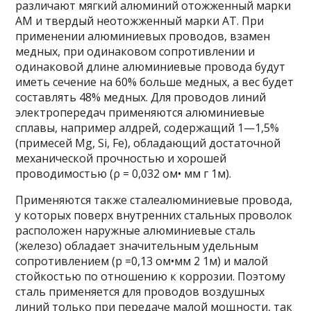
различают мягкий алюминий отожженный марки
AM и твердый неотожжен­ный марки AT. При
применении алюминиевых проводов, взамен
мед­ных, при одинаковом сопротивлении и
одинаковой длине алюминиевые провода будут
иметь сечение на 60% больше медных, а вес будет
составлять 48% медных. Для проводов линий
электропередач применяются алю­миниевые
сплавы, например алдрей, содержащий 1—1,5%
(примесей Mg, Si, Fe), обладающий достаточной
механиче­ской прочностью и хорошей
проводимостью (ρ = 0,032 ом• мм г 1м).
Применяются также сталеалюминиевые провода,
у ко­торых поверх внутренних стальных проволок
расположен наружные алюминиевые сталь
(железо) обладает значительным удельным
сопротивлением (р =0,13 ом•мм 2 1м) и малой
стойкостью по отношению к коррозии. Поэтому
сталь применяется для проводов воздушных
линий только при передаче малой мощности, так