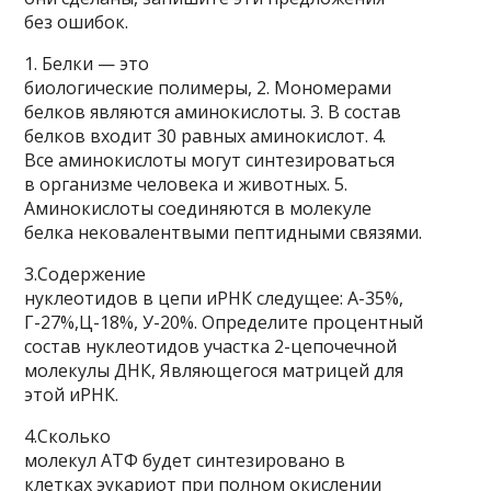
без ошибок.
1. Белки — это
биологические полимеры, 2. Мо­номерами
белков являются аминокислоты. 3. В состав
белков входит 30 равных аминокислот. 4.
Все амино­кислоты могут синтезироваться
в организме человека и животных. 5.
Аминокислоты соединяются в молекуле
белка нековалентвыми пептидными связями.
3.Содержение
нуклеотидов в цепи иРНК следущее: А-35%,
Г-27%,Ц-18%, У-20%. Определите процентный
состав нуклеотидов участка 2-цепочечной
молекулы ДНК, Являющегося матрицей для
этой иРНК.
4.Сколько
молекул АТФ будет синтезировано в
клетках эукариот при полном окислении