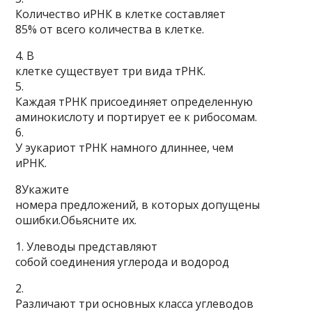
Количество иРНК в клетке составляет
85% от всего количества в клетке.
4. В
клетке существует три вида тРНК.
5.
Каждая тРНК присоединяет определенную
аминокислоту и портирует ее к рибосомам.
6.
У эукариот тРНК намного длиннее, чем
иРНК.
8Укажите
номера предложений, в которых допущены
ошибки.Обьясните их.
1. Улеводы представляют
собой соединения углерода и водород
2.
Различают три основных класса углеводов