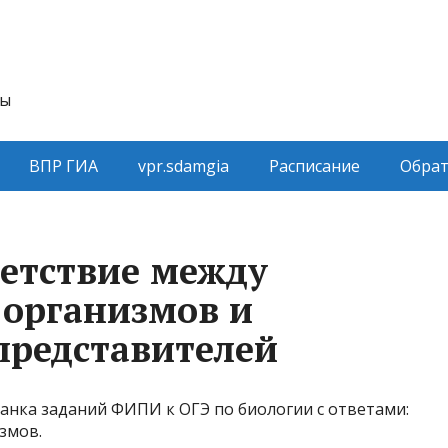
ты
ВПР ГИА
vpr.sdamgia
Расписание
Обрат
ветствие между
 организмов и
представителей
банка заданий ФИПИ к ОГЭ по биологии с ответами:
змов.