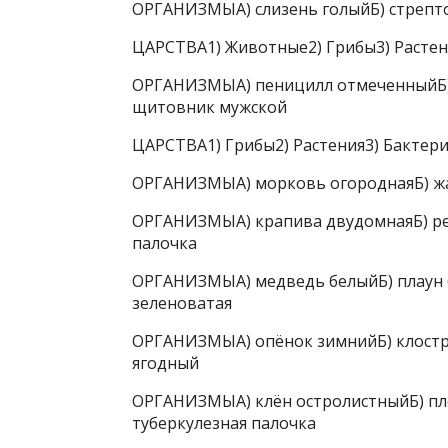
ОРГАНИЗМЫА) слизень голыйБ) стрепто
ЦАРСТВА1) Животные2) Грибы3) Растен
ОРГАНИЗМЫА) пеницилл отмеченныйБ) 
щитовник мужской
ЦАРСТВА1) Грибы2) Растения3) Бактер
ОРГАНИЗМЫА) морковь огороднаяБ) жа
ОРГАНИЗМЫА) крапива двудомнаяБ) реч
палочка
ОРГАНИЗМЫА) медведь белыйБ) плаун 
зеленоватая
ОРГАНИЗМЫА) опёнок зимнийБ) клостри
ягодный
ОРГАНИЗМЫА) клён остролистныйБ) пл
туберкулезная палочка