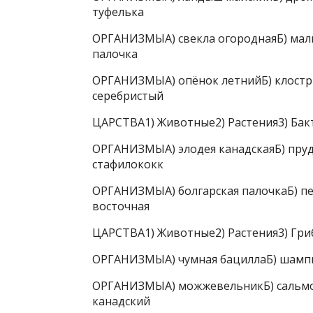
туфелька
ОРГАНИЗМЫА) свекла огороднаяБ) мал
палочка
ОРГАНИЗМЫА) опёнок летнийБ) клостри
серебристый
ЦАРСТВА1) Животные2) Растения3) Бак
ОРГАНИЗМЫА) элодея канадскаяБ) пру
стафилококк
ОРГАНИЗМЫА) болгарская палочкаБ) пе
восточная
ЦАРСТВА1) Животные2) Растения3) Гри
ОРГАНИЗМЫА) чумная бациллаБ) шампи
ОРГАНИЗМЫА) можжевельникБ) сальмон
канадский