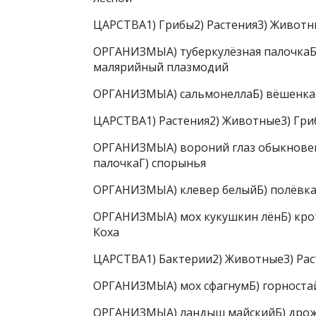
ЦАРСТВА1) Грибы2) Растения3) Животн
ОРГАНИЗМЫА) туберкулёзная палочкаБ)
малярийный плазмодий
ОРГАНИЗМЫА) сальмонеллаБ) вёшенка о
ЦАРСТВА1) Растения2) Животные3) Гри
ОРГАНИЗМЫА) вороний глаз обыкновен
палочкаГ) спорынья
ОРГАНИЗМЫА) клевер белыйБ) полёвка 
ОРГАНИЗМЫА) мох кукушкин лёнБ) кро
Коха
ЦАРСТВА1) Бактерии2) Животные3) Рас
ОРГАНИЗМЫА) мох сфагнумБ) горностай
ОРГАНИЗМЫА) ландыш майскийБ) дрожж