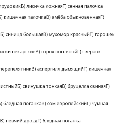
рудовикВ) лисичка ложнаяГ) сенная палочка
) кишечная палочкаВ) амёба обыкновеннаяГ)
Б) синица большаяВ) мухомор красныйГ) горошек
жи пекарскиеВ) горох посевнойГ) сверчок
перепелятникВ) аспергилл дымящийГ) кишечная
стныйБ) свинушка тонкаяВ) бруцелла свинаяГ)
 бледная поганкаВ) сом европейскийГ) чумная
) певчий дроздГ) бледная поганка