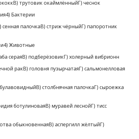
коккВ) трутовик окаймлённыйГ) чеснок
ия4) Бактерии
сенная палочкаВ) стриж чёрныйГ) папоротник
ии4) Животные
ба сераяВ) подберёзовикГ) холерный вибрионн
ной ракВ) головня пузырчатаяГ) сальмонелловая
булавовидныйВ) столбнячная палочкаГ) сыроежка
дия ботулиноваяВ) муравей леснойГ) тисс
отва обыкновеннаяВ) аспергилл жёлтыйГ)