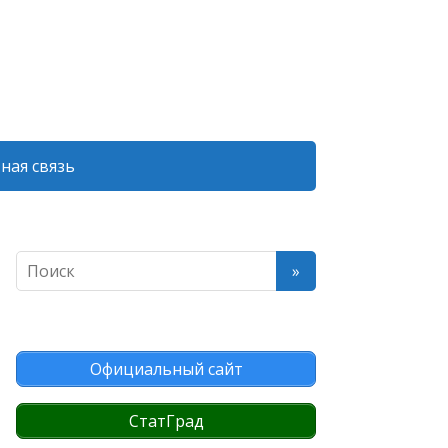
ная связь
Официальный сайт
СтатГрад