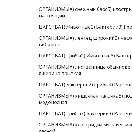
ОРГАНИЗМЫА) снежный барсБ) клострид
настоящий
ЦАРСТВА1) Животные2) Бактерии3) Гри
ОРГАНИЗМЫА) лентец широкийБ) маслё
вибрион
ЦАРСТВА1) Грибы2) Животные3) Бактер
ОРГАНИЗМЫА) лиственница обыкновенн
ящерица прыткая
ЦАРСТВА1) Бактерии2) Грибы3) Растен
ОРГАНИЗМЫА) кишечная палочкаБ) под
медоносная
ЦАРСТВА1) Грибы2) Бактерии3) Растен
ОРГАНИЗМЫА) клостридия мяснаяБ) ма
лесной