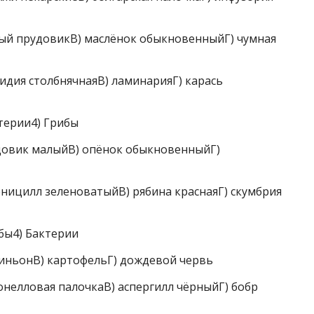
ый прудовикВ) маслёнок обыкновенныйГ) чумная
дия столбнячнаяВ) ламинарияГ) карась
терии4) Грибы
довик малыйВ) опёнок обыкновенныйГ)
ницилл зеленоватыйВ) рябина краснаяГ) скумбрия
бы4) Бактерии
ньонВ) картофельГ) дождевой червь
елловая палочкаВ) аспергилл чёрныйГ) бобр