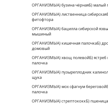
ОРГАНИЗМЫА) бузина чёрнаяБ) малый п
ОРГАНИЗМЫА) лиственница сибирскаяБ
фитофтора
ОРГАНИЗМЫА) бацилла сибирской язвы
мышиный
ОРГАНИЗМЫА) кишечная палочкаБ) дрож
домовый
ОРГАНИЗМЫА) хвощ полевойБ) ястреб 
палочка
ОРГАНИЗМЫА) пузыреплодник калиноли
щука
ОРГАНИЗМЫА) мох сфагнум береговойБ)
палочка
ОРГАНИЗМЫА) стрептококкБ) пшеницаВ