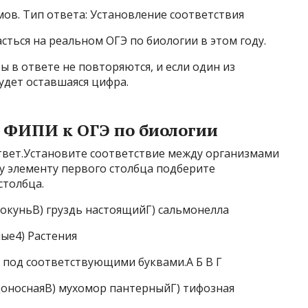
ов. Тип ответа: Установление соответствия
сться на реальном ОГЭ по биологии в этом году.
ы в ответе не повторяются, и если один из
удет оставшаяся цифра.
с ФИПИ к ОГЭ по биологии
твет.Установите соответствие между организмами
у элементу первого столбца подберите
столбца.
окуньВ) груздь настоящийГ) сальмонелла
ые4) Растения
под соответствующими буквами.А Б В Г
оноснаяВ) мухомор пантерныйГ) тифозная