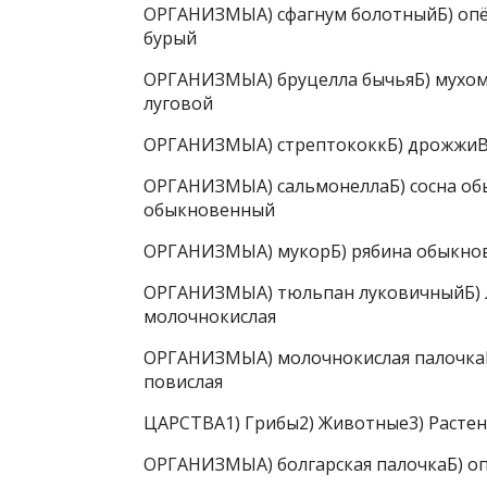
ОРГАНИЗМЫА) сфагнум болотныйБ) опён
бурый
ОРГАНИЗМЫА) бруцелла бычьяБ) мухомо
луговой
ОРГАНИЗМЫА) стрептококкБ) дрожжиВ)
ОРГАНИЗМЫА) сальмонеллаБ) сосна обы
обыкновенный
ОРГАНИЗМЫА) мукорБ) рябина обыкнов
ОРГАНИЗМЫА) тюльпан луковичныйБ) ля
молочнокислая
ОРГАНИЗМЫА) молочнокислая палочкаБ
повислая
ЦАРСТВА1) Грибы2) Животные3) Растен
ОРГАНИЗМЫА) болгарская палочкаБ) опё