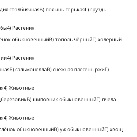
ия столбнячнаяВ) полынь горькаяГ) груздь
бы4) Растения
нок обыкновенныйВ) тополь чёрныйГ) холерный
ии4) Растения
аяБ) сальмонеллаВ) снежная плесень ржиГ)
ия4) Животные
берёзовикВ) шиповник обыкновенныйГ) пчела
ия4) Животные
слёнок обыкновенныйВ) уж обыкновенныйГ) хвощ