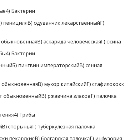
ые4) Бактерии
 пенициллВ) одуванчик лекарственныйГ)
быкновеннаяВ) аскарида человеческаяГ) осина
бы4) Бактерии
ныйБ) пингвин императорскийВ) сенная
обыкновеннаяВ) мукор китайскийГ) стафилококк
т обыкновенныйВ) ржавчина злаковГ) палочка
тения4) Грибы
В) спорыньяГ) туберкулезная палочка
и пекарскиеВ) болгарская палочкаГ) инфузория