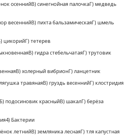
ок осеннийВ) синегнойная палочкаГ) медведь
р весеннийВ) пихта бальзамическаяГ) шмель
 цикорийГ) тетерев
кновеннаяВ) гидра стебельчатаяГ) трутовик
еннаяВ) холерный вибрионГ) ланцетник
гушка травянаяВ) груздь весеннийГ) клостридия
) подосиновик красныйВ) шакалГ) берёза
ия4) Бактерии
нок летнийВ) земляника леснаяГ) тля капустная