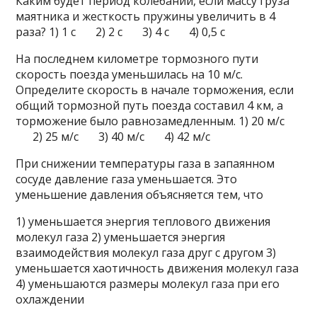
Каким будет период колебаний, если массу груза
маятника и жесткость пружины увеличить в 4
раза? 1) 1 с 2) 2 с 3) 4 с 4) 0,5 с
На последнем километре тормозного пути
скорость поезда уменьшилась на 10 м/с.
Определите скорость в начале торможения, если
общий тормозной путь поезда составил 4 км, а
торможение было равнозамедленным. 1) 20 м/с
2) 25 м/с 3) 40 м/с 4) 42 м/с
При снижении температуры газа в запаянном
сосуде давление газа уменьшается. Это
уменьшение давления объясняется тем, что
1) уменьшается энергия теплового движения
молекул газа 2) уменьшается энергия
взаимодействия молекул газа друг с другом 3)
уменьшается хаотичность движения молекул газа
4) уменьшаются размеры молекул газа при его
охлаждении