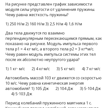
На рисунке представлен график зависимости
модуля силы упругости от удлинения пружины.
Чему равна жесткость пружины?
1) 250 Н/м 2) 160 Н/м 3) 2,5 Н/м 4) 1,6 Н/м
Два тела движутся по взаимно
перпендикулярным пересекающимся прямым, как
показано на рисунке. Модуль импульса первого
тела р1 = 4 кг⋅м/с, а второго тела р2 = 3 кг*м/с.
Чему равен модуль импульса системы этих тел
после их абсолютно неупругого удара?
1) 1 кг⋅ м/с 2) 4 кг·м/с 3) 5 кг⋅м/с 4) 7 кг⋅м/с
Автомобиль массой 103 кг движется со скоростью
10 м/с. Чему равна кинетическая энергия
автомобиля? 1) 105 Дж 2) 104 Дж 3) 5⋅104 Дж
4) 5⋅103 Дж
Период колебаний пружинного маятника 1 с.