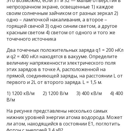
Это возможно, если S1 и S2 — малые отверстия в
непрозрачном экране, освещенные 1) каждое
своим солнечным зайчиком от разных зеркал 2)
одно – лампочкой накаливания, а второе –
горящей свечой 3) одно синим светом, а другое
красным светом 4) светом от одного и того же
точечного источника
Два точечных положительных заряда q1 = 200 нКл
и q2 = 400 нКл находятся в вакууме. Определите
величину напряженности электрического поля
этих зарядов в точке А, расположенной на
прямой, соединяющей заряды, на расстоянии L от
первого и 2L от второго заряда. L = 1,5 м.
1) 1200 кВ/м 2) 1200 В/м 3) 400 кВ/м 4) 400
В/м
На рисунке представлены несколько самых
нижних уровней энергии атома водорода. Может
ли атом, находящийся в состоянии Е1, поглотить
фотон с энергией 3,4 эВ?