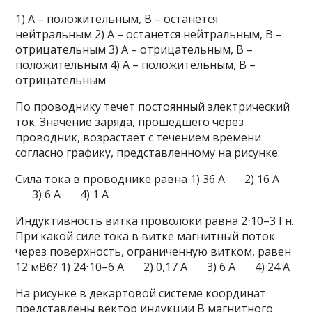
1) А – положительным, В – останется
нейтральным 2) А – останется нейтральным, В –
отрицательным 3) А – отрицательным, В –
положительным 4) А – положительным, В –
отрицательным
По проводнику течет постоянный электрический
ток. Значение заряда, прошедшего через
проводник, возрастает с течением времени
согласно графику, представленному на рисунке.
Сила тока в проводнике равна 1) 36 А 2) 16 А
3) 6 А 4) 1 А
Индуктивность витка проволоки равна 2⋅10–3 Гн.
При какой силе тока в витке магнитный поток
через поверхность, ограниченную витком, равен
12 мВб? 1) 24⋅10–6 А 2) 0,17 А 3) 6 А 4) 24 А
На рисунке в декартовой системе координат
представлены вектор индукции B магнитного