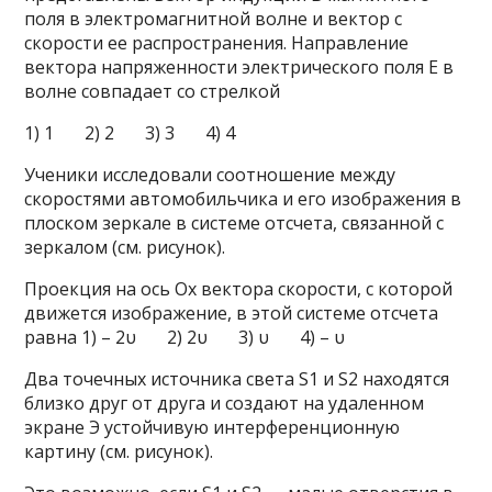
поля в электромагнитной волне и вектор c
скорости ее распространения. Направление
вектора напряженности электрического поля E в
волне совпадает со стрелкой
1) 1 2) 2 3) 3 4) 4
Ученики исследовали соотношение между
скоростями автомобильчика и его изображения в
плоском зеркале в системе отсчета, связанной с
зеркалом (см. рисунок).
Проекция на ось Ох вектора скорости, с которой
движется изображение, в этой системе отсчета
равна 1) – 2υ 2) 2υ 3) υ 4) – υ
Два точечных источника света S1 и S2 находятся
близко друг от друга и создают на удаленном
экране Э устойчивую интерференционную
картину (см. рисунок).