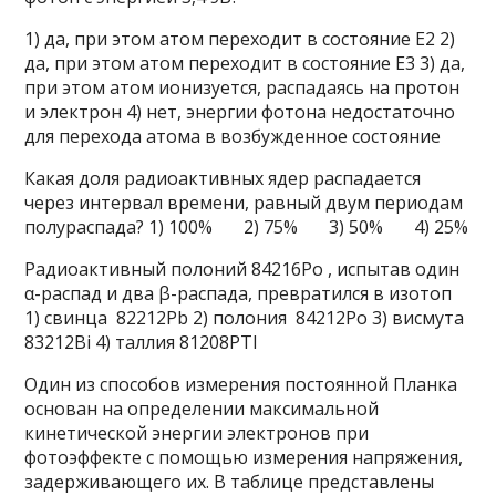
1) да, при этом атом переходит в состояние Е2 2)
да, при этом атом переходит в состояние Е3 3) да,
при этом атом ионизуется, распадаясь на протон
и электрон 4) нет, энергии фотона недостаточно
для перехода атома в возбужденное состояние
Какая доля радиоактивных ядер распадается
через интервал времени, равный двум периодам
полураспада? 1) 100% 2) 75% 3) 50% 4) 25%
Радиоактивный полоний 84216Po , испытав один
α-распад и два β-распада, превратился в изотоп
1) свинца 82212Pb 2) полония 84212Po 3) висмута
83212Bi 4) таллия 81208PTl
Один из способов измерения постоянной Планка
основан на определении максимальной
кинетической энергии электронов при
фотоэффекте с помощью измерения напряжения,
задерживающего их. В таблице представлены