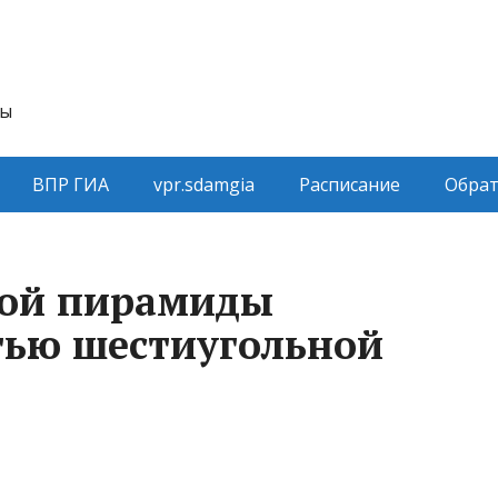
ты
ВПР ГИА
vpr.sdamgia
Расписание
Обрат
ной пирамиды
тью шестиугольной