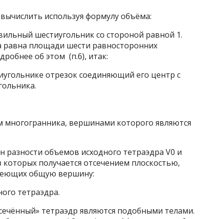
 вычислить используя формулу объёма:
вильный шестиугольник со стороной равной 1.
 равна площади шести равносторонних
робнее об этом (п.6), итак:
стиугольнике отрезок соединяющий его центр с
гольника.
ем многогранника, вершинами которого являются
н разности объемов исходного тетраэдра V0 и
 которых получается отсечением плоскостью,
меющих общую вершину:
ого тетраэдра.
тсечённый» тетраэдр являются подобными телами.