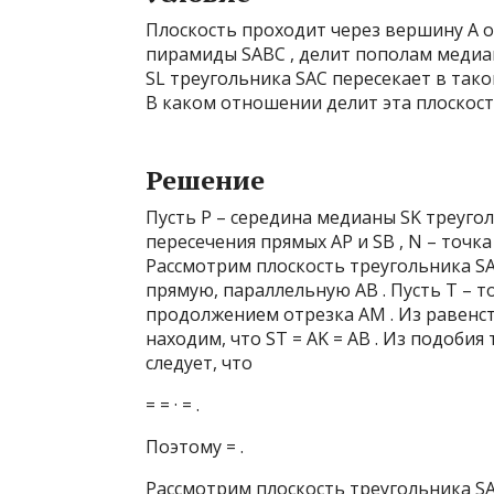
Плоскость проходит через вершину A 
пирамиды SABC , делит пополам медиан
SL треугольника SAC пересекает в такой 
В каком отношении делит эта плоскос
Решение
Пусть P – середина медианы SK треугол
пересечения прямых AP и SB , N – точка
Рассмотрим плоскость треугольника SAB
прямую, параллельную AB . Пусть T – т
продолжением отрезка AM . Из равенст
находим, что ST = AK = AB . Из подоби
следует, что
= = · = .
Поэтому = .
Рассмотрим плоскость треугольника SAC