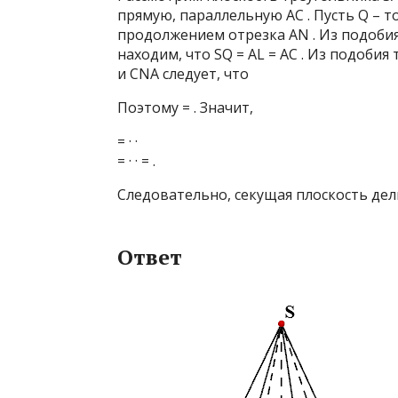
прямую, параллельную AC . Пусть Q – т
продолжением отрезка AN . Из подоби
находим, что SQ = AL = AC . Из подоби
и CNA следует, что
Поэтому = . Значит,
= · ·
= · · = .
Следовательно, секущая плоскость дел
Ответ