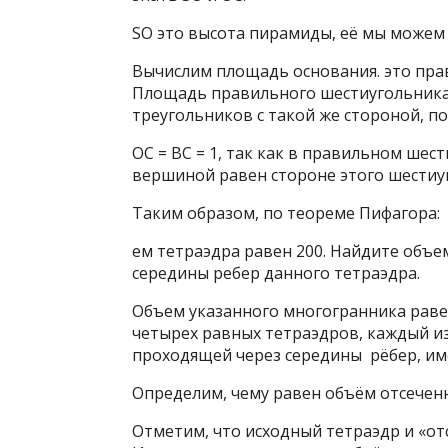
SO это высота пирамиды, её мы можем
Вычислим площадь основания. это пра
Площадь правильного шестиугольника
треугольников с такой же стороной, под
ОС = ВС = 1, так как в правильном ше
вершиной равен стороне этого шестиу
Таким образом, по теореме Пифагора:
ем тетраэдра равен 200. Найдите объ
середины ребер данного тетраэдра.
Объем указанного многогранника раве
четырех равных тетраэдров, каждый из
проходящей через середины рёбер, и
Определим, чему равен объём отсеченн
Отметим, что исходный тетраэдр и «о