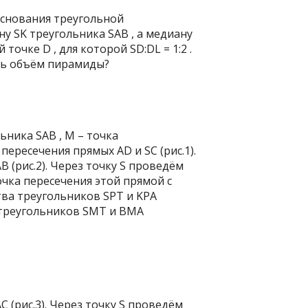
основания треугольной
у SK треугольника SAB , а медиану
точке D , для которой SD:DL = 1:2 .
ть объём пирамиды?
ьника SAB , M – точка
 пересечения прямых AD и SC (рис.1).
 (рис.2). Через точку S проведём
очка пересечения этой прямой с
ва треугольников SPT и KPA
я треугольников SMT и BMA
 (рис.3). Через точку S проведём