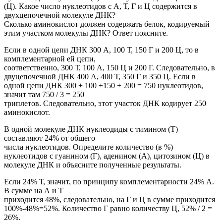
(Ц). Какое число нуклеотидов с А, Т, Г и Ц содержится в
двухцепочечной молекуле ДНК?
Сколько аминокислот должен содержать белок, кодируемый
этим участком молекулы ДНК? Ответ поясните.
Если в одной цепи ДНК 300 А, 100 Т, 150 Г и 200 Ц, то в
комплементарной ей цепи,
соответственно, 300 Т, 100 А, 150 Ц и 200 Г. Следовательно, в
двуцепочечной ДНК 400 А, 400 Т, 350 Г и 350 Ц. Если в
одной цепи ДНК 300 + 100 +150 + 200 = 750 нуклеотидов,
значит там 750 / 3 = 250
триплетов. Следовательно, этот участок ДНК кодирует 250
аминокислот.
В одной молекуле ДНК нуклеодиды с тимином (Т)
составляют 24% от общего
числа нуклеотидов. Определите количество (в %)
нуклеотидов с гуанином (Г), аденином (А), цитозином (Ц) в
молекуле ДНК и объясните полученные результаты.
Если 24% Т, значит, по принципу комплементарности 24% А.
В сумме на А и Т
приходится 48%, следовательно, на Г и Ц в сумме приходится
100%-48%=52%. Количество Г равно количеству Ц, 52% / 2 =
26%.