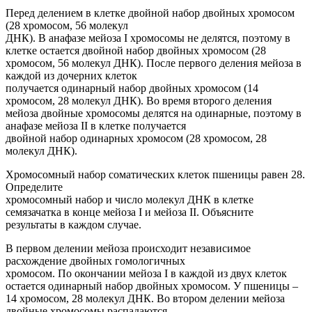
Перед делением в клетке двойной набор двойных хромосом
(28 хромосом, 56 молекул
ДНК). В анафазе мейоза I хромосомы не делятся, поэтому в
клетке остается двойной набор двойных хромосом (28
хромосом, 56 молекул ДНК). После первого деления мейоза в
каждой из дочерних клеток
получается одинарный набор двойных хромосом (14
хромосом, 28 молекул ДНК). Во время второго деления
мейоза двойные хромосомы делятся на одинарные, поэтому в
анафазе мейоза II в клетке получается
двойной набор одинарных хромосом (28 хромосом, 28
молекул ДНК).
Хромосомный набор соматических клеток пшеницы равен 28.
Определите
хромосомный набор и число молекул ДНК в клетке
семязачатка в конце мейоза I и мейоза II. Объясните
результаты в каждом случае.
В первом делении мейоза происходит независимое
расхождение двойных гомологичных
хромосом. По окончании мейоза I в каждой из двух клеток
остается одинарный набор двойных хромосом. У пшеницы –
14 хромосом, 28 молекул ДНК. Во втором делении мейоза
двойные хромосомы распадаются