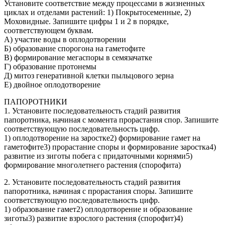
Установите соответствие между процессами в жизненных
циклах и отделами растений: 1) Покрытосеменные, 2)
Моховидные. Запишите цифры 1 и 2 в порядке,
соответствующем буквам.
А) участие воды в оплодотворении
Б) образование спорогона на гаметофите
В) формирование мегаспоры в семязачатке
Г) образование протонемы
Д) митоз генеративной клетки пыльцового зерна
Е) двойное оплодотворение
ПАПОРОТНИКИ
1. Установите последовательность стадий развития
папоротника, начиная с момента прорастания спор. Запишите
соответствующую последовательность цифр.
1) оплодотворение на заростке2) формирование гамет на
гаметофите3) прорастание споры и формирование заростка4)
развитие из зиготы побега с придаточными корнями5)
формирование многолетнего растения (спорофита)
2. Установите последовательность стадий развития
папоротника, начиная с прорастания споры. Запишите
соответствующую последовательность цифр.
1) образование гамет2) оплодотворение и образование
зиготы3) развитие взрослого растения (спорофит)4)