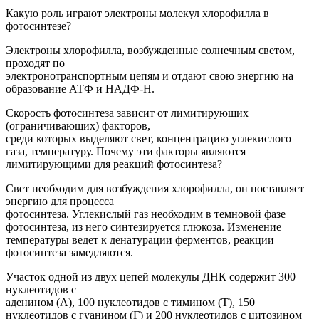
Какую роль играют электроны молекул хлорофилла в
фотосинтезе?
Электроны хлорофилла, возбужденные солнечным светом,
проходят по
электронотранспортным цепям и отдают свою энергию на
образование АТФ и НАДФ-Н.
Скорость фотосинтеза зависит от лимитирующих
(ограничивающих) факторов,
среди которых выделяют свет, концентрацию углекислого
газа, температуру. Почему эти факторы являются
лимитирующими для реакций фотосинтеза?
Свет необходим для возбуждения хлорофилла, он поставляет
энергию для процесса
фотосинтеза. Углекислый газ необходим в темновой фазе
фотосинтеза, из него синтезируется глюкоза. Изменение
температуры ведет к денатурации ферментов, реакции
фотосинтеза замедляются.
Участок одной из двух цепей молекулы ДНК содержит 300
нуклеотидов с
аденином (А), 100 нуклеотидов с тимином (Т), 150
нуклеотидов с гуанином (Г) и 200 нуклеотидов с цитозином