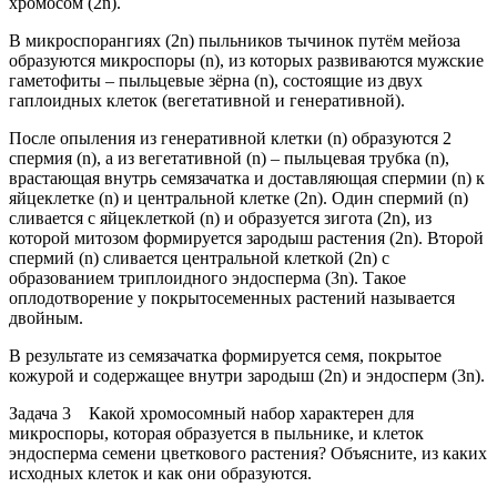
хромосом (2n).
В микроспорангиях (2n) пыльников тычинок путём мейоза
образуются микроспоры (n), из которых развиваются мужские
гаметофиты – пыльцевые зёрна (n), состоящие из двух
гаплоидных клеток (вегетативной и генеративной).
После опыления из генеративной клетки (n) образуются 2
спермия (n), а из вегетативной (n) – пыльцевая трубка (n),
врастающая внутрь семязачатка и доставляющая спермии (n) к
яйцеклетке (n) и центральной клетке (2n). Один спермий (n)
сливается с яйцеклеткой (n) и образуется зигота (2n), из
которой митозом формируется зародыш растения (2n). Второй
спермий (n) сливается центральной клеткой (2n) с
образованием триплоидного эндосперма (3n). Такое
оплодотворение у покрытосеменных растений называется
двойным.
В результате из семязачатка формируется семя, покрытое
кожурой и содержащее внутри зародыш (2n) и эндосперм (3n).
Задача 3 Какой хромосомный набор характерен для
микроспоры, которая образуется в пыльнике, и клеток
эндосперма семени цветкового растения? Объясните, из каких
исходных клеток и как они образуются.