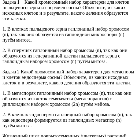
Задача 1 Какой хромосомный набор характерен для клеток
пыльцевого зерна и спермиев сосны? Объясните, из каких
исходных клеток и в результате, какого деления образуются
эти клетки.
1. В клетках пыльцевого зерна гаплоидный набор хромосом
(n), так как оно образуется из гаплоидной микроспоры (n)
путём митоза.
2. В спермиях гаплоидный набор хромосом (n), так как они
образуются из генеративной клетки пыльцевого зерна с
гаплоидным набором хромосом (n) путём митоза.
Задача 2 Какой хромосомный набор характерен для мегаспоры
и клеток эндосперма сосны? Объясните, из каких исходных
клеток и в результате, какого деления образуются эти клетки.
1. В мегаспорах гаплоидный набор хромосом (n), так как они
образуются из клеток семязачатка (мегаспорангия) с
диплоидным набором хромосом (2n) путём мейоза.
2. В клетках эндосперма гаплоидный набор хромосом (n), так
как эндосперм формируется из гаплоидных мегаспор (n)
путём митоза.
Жизненный цикл покрытосеменных (цветковых) растений