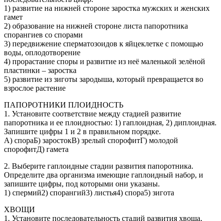
1) развитие на нижней стороне заростка мужских и женских
гамет
2) образование на нижней стороне листа папоротника
спорангиев со спорами
3) передвижение сперматозоидов к яйцеклетке с помощью
воды, оплодотворение
4) прорастание споры и развитие из неё маленькой зелёной
пластинки – заростка
5) развитие из зиготы зародыша, который превращается во
взрослое растение
ПАПОРОТНИКИ ПЛОИДНОСТЬ
1. Установите соответствие между стадией развитие
папоротника и ее плоидностью: 1) гаплоидная, 2) диплоидная.
Запишите цифры 1 и 2 в правильном порядке.
А) спораБ) заростокВ) зрелый спорофитГ) молодой
спорофитД) гамета
2. Выберите гаплоидные стадии развития папоротника.
Определите два организма имеющие гаплоидный набор, и
запишите цифры, под которыми они указаны.
1) спермий2) спорангий3) листья4) спора5) зигота
ХВОЩИ
1. Установите последовательность стадий развития хвоща,