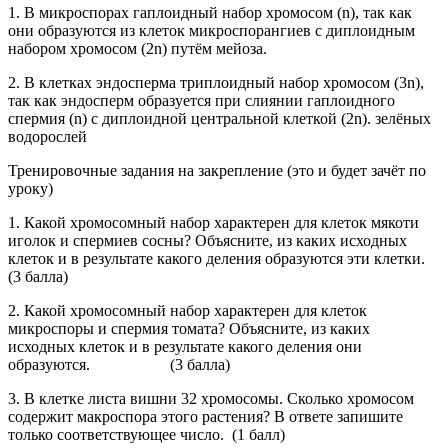
1. В микроспорах гаплоидный набор хромосом (n), так как
они образуются из клеток микроспорангиев с диплоидным
набором хромосом (2n) путём мейоза.
2. В клетках эндосперма триплоидный набор хромосом (3n),
так как эндосперм образуется при слиянии гаплоидного
спермия (n) с диплоидной центральной клеткой (2n). зелёных
водорослей
Тренировочные задания на закрепление (это и будет зачёт по
уроку)
1. Какой хромосомный набор характерен для клеток мякоти
иголок и спермиев сосны? Объясните, из каких исходных
клеток и в результате какого деления образуются эти клетки.
(3 балла)
2. Какой хромосомный набор характерен для клеток
микроспоры и спермия томата? Объясните, из каких
исходных клеток и в результате какого деления они
образуются. (3 балла)
3. В клетке листа вишни 32 хромосомы. Сколько хромосом
содержит макроспора этого растения? В ответе запишите
только соответствующее число. (1 балл)