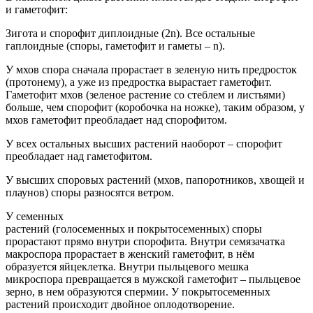
и гаметофит:
Зигота и спорофит диплоидные (2n). Все остальные
гаплоидные (споры, гаметофит и гаметы – n).
У мхов спора сначала прорастает в зеленую нить предросток
(протонему), а уже из предростка вырастает гаметофит.
Гаметофит мхов (зеленое растение со стеблем и листьями)
больше, чем спорофит (коробочка на ножке), таким образом, у
мхов гаметофит преобладает над спорофитом.
У всех остальных высших растений наоборот – спорофит
преобладает над гаметофитом.
У высших споровых растений (мхов, папоротников, хвощей и
плаунов) споры разносятся ветром.
У семенных
растений (голосеменных и покрытосеменных) споры
прорастают прямо внутри спорофита. Внутри семязачатка
макроспора прорастает в женский гаметофит, в нём
образуется яйцеклетка. Внутри пыльцевого мешка
микроспора превращается в мужской гаметофит – пыльцевое
зерно, в нем образуются спермии. У покрытосеменных
растений происходит двойное оплодотворение.