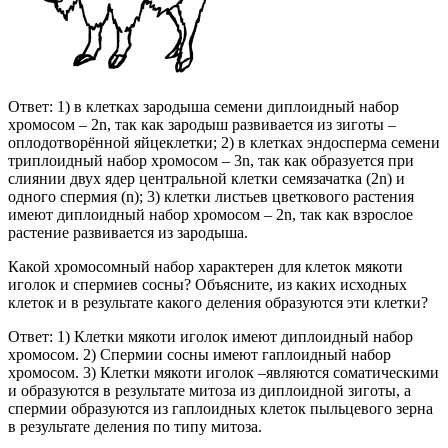
Ответ: 1) в клетках зародыша семени диплоидный набор
хромосом – 2n, так как зародыш развивается из зиготы –
оплодотворённой яйцеклетки; 2) в клетках эндосперма семени
триплоидный набор хромосом – 3n, так как образуется при
слиянии двух ядер центральной клетки семязачатка (2n) и
одного спермия (n); 3) клетки листьев цветкового растения
имеют диплоидный набор хромосом – 2n, так как взрослое
растение развивается из зародыша.
Какой хромосомный набор характерен для клеток мякоти
иголок и спермиев сосны? Объясните, из каких исходных
клеток и в результате какого деления образуются эти клетки?
Ответ: 1) Клетки мякоти иголок имеют диплоидный набор
хромосом. 2) Спермии сосны имеют гаплоидный набор
хромосом. 3) Клетки мякоти иголок –являются соматическими
и образуются в результате митоза из диплоидной зиготы, а
спермии образуются из гаплоидных клеток пыльцевого зерна
в результате деления по типу митоза.