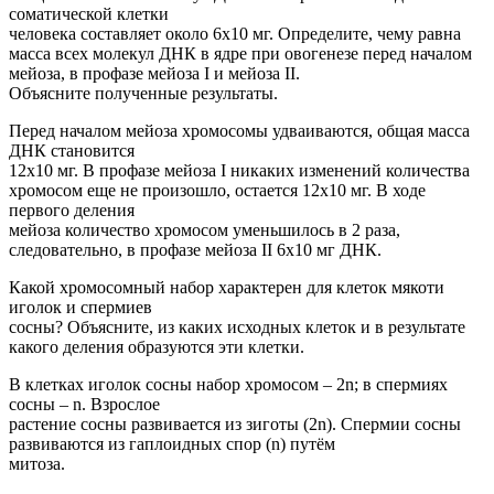
соматической клетки
человека составляет около 6х10 мг. Определите, чему равна
масса всех молекул ДНК в ядре при овогенезе перед началом
мейоза, в профазе мейоза I и мейоза II.
Объясните полученные результаты.
Перед началом мейоза хромосомы удваиваются, общая масса
ДНК становится
12х10 мг. В профазе мейоза I никаких изменений количества
хромосом еще не произошло, остается 12х10 мг. В ходе
первого деления
мейоза количество хромосом уменьшилось в 2 раза,
следовательно, в профазе мейоза II 6х10 мг ДНК.
Какой хромосомный набор характерен для клеток мякоти
иголок и спермиев
сосны? Объясните, из каких исходных клеток и в результате
какого деления образуются эти клетки.
В клетках иголок сосны набор хромосом – 2n; в спермиях
сосны – n. Взрослое
растение сосны развивается из зиготы (2n). Спермии сосны
развиваются из гаплоидных спор (n) путём
митоза.