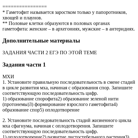
================
* Гаметофит называется заростком только у папоротников,
хвощей и плаунов.
** Половые клетки образуются в половых органах
гаметофита: женские – в архегониях, мужские – в антеридиях.
Дополнительные материалы
ЗАДАНИЯ ЧАСТИ 2 ЕГЭ ПО ЭТОЙ ТЕМЕ
Задания части 1
МХИ
1. Установите правильную последовательность в смене стадий
в цикле развития мха, начиная с образования спор. Запишите
соответствующую последовательность цифр.
1) образование спорофита2) образование зеленой нити
(протонемы)3) формирование взрослого гаметофита4)
образование спор5) оплодотворение
2. Установите последовательность стадий жизненного цикла
мха сфагнума, начиная с оплодотворения. Запишите
соответствующую последовательность цифр.
1) оплодотворение2) развитие листостебельного растения3)