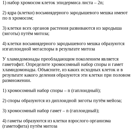
1) набор хромосом клеток эпидермиса листа – 2n;
2) ядра (клетки) восьмиядерного зародышевого мешка имеют
по n хромосом;
3) клетки всех органов растения развиваются из зародыша
(зиготы) путём митоза;
4) клетки восьмиядерного зародышевого мешка образуются
изгаплоидной мегаспоры в результате митоза
У хламидомонады преобладающим поколением является
гаметофит. Определите хромосомный набор споры и гамет
хламидомонады. Объясните, из каких исходных клеток и в
результате какого деления образуются эти клетки при половом
размножении.
1) хромосомный набор споры – n (гаплоидный);
2) споры образуются из диплоидной зиготы путём мейоза;
3) хромосомный набор гамет – n (гаплоидный);
4) гаметы образуются из клетки взрослого организма
(гаметофита) путём митоза