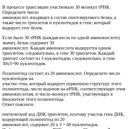
В процессе трансляции участвовало 30 молекул тРНК.
Определите число
аминокислот, входящих в состав синтезируемого белка, а
также число триплетов и нуклеотидов в гене, который
кодирует этот белок.
Если было 30 тРНК (каждая несла по одной аминокислоте)
значит, белок содержит 30
аминокислот. Каждая аминокислота кодируется одним
триплетом, следовательно, в гене 30 триплетов. Каждый
триплет состоит из 3 нуклеотидов, следовательно, в гене
30х3=90 нуклеотидов.
Полипептид состоит из 20 аминокислот. Определите число
нуклеотидов на
участке гена, который кодирует первичную структуру этого
полипептида, число кодонов на иРНК, соответствующее этим
аминокислотам, и число молекул тРНК, участвующих в
биосинтезе этого полипептида.
Ответ поясните.
енетический код ДНК триплетен, поэтому участок гена ДНК,
кодирующий полипептид из 20
аминокислот, содержит 20 х 3 = 60 нуклеотидов.