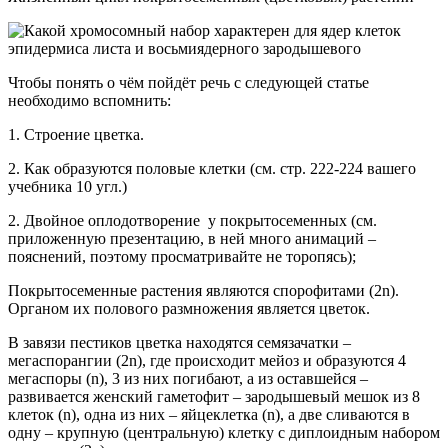
Чтобы понять о чём пойдёт речь с следующей статье
необходимо вспомнить:
1. Строение цветка.
2. Как образуются половые клетки (см. стр. 222-224 вашего
учебника 10 угл.)
2. Двойное оплодотворение у покрытосеменных (см.
приложенную презентацию, в ней много анимаций –
пояснений, поэтому просматривайте не торопясь);
Покрытосеменные растения являются спорофитами (2n).
Органом их полового размножения является цветок.
В завязи пестиков цветка находятся семязачатки –
мегаспорангии (2n), где происходит мейоз и образуются 4
мегаспоры (n), 3 из них погибают, а из оставшейся –
развивается женский гаметофит – зародышевый мешок из 8
клеток (n), одна из них – яйцеклетка (n), а две сливаются в
одну – крупную (центральную) клетку с диплоидным набором