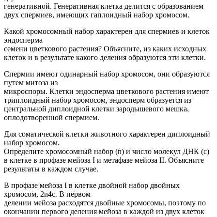
генеративной. Генеративная клетка делится с образованием
двух спермиев, имеющих гаплоидный набор хромосом.
Какой хромосомный набор характерен для спермиев и клеток
эндосперма
семени цветкового растения? Объясните, из каких исходных
клеток и в результате какого деления образуются эти клетки.
Спермии имеют одинарный набор хромосом, они образуются
путем митоза из
микроспоры. Клетки эндосперма цветкового растения имеют
триплоидный набор хромосом, эндосперм образуется из
центральной диплоидной клетки зародышевого мешка,
оплодотворенной спермием.
Для соматической клетки животного характерен диплоидный
набор хромосом.
Определите хромосомный набор (n) и число молекул ДНК (c)
в клетке в профазе мейоза I и метафазе мейоза II. Объясните
результаты в каждом случае.
В профазе мейоза I в клетке двойной набор двойных
хромосом, 2n4c. В первом
делении мейоза расходятся двойные хромосомы, поэтому по
окончании первого деления мейоза в каждой из двух клеток