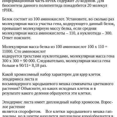
Информационная часть иРНК содержит 20 кодонов. Для
биосинтеза данного полипептида понадобится 20 молекул
тРНК.
Белок состоит из 100 аминокислот. Установите, во сколько раз
молекулярная масса участка гена, кодирующего данный белок,
превышает молекулярную массу белка, если средняя
молекулярная масса аминокислоты – 110, а нуклеотида – 300.
Ответ поясните.
Молекулярная масса белка из 100 аминокислот 100 х 110 =
11000. Сто аминокислот
кодируется трехстами нуклеотидами, молекулярная масса гена
300 х 300 = 90 000. Следовательно, молекулярная масса гена
больше в 90/11= 8,18 раз.
Какой хромосомный набор характерен для ядер клеток
эпидермиса листа и
восьмиядерного зародышевого мешка семязачатка цветкового
растения? Объясните, из каких исходных клеток и в
результате какого деления образуются эти клетки.
Эпи­дер­мис листа имеет ди­пло­ид­ный набор хро­мо­сом. Взрос­
лое рас­те­ние
яв­ля­ет­ся спо­ро­фи­том. Все клет­ки за­ро­ды­ше­во­го мешка га­п­
ло­ид­ны, но в цен­тре на­хо­дит­ся ди­пло­ид­ное ядро(об­ра­зу­ет­ся в