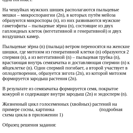
На чешуйках мужских шишек располагаются пыльцевые
мешки – микроспорангии (2n), в которых путём мейоза
образуются микроспоры (n), из них развиваются мужские
гаметофиты – пыльцевые зёрна (n), состоящие из двух
гаплоидных клеток (вегетативной и генеративной) и двух
воздушных камер.
Пыльцевые зёрна (n) (пыльца) ветром переносятся на женские
шишки, где митозом из генеративной клетки (n) образуются 2
спермия (n), а из вегетативной (n) – пыльцевая трубка (n),
врастающая внутрь семязачатка и доставляющая спермии (n) к
яйцеклетке (n). Один спермий погибает, а второй участвует в
оплодотворении, образуется зигота (2n), из которой митозом
формируется зародыш растения (2n).
В результате из семязачатка формируется семя, покрытое
кожурой и содержащее внутри зародыш (2n) и эндосперм (n).
Жизненный цикл голосеменных (хвойных) растений на
примере сосны, картинка (подробная
схема цикла в приложении 1)
Образец решения задания: