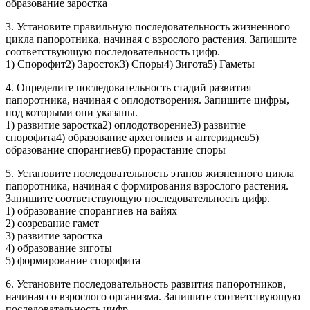
образование заростка
3. Установите правильную последовательность жизненного
цикла папоротника, начиная с взрослого растения. Запишите
соответствующую последовательность цифр.
1) Спорофит2) Заросток3) Споры4) Зигота5) Гаметы
4. Определите последовательность стадий развития
папоротника, начиная с оплодотворения. Запишите цифры,
под которыми они указаны.
1) развитие заростка2) оплодотворение3) развитие
спорофита4) образование архегониев и антеридиев5)
образование спорангиев6) прорастание споры
5. Установите последовательность этапов жизненного цикла
папоротника, начиная с формирования взрослого растения.
Запишите соответствующую последовательность цифр.
1) образование спорангиев на вайях
2) созревание гамет
3) развитие заростка
4) образование зиготы
5) формирование спорофита
6. Установите последовательность развития папоротников,
начиная со взрослого организма. Запишите соответствующую
последовательность цифр.