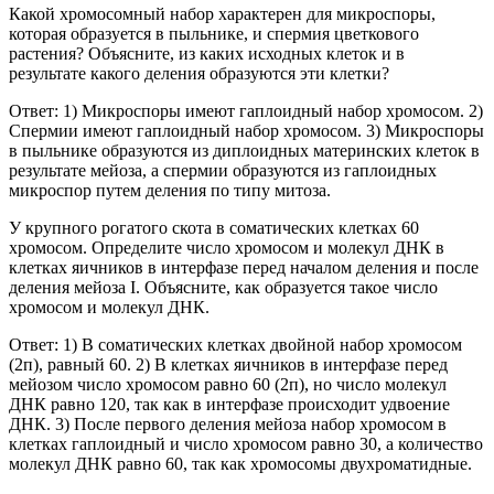
Какой хромосомный набор характерен для микроспоры,
которая образуется в пыльнике, и спермия цветкового
растения? Объясните, из каких исходных клеток и в
результате какого деления образуются эти клетки?
Ответ: 1) Микроспоры имеют гаплоидный набор хромосом. 2)
Спермии имеют гаплоидный набор хромосом. 3) Микроспоры
в пыльнике образуются из диплоидных материнских клеток в
результате мейоза, а спермии образуются из гаплоидных
микроспор путем деления по типу митоза.
У крупного рогатого скота в соматических клетках 60
хромосом. Определите число хромосом и молекул ДНК в
клетках яичников в интерфазе перед началом деления и после
деления мейоза I. Объясните, как образуется такое число
хромосом и молекул ДНК.
Ответ: 1) В соматических клетках двойной набор хромосом
(2п), равный 60. 2) В клетках яичников в интерфазе перед
мейозом число хромосом равно 60 (2п), но число молекул
ДНК равно 120, так как в интерфазе происходит удвоение
ДНК. 3) После первого деления мейоза набор хромосом в
клетках гаплоидный и число хромосом равно 30, а количество
молекул ДНК равно 60, так как хромосомы двухроматидные.