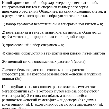
Какой хромосомный набор характерен для вегетативной,
генеративной клеток и спермиев пыльцевого зерна
цветкового растения? Объясните, из каких исходных клеток и
в результате какого деления образуются эти клетки.
1) набор хромосом вегетативной и генеративной клеток – n;
2) вегетативная и генеративная клетки пыльцы образуются
путём митоза при прорастании гаплоидной споры;
3) хромосомный набор спермиев – n;
4) спермии образуются из генеративной клетки путём митоза
Жизненный цикл голосеменных растений (сосна)
Листостебельное растение голосеменных растений –
спорофит (2n), на котором развиваются женские и мужские
шишки (2n).
На чешуйках женских шишек расположены семязачатки –
мегаспорангии (2n), в которых путём мейоза образуются 4
мегаспоры (n), 3 из них погибают, а из оставшейся –
развивается женский гаметофит – эндосперм (n) с двумя
архегониями (n). В архегониях образуются 2 яйцеклетки (n),
одна погибает.