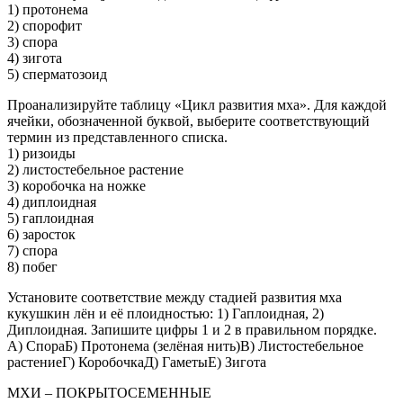
1) протонема
2) спорофит
3) спора
4) зигота
5) сперматозоид
Проанализируйте таблицу «Цикл развития мха». Для каждой
ячейки, обозначенной буквой, выберите соответствующий
термин из представленного списка.
1) ризоиды
2) листостебельное растение
3) коробочка на ножке
4) диплоидная
5) гаплоидная
6) заросток
7) спора
8) побег
Установите соответствие между стадией развития мха
кукушкин лён и её плоидностью: 1) Гаплоидная, 2)
Диплоидная. Запишите цифры 1 и 2 в правильном порядке.
А) СпораБ) Протонема (зелёная нить)В) Листостебельное
растениеГ) КоробочкаД) ГаметыЕ) Зигота
МХИ – ПОКРЫТОСЕМЕННЫЕ