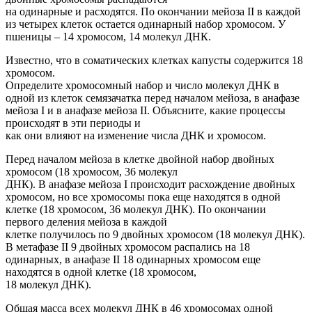
на одинарные и расходятся. По окончании мейоза II в каждой
из четырех клеток остается одинарный набор хромосом. У
пшеницы – 14 хромосом, 14 молекул ДНК.
Известно, что в соматических клетках капусты содержится 18
хромосом.
Определите хромосомный набор и число молекул ДНК в
одной из клеток семязачатка перед началом мейоза, в анафазе
мейоза I и в анафазе мейоза II. Объясните, какие процессы
происходят в эти периоды и
как они влияют на изменение числа ДНК и хромосом.
Перед началом мейоза в клетке двойной набор двойных
хромосом (18 хромосом, 36 молекул
ДНК). В анафазе мейоза I происходит расхождение двойных
хромосом, но все хромосомы пока еще находятся в одной
клетке (18 хромосом, 36 молекул ДНК). По окончании
первого деления мейоза в каждой
клетке получилось по 9 двойных хромосом (18 молекул ДНК).
В метафазе II 9 двойных хромосом распались на 18
одинарных, в анафазе II 18 одинарных хромосом еще
находятся в одной клетке (18 хромосом,
18 молекул ДНК).
Общая масса всех молекул ДНК в 46 хромосомах одной