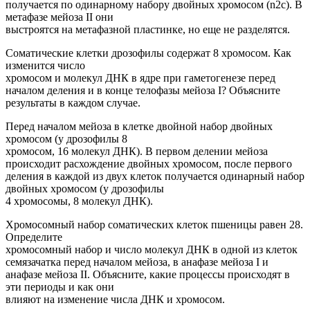
получается по одинарному набору двойных хромосом (n2c). В
метафазе мейоза II они
выстроятся на метафазной пластинке, но еще не разделятся.
Соматические клетки дрозофилы содержат 8 хромосом. Как
изменится число
хромосом и молекул ДНК в ядре при гаметогенезе перед
началом деления и в конце телофазы мейоза I? Объясните
результаты в каждом случае.
Перед началом мейоза в клетке двойной набор двойных
хромосом (у дрозофилы 8
хромосом, 16 молекул ДНК). В первом делении мейоза
происходит расхождение двойных хромосом, после первого
деления в каждой из двух клеток получается одинарный набор
двойных хромосом (у дрозофилы
4 хромосомы, 8 молекул ДНК).
Хромосомный набор соматических клеток пшеницы равен 28.
Определите
хромосомный набор и число молекул ДНК в одной из клеток
семязачатка перед началом мейоза, в анафазе мейоза I и
анафазе мейоза II. Объясните, какие процессы происходят в
эти периоды и как они
влияют на изменение числа ДНК и хромосом.