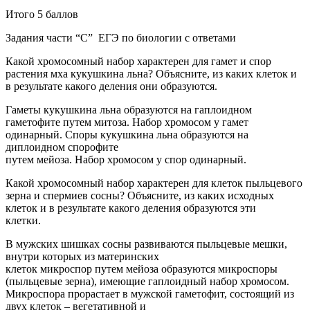
Итого 5 баллов
Задания части “С” ЕГЭ по биологии с ответами
Какой хромосомный набор характерен для гамет и спор
растения мха кукушкина льна? Объясните, из каких клеток и
в результате какого деления они образуются.
Гаметы кукушкина льна образуются на гаплоидном
гаметофите путем митоза. Набор хромосом у гамет
одинарный. Споры кукушкина льна образуются на
диплоидном спорофите
путем мейоза. Набор хромосом у спор одинарный.
Какой хромосомный набор характерен для клеток пыльцевого
зерна и спермиев сосны? Объясните, из каких исходных
клеток и в результате какого деления образуются эти
клетки.
В мужских шишках сосны развиваются пыльцевые мешки,
внутри которых из материнских
клеток микроспор путем мейоза образуются микроспоры
(пыльцевые зерна), имеющие гаплоидный набор хромосом.
Микроспора прорастает в мужской гаметофит, состоящий из
двух клеток – вегетативной и