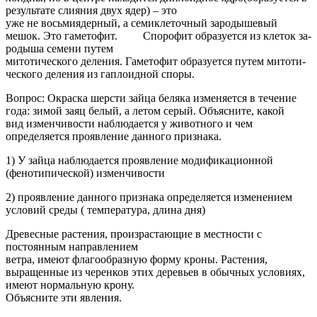
ре­зуль­та­те сли­я­ния двух ядер) – это
уже не вось­ми­ядер­ный, а се­ми­кле­точ­ный за­ро­ды­ше­вый
мешок. Это га­ме­то­фит. Спо­ро­фит об­ра­зу­ет­ся из кле­ток за­
ро­ды­ша се­ме­ни путем
ми­то­ти­че­ско­го де­ле­ния. Га­ме­то­фит об­ра­зу­ет­ся путем ми­то­ти­
че­ско­го де­ле­ния из га­п­ло­ид­ной споры.
Вопрос: Окраска шерсти зайца беляка изменяется в течение
года: зимой заяц белый, а летом серый. Объясните, какой
вид изменчивости наблюдается у животного и чем
определяется проявление данного признака.
1) У зайца наблюдается проявление модификационной
(фенотипической) изменчивости
2) проявление данного признака определяется изменением
условий среды ( температура, длина дня)
Древесные растения, произрастающие в местности с
постоянным направлением
ветра, имеют флагообразную форму кроны. Растения,
выращенные из черенков этих деревьев в обычных условиях,
имеют нормальную крону.
Объясните эти явления.