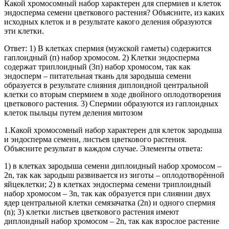
Какой хромосомный набор характерен для спермиев и клеток
эндосперма семени цветкового растения? Объясните, из каких
исходных клеток и в результате какого деления образуются
эти клетки.
Ответ: 1) В клетках спермия (мужской гаметы) содержится
гаплоидный (п) набор хромосом. 2) Клетки эндосперма
содержат триплоидный (3п) набор хромосом, так как
эндосперм – питательная ткань для зародыша семени
образуется в результате слияния диплоидной центральной
клетки со вторым спермием в ходе двойного оплодотворения
цветкового растения. 3) Спермии образуются из гаплоидных
клеток пыльцы путем деления митозом
1.Какой хромосомный набор характерен для клеток зародыша
и эндосперма семени, листьев цветкового растения.
Объясните результат в каждом случае. Элементы ответа:
1) в клетках зародыша семени диплоидный набор хромосом –
2n, так как зародыш развивается из зиготы – оплодотворённой
яйцеклетки; 2) в клетках эндосперма семени триплоидный
набор хромосом – 3n, так как образуется при слиянии двух
ядер центральной клетки семязачатка (2n) и одного спермия
(n); 3) клетки листьев цветкового растения имеют
диплоидный набор хромосом – 2n, так как взрослое растение