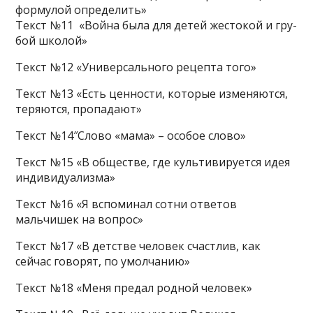
формулой определить»
Текст №11 «Война была для детей же­сто­кой и гру­
бой школой»
Текст №12 «Универсального рецепта того»
Текст №13 «Есть ценности, которые изменяются,
теряются, пропадают»
Текст №14″Слово «мама» – особое слово»
Текст №15 «В об­ще­стве, где куль­ти­ви­ру­ет­ся идея
ин­ди­ви­ду­а­лиз­ма»
Текст №16 «Я вспоминал сотни ответов
мальчишек на вопрос»
Текст №17 «В детстве человек счастлив, как
сейчас говорят, по умолчанию»
Текст №18 «Меня пре­дал родной человек»