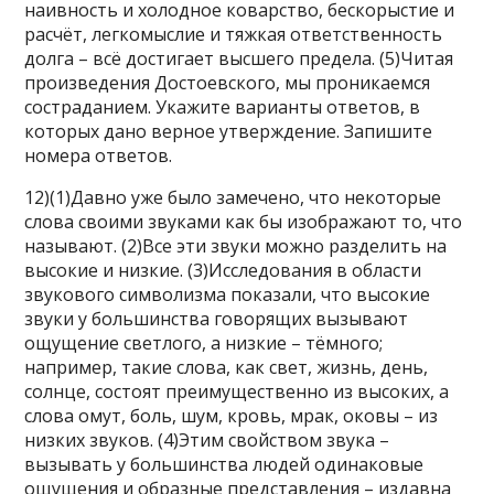
наивность и холодное коварство, бескорыстие и
расчёт, легкомыслие и тяжкая ответственность
долга – всё достигает высшего предела. (5)Читая
произведения Достоевского, мы проникаемся
состраданием. Укажите варианты ответов, в
которых дано верное утверждение. Запишите
номера ответов.
12)(1)Давно уже было замечено, что некоторые
слова своими звуками как бы изображают то, что
называют. (2)Все эти звуки можно разделить на
высокие и низкие. (3)Исследования в области
звукового символизма показали, что высокие
звуки у большинства говорящих вызывают
ощущение светлого, а низкие – тёмного;
например, такие слова, как свет, жизнь, день,
солнце, состоят преимущественно из высоких, а
слова омут, боль, шум, кровь, мрак, оковы – из
низких звуков. (4)Этим свойством звука –
вызывать у большинства людей одинаковые
ощущения и образные представления – издавна