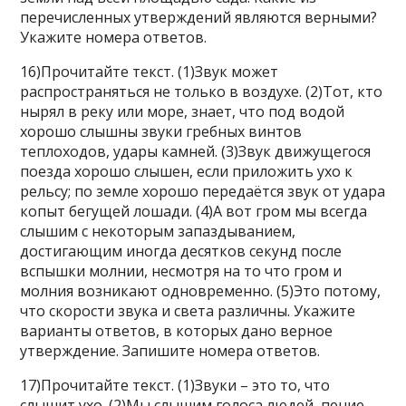
перечисленных утверждений являются верными?
Укажите номера ответов.
16)Прочитайте текст. (1)Звук может
распространяться не только в воздухе. (2)Тот, кто
нырял в реку или море, знает, что под водой
хорошо слышны звуки гребных винтов
теплоходов, удары камней. (3)Звук движущегося
поезда хорошо слышен, если приложить ухо к
рельсу; по земле хорошо передаётся звук от удара
копыт бегущей лошади. (4)А вот гром мы всегда
слышим с некоторым запаздыванием,
достигающим иногда десятков секунд после
вспышки молнии, несмотря на то что гром и
молния возникают одновременно. (5)Это потому,
что скорости звука и света различны. Укажите
варианты ответов, в которых дано верное
утверждение. Запишите номера ответов.
17)Прочитайте текст. (1)Звуки – это то, что
слышит ухо. (2)Мы слышим голоса людей, пение