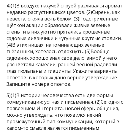
4)(1)В воздухе пахучей струёй разливался аромат
недавно распустившихся цветов. (2)Сирень, как
невеста, стояла вся в белом. (3)Подстриженные
щёткой акации образовали живые зелёные
стены, и в них уютно прятались крошечные
садовые диванчики и чугунные круглые столики.
(4)В этих нишах, напоминающих зелёные
гнёздышки, хотелось отдохнуть. (5)Вообще
садовник хорошо знал своё дело: зимой у него
расцветали камелии, ранней весной радовали
глаз тюльпаны и гиацинты. Укажите варианты
ответов, в которых дано верное утверждение.
Запишите номера ответов.
5)(1)В истории человечества есть две формы
коммуникации: устная и письменная. (2)Сегодня с
появлением Интернета, новой сферы общения,
можно утверждать, что появился некий
промежуточный тип коммуникации, который в
каком-то смысле является письменным