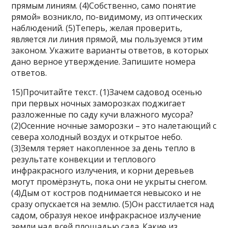
прямым линиям. (4)Собственно, само понятие
рямой» возникло, по-видимому, из оптических
наблюдений. (5)Теперь, желая проверить,
является ли линия прямой, мы пользуемся этим
законом. Укажите варианты ответов, в которых
дано верное утверждение. Запишите номера
ответов.
15)Прочитайте текст. (1)Зачем садовод осенью
при первых ночных заморозках поджигает
разложенные по саду кучи влажного мусора?
(2)Осенние ночные заморозки – это налетающий с
севера холодный воздух и открытое небо.
(3)Земля теряет накопленное за день тепло в
результате конвекции и теплового
инфракрасного излучения, и корни деревьев
могут промёрзнуть, пока они не укрыты снегом.
(4)Дым от костров поднимается невысоко и не
сразу опускается на землю. (5)Он расстилается над
садом, образуя некое инфракрасное излучение
земли над всей площадью сада. Какие из