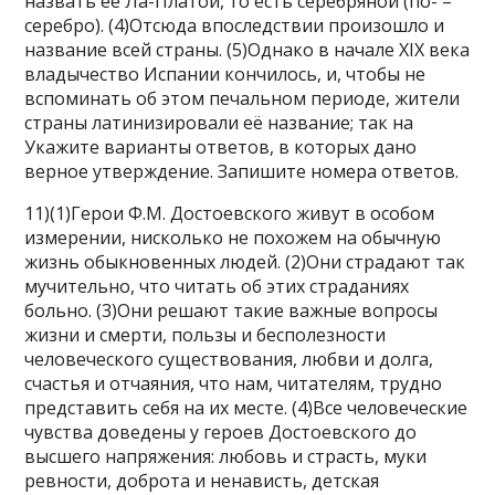
назвать её Ла-Платой, то есть серебряной (по- –
серебро). (4)Отсюда впоследствии произошло и
название всей страны. (5)Однако в начале XIX века
владычество Испании кончилось, и, чтобы не
вспоминать об этом печальном периоде, жители
страны латинизировали её название; так на
Укажите варианты ответов, в которых дано
верное утверждение. Запишите номера ответов.
11)(1)Герои Ф.М. Достоевского живут в особом
измерении, нисколько не похожем на обычную
жизнь обыкновенных людей. (2)Они страдают так
мучительно, что читать об этих страданиях
больно. (3)Они решают такие важные вопросы
жизни и смерти, пользы и бесполезности
человеческого существования, любви и долга,
счастья и отчаяния, что нам, читателям, трудно
представить себя на их месте. (4)Все человеческие
чувства доведены у героев Достоевского до
высшего напряжения: любовь и страсть, муки
ревности, доброта и ненависть, детская