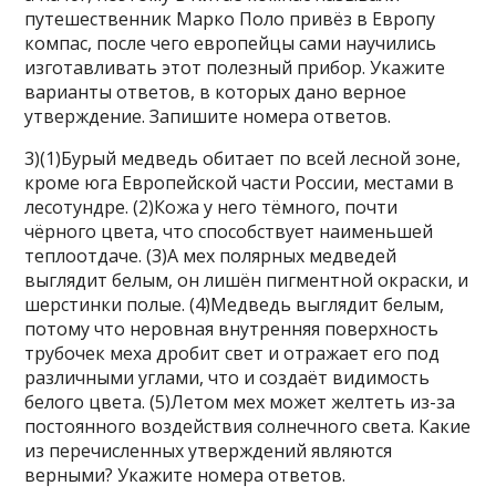
путешественник Марко Поло привёз в Европу
компас, после чего европейцы сами научились
изготавливать этот полезный прибор. Укажите
варианты ответов, в которых дано верное
утверждение. Запишите номера ответов.
3)(1)Бурый медведь обитает по всей лесной зоне,
кроме юга Европейской части России, местами в
лесотундре. (2)Кожа у него тёмного, почти
чёрного цвета, что способствует наименьшей
теплоотдаче. (3)А мех полярных медведей
выглядит белым, он лишён пигментной окраски, и
шерстинки полые. (4)Медведь выглядит белым,
потому что неровная внутренняя поверхность
трубочек меха дробит свет и отражает его под
различными углами, что и создаёт видимость
белого цвета. (5)Летом мех может желтеть из-за
постоянного воздействия солнечного света. Какие
из перечисленных утверждений являются
верными? Укажите номера ответов.