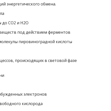
дий энергетического обмена.
пла
ы до СО2 и Н2О
 веществ под действием ферментов
 молекулы пировиноградной кислоты
цессов, происходящих в световой фазе
ни
озбужденных электронов
свободного кислорода