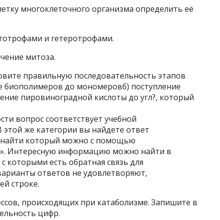
етку многоклеточного организма определить её
втотрофами и гетеротрофами.
ачение митоза.
ановите правильную последовательность этапов
е биополимеров до мономеровб) поступление
ление пировиноградной кислоты до угл?, который
сти вопрос соответствует учебной
 В этой же категории вы найдете ответ
е, найти который можно с помощью
к». Интересную информацию можно найти в
с которыми есть обратная связь для
варианты ответов не удовлетворяют,
ей строке.
ссов, происходящих при катаболизме. Запишите в
ельность цифр.