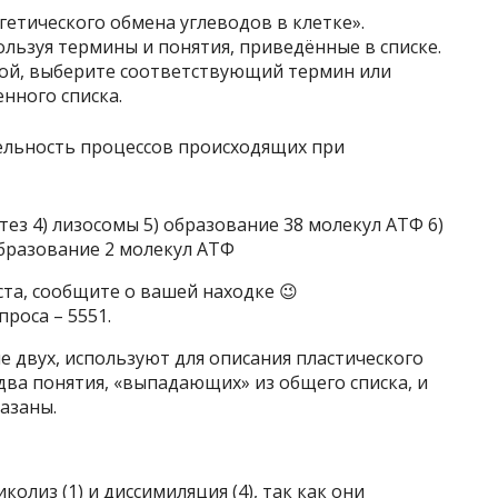
етического обмена углеводов в клетке».
ользуя термины и понятия, приведённые в списке.
вой, выберите соответствующий термин или
нного списка.
тез 4) лизосомы 5) образование 38 молекул АТФ 6)
образование 2 молекул АТФ
ста, сообщите о вашей находке 😉
роса – 5551.
е двух, используют для описания пластического
два понятия, «выпадающих» из общего списка, и
азаны.
лиз (1) и диссимиляция (4), так как они