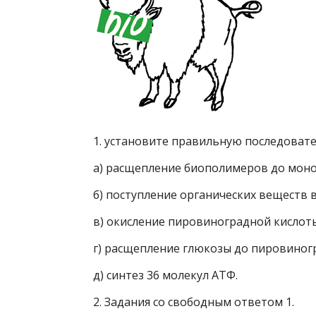
1. установите правильную последоват
а) расщепление биополимеров до мон
б) поступление органических веществ в
в) окисление пировиноградной кислоты
г) расщепление глюкозы до пировиног
д) синтез 36 молекул АТФ.
2. Задания со свободным ответом 1.