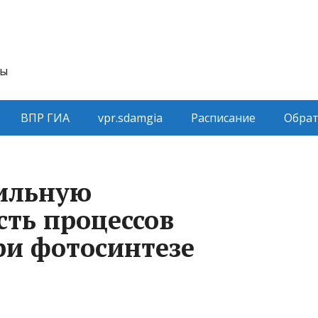
ты
ВПР ГИА
vpr.sdamgia
Расписание
Обрат
вильную
сть процессов
ри фотосинтезе