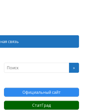
ная связь
Официальный сайт
СтатГрад