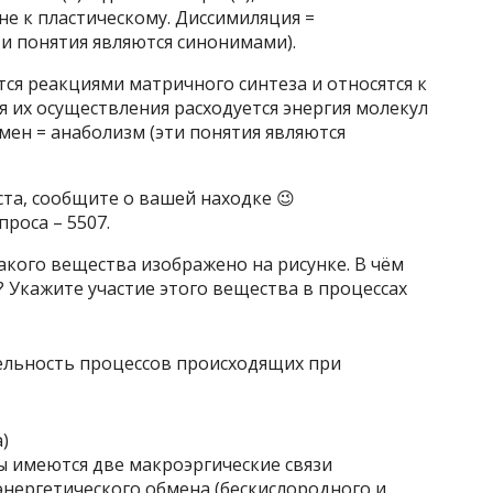
 не к пластическому. Диссимиляция =
ти понятия являются синонимами).
ются реакциями матричного синтеза и относятся к
я их осуществления расходуется энергия молекул
бмен = анаболизм (эти понятия являются
ста, сообщите о вашей находке 😉
роса – 5507.
акого вещества изображено на рисунке. В чём
? Укажите участие этого вещества в процессах
)
ы имеются две макроэргические связи
 энергетического обмена (бескислородного и