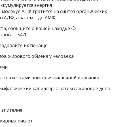
аккумулируется энергия
я молекул АТФ тратится на синтез органических
о АДФ, а затем – до АМФ
ста, сообщите о вашей находке 😉
роса – 5470.
создавайте их почаще
пов жирового обмена у человека.
елчи
слот клетками эпителия кишечной ворсинки
лимфатический капилляр, а затем в жировое депо
х эпителия
 жирных кислот