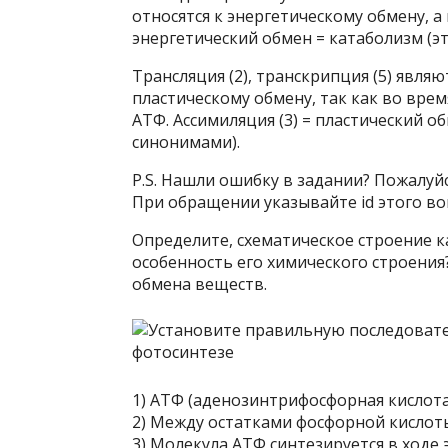
относятся к энергетическому обмену, а
энергетический обмен = катаболизм (э
Трансляция (2), транскрипция (5) явля
пластическому обмену, так как во врем
АТФ. Ассимиляция (3) = пластический о
синонимами).
P.S. Нашли ошибку в задании? Пожалуй
При обращении указывайте id этого воп
Определите, схематическое строение к
особенность его химического строения
обмена веществ.
1) АТФ (аденозинтрифосфорная кислота
2) Между остатками фосфорной кислот
3) Молекула АТФ синтезируется в ходе