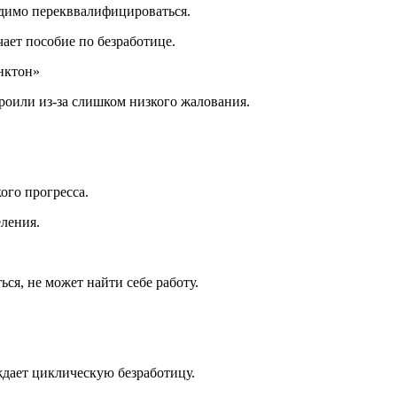
ходимо перекввалифицироваться.
чает пособие по безработице.
анктон»
роили из-за слишком низкого жалования.
ого прогресса.
еления.
ся, не может найти себе работу.
ждает циклическую безработицу.