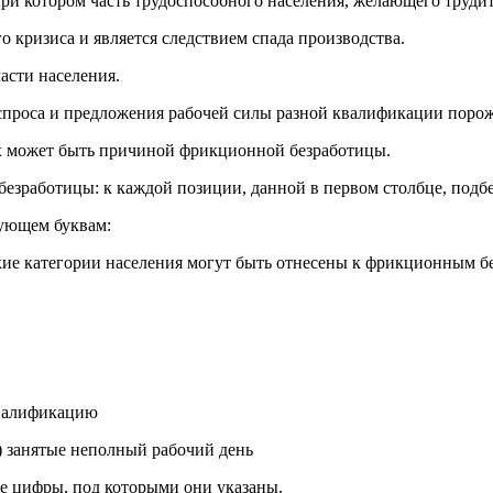
 при ко­то­ром часть тру­до­спо­соб­но­го на­се­ле­ния, же­ла­ю­ще­го тру­
­го кри­зи­са и яв­ля­ет­ся след­стви­ем спада про­из­вод­ства.
асти на­се­ле­ния.
про­са и пред­ло­же­ния ра­бо­чей силы раз­ной ква­ли­фи­ка­ции по­рож­д
х может быть при­чи­ной фрик­ци­он­ной без­ра­бо­ти­цы.
и безработицы: к каж­дой по­зи­ции, дан­ной в пер­вом столб­це, под­бе­
ву­ю­щем бук­вам:
акие ка­те­го­рии на­се­ле­ния могут быть от­не­се­ны к фрик­ци­он­ным 
а­ли­фи­ка­цию
) за­ня­тые не­пол­ный ра­бо­чий день
те цифры, под которыми они указаны.