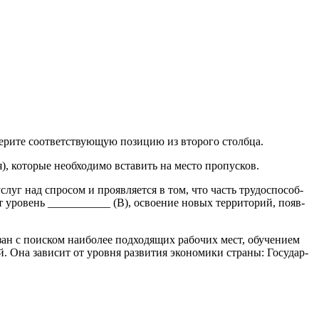
берите соответствующую позицию из второ­го столбца.
ия), ко­то­рые не­об­хо­ди­мо вста­вить на место про­пус­ков.
слуг над спро­сом и про­яв­ля­ет­ся в том, что часть тру­до­спо­соб­
а­ют уро­вень ___________ (В), осво­е­ние новых тер­ри­то­рий, по­яв­
ан с по­ис­ком наи­бо­лее под­хо­дя­щих ра­бо­чих мест, обу­че­ни­ем
й. Она за­ви­сит от уров­ня раз­ви­тия эко­но­ми­ки стра­ны: Го­су­дар­