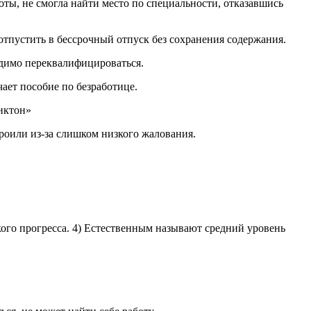
бо­ты, не смог­ла найти место по спе­ци­аль­но­сти, от­ка­зав­шись
от­пу­стить в бес­сроч­ный от­пуск без со­хра­не­ния со­дер­жа­ния.
­мо пе­ре­кв­а­ли­фи­ци­ро­вать­ся.
ет по­со­бие по без­ра­бо­ти­це.
нк­тон»
­и­ли из-за слиш­ком низ­ко­го жа­ло­ва­ния.
­ско­го про­грес­са. 4) Есте­ствен­ным на­зы­ва­ют сред­ний уро­вень