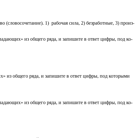
 (сло­во­со­че­та­ние). 1) ра­бо­чая сила, 2) без­ра­бот­ные, 3) про­из­
ы­па­да­ю­щих» из об­ще­го ряда, и за­пи­ши­те в ответ цифры, под ко­
их» из об­ще­го ряда, и за­пи­ши­те в ответ цифры, под ко­то­ры­ми
­па­да­ю­щих» из об­ще­го ряда, и за­пи­ши­те в ответ цифры, под ко­