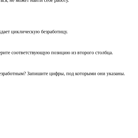
дить­ся, не может найти себе ра­бо­ту.
а­ет цик­ли­че­скую без­ра­бо­ти­цу.
ри­те со­от­вет­ству­ю­щую по­зи­цию из вто­ро­го столб­ца.
без­ра­бот­ным? За­пи­ши­те цифры, под ко­то­ры­ми они ука­за­ны.