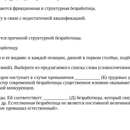
аются фрикционная и структурная безрабо­тица.
у в связи с недостаточной квалификаци­ей.
яется причиной структурной безработицы.
работицу.
ы и ее видами: к каждой позиции, данной в первом столбце, под
а­ний). Вы­бе­ри­те из пред­ла­га­е­мо­го спис­ка слова (сло­во­со­че­та­н
то­рое на­сту­па­ет в слу­чае пре­вы­ше­ния ___________ (Б) тру­до­вых у
к­тер со­вре­мен­ной без­ра­бо­ти­цы су­ще­ствен­ное вли­я­ние ока­зы­в
кой кон­ку­рен­ции.
и­цы. Ей со­от­вет­ству­ет ___________ (Д) без­ра­ботицы, ко­то­рый свя­з
. Есте­ствен­ная без­ра­бо­ти­ца не яв­ля­ет­ся по­сто­ян­ной ве­ли­чи­но
ы не пре­вы­шал есте­ствен­ный».