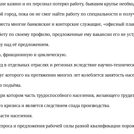
дские казино и их персонал потерял работу, бывшим крупье необ
й город, пока он не смог найти работу по специальности и полу
е места многие банковские и конторские служащие, «офисный пл
оту по своему профилю, предложенные ему вакансии его не уст
лу над её предложением.
ю, фрикционную и циклическую.
уд в отдельных отраслях и регионах вследствие научно-техническ
г которого на протяжении многих лет колеблется занятость нас
о подъёма.
ри котором часть трудоспособного населения, желающего трудить
о кризиса и является следствием спада производства.
асти населения.
е спроса и предложения рабочей силы разной квалификации поро