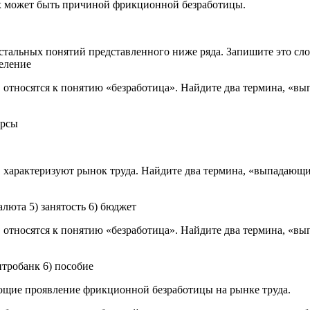
х может быть причиной фрикционной безработицы.
осталь­ных по­ня­тий пред­став­лен­но­го ниже ряда. За­пи­ши­те это слово
е­ле­ние
от­но­сят­ся к по­ня­тию «без­ра­бо­ти­ца». Най­ди­те два тер­ми­на, «в
ур­сы
ха­рак­те­ри­зу­ют рынок труда. Най­ди­те два тер­ми­на, «вы­па­да­ю­щ
а­лю­та 5) за­ня­тость 6) бюд­жет
т­но­сят­ся к по­ня­тию «без­ра­бо­ти­ца». Най­ди­те два тер­ми­на, «вы
­тро­банк 6) по­со­бие
ю­щие про­яв­ле­ние фрик­ци­он­ной без­ра­бо­ти­цы на рынке труда.