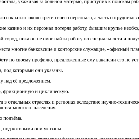
­бо­та­ла, уха­жи­вая за боль­ной ма­те­рью, при­сту­пив к по­ис­кам ра­
о со­кра­тить около трети сво­е­го пер­со­на­ла, а часть со­труд­ни­ков 
 ка­зи­но и их пер­со­нал по­те­рял ра­бо­ту, быв­шим кру­пье не­об­хо­ди
ой город, пока он не смог найти ра­бо­ту по спе­ци­аль­но­сти и по­лу­ча­
ие места мно­гие бан­ков­ские и кон­тор­ские слу­жа­щие, «офис­ный пла
ту по сво­е­му про­фи­лю, пред­ло­жен­ные ему ва­кан­сии его не устро
ра, под ко­то­ры­ми они ука­за­ны.
лу над её пред­ло­же­ни­ем.
ую, фрик­ци­он­ную и цик­ли­че­скую.
руд в от­дель­ных от­рас­лях и ре­ги­о­нах вслед­ствие на­уч­но-тех­ни­че
ет­ся за­ня­тость на­се­ле­ния.
о­го подъёма.
ы, под ко­то­ры­ми они ука­за­ны.