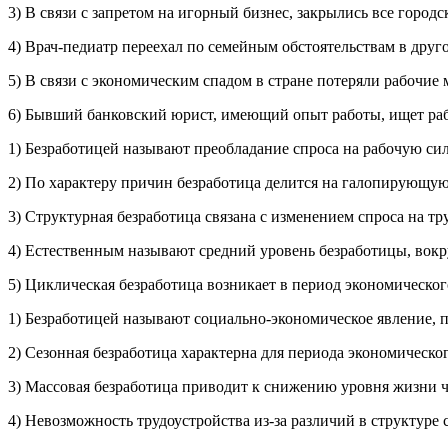
3) В связи с запретом на игорный бизнес, закрылись все горо
4) Врач-педиатр переехал по семейным обстоятельствам в друго
5) В связи с экономическим спадом в стране потеряли рабочи
6) Бывший банковский юрист, имеющий опыт работы, ищет раб
1) Безработицей называют преобладание спроса на рабочую си
2) По характеру причин безработица делится на галопирующу
3) Структурная безработица связана с изменением спроса на тр
4) Естественным называют средний уровень безработицы, вокру
5) Циклическая безработица возникает в период экономическог
1) Безработицей называют социально-экономическое явление, п
2) Сезонная безработица характерна для периода экономическог
3) Массовая безработица приводит к снижению уровня жизни ч
4) Невозможность трудоустройства из-за различий в структур