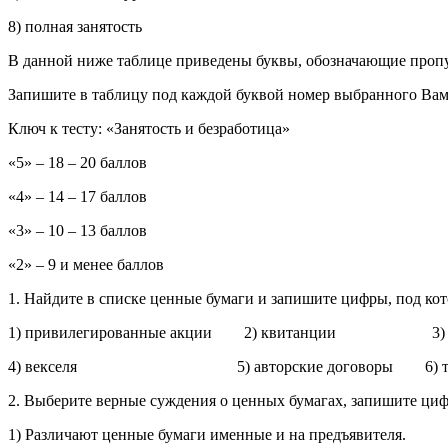
8) пол­ная за­ня­тость
В данной ниже таблице приведены буквы, обозначаю­щие проп
Запишите в таблицу под каж­дой буквой номер выбранного Вам
Ключ к тесту: «Занятость и безработица»
«5» – 18 – 20 баллов
«4» – 14 – 17 баллов
«3» – 10 – 13 баллов
«2» – 9 и менее баллов
1. Найдите в списке ценные бумаги и запишите цифры, под ко
1) привилегированные акции 2) квитанции 3) о
4) векселя 5) авторские договоры 6) труд
2. Выберите верные суждения о ценных бумагах, запишите циф
1) Различают ценные бумаги именные и на предъявителя.