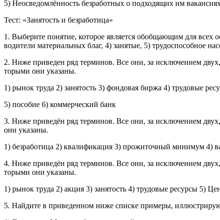
5) Неосведомлённость безработных о подходящих им вакансия
Тест: «Занятость и безработица»
1. Вы­бе­ри­те по­ня­тие, ко­то­рое яв­ля­ет­ся обоб­ща­ю­щим для всех 
во­ди­те­ли ма­те­ри­аль­ных благ, 4) за­ня­тые, 5) тру­до­спо­соб­ное на­с
2. Ниже при­ве­ден ряд тер­ми­нов. Все они, за ис­клю­че­ни­ем двух, 
то­ры­ми они ука­за­ны.
1) рынок труда 2) за­ня­тость 3) фон­до­вая биржа 4) тру­до­вые ре­с
5) по­со­бие 6) ком­мер­че­ский банк
3. Ниже при­ведён ряд тер­ми­нов. Все они, за ис­клю­че­ни­ем двух, 
они ука­за­ны.
1) без­ра­бо­ти­ца 2) ква­ли­фи­ка­ция 3) про­жи­точ­ный ми­ни­мум 4) в
4. Ниже при­ведён ряд тер­ми­нов. Все они, за ис­клю­че­ни­ем двух, о
то­ры­ми они ука­за­ны.
1) рынок труда 2) акция 3) за­ня­тость 4) тру­до­вые ре­сур­сы 5) Цен
5. Най­ди­те в при­ве­ден­ном ниже спис­ке при­ме­ры, ил­лю­стри­ру­