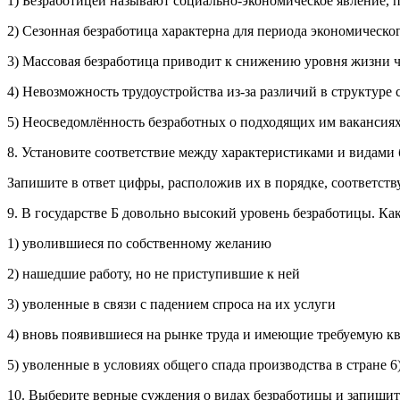
1) Без­ра­бо­ти­цей на­зы­ва­ют со­ци­аль­но-эко­но­ми­че­ское яв­ле­ние,
2) Се­зон­ная без­ра­бо­ти­ца ха­рак­тер­на для пе­ри­о­да эко­но­ми­че­ско
3) Мас­со­вая без­ра­бо­ти­ца при­во­дит к сни­же­нию уров­ня жизни ч
4) Не­воз­мож­ность тру­до­устрой­ства из-за раз­ли­чий в струк­ту­ре с
5) Не­осве­домлённость без­ра­бот­ных о под­хо­дя­щих им ва­кан­си­я
8. Уста­но­ви­те со­от­вет­ствие между ха­рак­те­ри­сти­ка­ми и видам
За­пи­ши­те в ответ цифры, рас­по­ло­жив их в по­ряд­ке, со­от­вет­ст
9. В го­су­дар­стве Б до­воль­но вы­со­кий уро­вень без­ра­бо­ти­цы. К
1) уво­лив­ши­е­ся по соб­ствен­но­му же­ла­нию
2) на­шед­шие ра­бо­ту, но не при­сту­пив­шие к ней
3) уво­лен­ные в связи с па­де­ни­ем спро­са на их услу­ги
4) вновь по­явив­ши­е­ся на рынке труда и име­ю­щие тре­бу­е­мую кв
5) уво­лен­ные в усло­ви­ях об­ще­го спада про­из­вод­ства в стра­не 6
10. Выберите верные суждения о видах безработицы и за­пиши