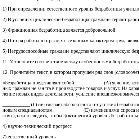
1) При определении естественного уровня безработицы учитыв
2) В условиях циклической безработицы граждане те­ряют работ
3) Фрикционная безработица является добровольной.
4) Потеря работы в отраслях с сезонным характером труда явл
5) Нетрудоспособные граждане представляют цикличе­скую без
11. Установите соответствие между особенностями безрабо­тиц
12. Про­чи­тай­те текст, в ко­то­ром про­пу­щен ряд слов (сло­во­со­че­т
«Без­ра­бо­ти­ца пред­став­ля­ет собой ___________ (А) яв­ле­ние, ко­
ных граж­дан не за­ня­та в про­из­вод­стве то­ва­ров и услуг. На ха­ра
ле­ние новых видов де­я­тель­но­сти, уси­ле­ние внеш­не­эко­но­ми­че­с
___________ (Г) не озна­ча­ет аб­со­лют­но­го от­сут­ствия без­ра­бо­т
новым спе­ци­аль­но­стям, ___________ (Е) из­ме­не­ни­я­ми спро­са и др
ство долж­но сле­дить, чтобы фак­ти­че­ский уро­вень без­ра­бо­ти­ц
4) на­уч­но-тех­ни­че­ский про­гресс
7) есте­ствен­ный уро­вень