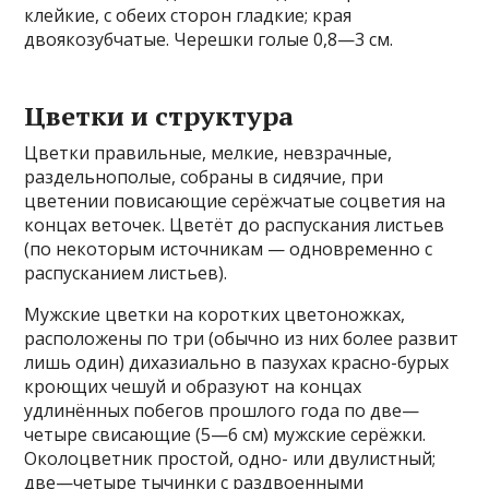
клейкие, с обеих сторон гладкие; края
двоякозубчатые. Черешки голые 0,8—3 см.
Цветки и структура
Цветки правильные, мелкие, невзрачные,
раздельнополые, собраны в сидячие, при
цветении повисающие серёжчатые соцветия на
концах веточек. Цветёт до распускания листьев
(по некоторым источникам — одновременно с
распусканием листьев).
Мужские цветки на коротких цветоножках,
расположены по три (обычно из них более развит
лишь один) дихазиально в пазухах красно-бурых
кроющих чешуй и образуют на концах
удлинённых побегов прошлого года по две—
четыре свисающие (5—6 см) мужские серёжки.
Околоцветник простой, одно- или двулистный;
две—четыре тычинки с раздвоенными