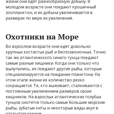
жизни они едят разнообразную добычу. В
молодом возрасте они поедают крошечный
зоопланктон, и их добыча увеличивается в
размерах по мере их увеличения.
Охотники на Море
Во взрослом возрасте они едят довольно
крупных костистых рыб и беспозвоночных. Точно
так же атлантического синего тунца поедают
самые разные хищники. Когда они только что
вылупились, их поедают другие рыбы, которые
специализируются на поедании планктона. На
этом этапе жизни их количество резко
сокращается. Те, кто выживает, сталкиваются с
постоянным увеличением размеров своих
хищников. На взрослых атлантических голубых
тунцов охотятся только самые большие морские
рыбы, зубатые киты и некоторые виды акул в
открытом океане.