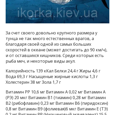
За счет своего довольно крупного размера у
тунца не так много естественных врагов, а
благодаря своей одной из самых больших
скоростей в океане (может достигать до 90 км/ч),
и от оставшихся хищников. Среди которых есть
рыба меч, и некоторые виды акул.
Калорийность 139 кКал Белки 24,4 г Жиры 4,6 г
Вода 69,3 г Насыщеные жирные кислоты 1,3 г
Холестерин 38 мг Зола 1,7 г
Витамин PP 10,6 мг Витамин A 0,02 мг Витамин A
(РЭ) 20 мкг Витамин B1 (тиамин) 0,28 мг Витамин
B2 (рибофлавин) 0,23 мг Витамин B6 (пиридоксин)
0,8 мг Витамин B9 (фолиевая)6 мкг Витамин E (ТЭ)
0,2 мг Витамин PP (Ниациновый эквивалент) 15,5