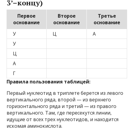
3’–концу)
Первое
Второе
Третье
основание
основание
основание
У
Ц
А
У
Ц
А
Г
Правила пользования таблицей:
Первый нуклеотид в триплете берется из левого
вертикального ряда, второй — из верхнего
горизонтального ряда и третий — из правого
вертикального. Там, где пересекутся линии,
идущие от всех трех нуклеотидов, и находится
искомая аминокислота.