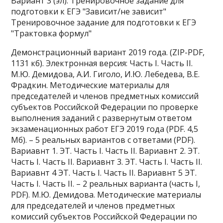
Вариант 3 (эл). Тренировочное задание для
подготовки к ЕГЭ "Зависит/не зависит"
Тренировочное задание для подготовки к ЕГЭ
"Трактовка формул"
Демонстрационный вариант 2019 года. (ZIP-PDF,
1131 кб). Электронная версия: Часть I. Часть II.
М.Ю. Демидова, А.И. Гиголо, И.Ю. Лебедева, В.Е.
Фрадкин. Методические материалы для
председателей и членов предметных комиссий
субъектов Российской Федерации по проверке
выполнения заданий с развернутым ответом
экзаменационных работ ЕГЭ 2019 года (PDF. 4,5
Мб). – 5 реальных вариантов с ответами (PDF).
Вариавнт 1. ЭТ. Часть I. Часть II. Вариавнт 2. ЭТ.
Часть I. Часть II. Вариавнт 3. ЭТ. Часть I. Часть II.
Вариавнт 4 ЭТ. Часть I. Часть II. Вариавнт 5 ЭТ.
Часть I. Часть II. – 2 реальных варианта (часть I,
PDF). М.Ю. Демидова. Методические материалы
для председателей и членов предметных
комиссий субъектов Российской Федерации по