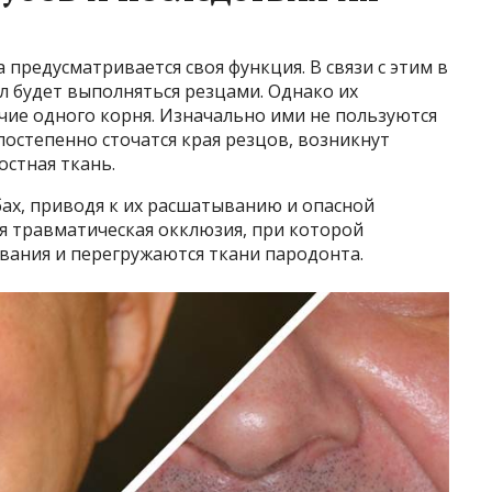
а предусматривается своя функция. В связи с этим в
л будет выполняться резцами. Однако их
чие одного корня. Изначально ими не пользуются
постепенно сточатся края резцов, возникнут
остная ткань.
бах, приводя к их расшатыванию и опасной
я травматическая окклюзия, при которой
ания и перегружаются ткани пародонта.