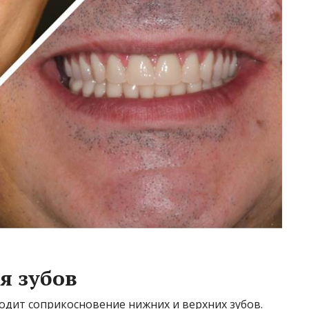
я зубов
дит соприкосновение нижних и верхних зубов.