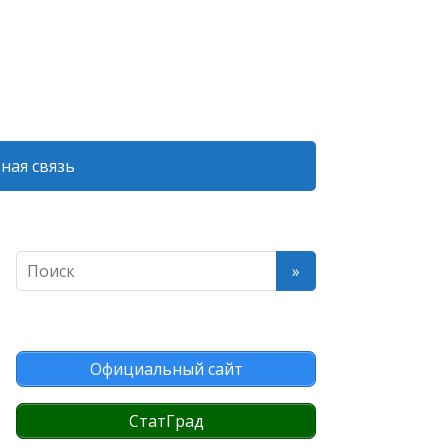
ная связь
Официальный сайт
СтатГрад