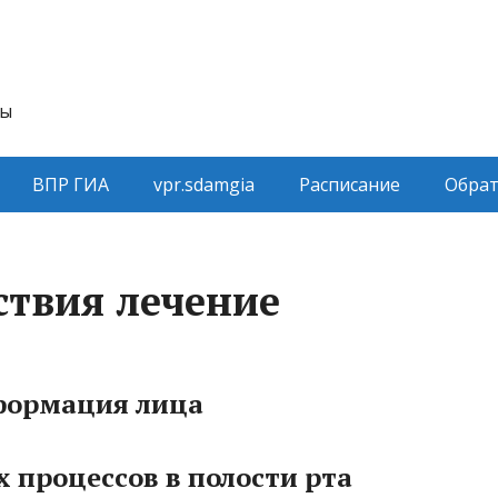
ты
ВПР ГИА
vpr.sdamgia
Расписание
Обрат
твия лечение
формация лица
 процессов в полости рта