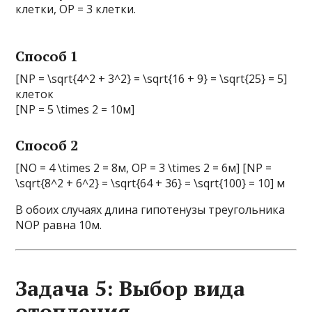
клетки, OP = 3 клетки.
Способ 1
[NP = \sqrt{4^2 + 3^2} = \sqrt{16 + 9} = \sqrt{25} = 5]
клеток
[NP = 5 \times 2 = 10м]
Способ 2
[NO = 4 \times 2 = 8м, OP = 3 \times 2 = 6м] [NP =
\sqrt{8^2 + 6^2} = \sqrt{64 + 36} = \sqrt{100} = 10] м
В обоих случаях длина гипотенузы треугольника
NOP равна 10м.
Задача 5: Выбор вида
отопления