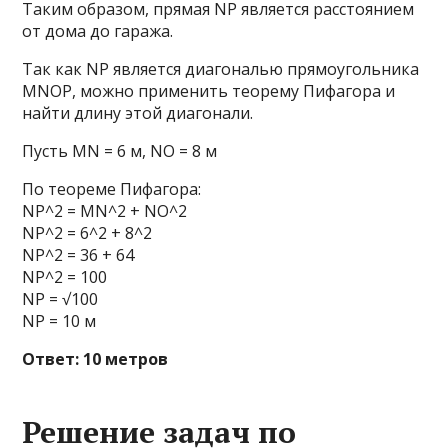
Таким образом, прямая NP является расстоянием
от дома до гаража.
Так как NP является диагональю прямоугольника
MNOP, можно применить теорему Пифагора и
найти длину этой диагонали.
Пусть MN = 6 м, NO = 8 м
По теореме Пифагора:
NP^2 = MN^2 + NO^2
NP^2 = 6^2 + 8^2
NP^2 = 36 + 64
NP^2 = 100
NP = √100
NP = 10 м
Ответ: 10 метров
Решение задач по