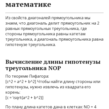
математике
Из свойств диагоналей прямоугольника мы
знаем, что диагональ делит прямоугольник на 2
равных прямоугольных треугольника, где
стороны прямоугольника равны катетам
треугольника, а диагональ прямоугольника равна
гипотенузе треугольника.
Вычисление длины гипотенузы
треугольника NOP
По теореме Пифагора:
[c^2 = a^2 + b^2] Чтобы найти длину стороны или
гипотенузы, нужно извлечь из квадрата его
корень:
[c = \sqrt{a^2 + b^2}]
По плану длина катетов дана в клетках: NO = 4