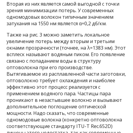
Вторая из них является самой выгодной с точки
зрения минимизации потерь. У современных
одномодовых волокон типичным значением
затухания на 1550 нм является α=0,2 дб/км.
Также на рис. 3 можно заметить локальное
увеличение потерь между вторым и третьим
окнами прозрачности (точнее, на λ=1383 нм). Этот
всплеск называют водяным пиком. Его появление
связано с попаданием воды в структуру
оптоволокна при его производстве.
Вытягиваемое из расплавленной части заготовки,
оптоволокно требует охлаждения и наиболее
эффективно этот процесс реализуется с
применением водяного пара. Частицы пара
проникают в незастывшее волокно и вызывают
дополнительное поглощение оптической
мощности. Надо сказать, что современные
одномодовые волокна (конкретно оптоволокна
соответствующие стандарту ITU-T Rec.652D)
лишены этого недостатка, так как современные