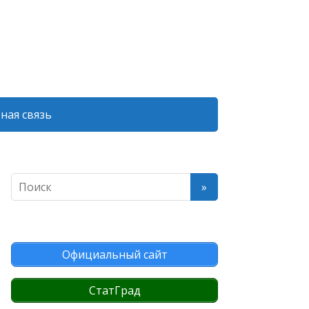
ная связь
Официальный сайт
СтатГрад