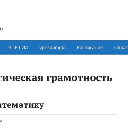
ты
ВПР ГИА
vpr.sdamgia
Расписание
Обрат
тическая грамотность
атематику
м