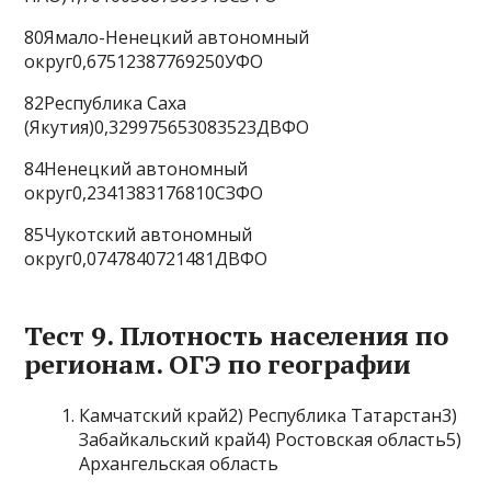
80Ямало-Ненецкий автономный
округ0,67512387769250УФО
82Республика Саха
(Якутия)0,329975653083523ДВФО
84Ненецкий автономный
округ0,2341383176810СЗФО
85Чукотский автономный
округ0,0747840721481ДВФО
Тест 9. Плотность населения по
регионам. ОГЭ по географии
Камчатский край2) Республика Татарстан3)
Забайкальский край4) Ростовская область5)
Архангельская область