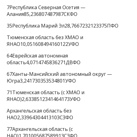
7Республика Северная Осетия —
Алания85,236807487987СКФО
35Республика Марий Эл28,7667232123375ПФО
Тюменская область без ХМАО и
ЯНАО10,051608494160122УФО
64Еврейская автономная
область4,0714745836271ДВФО
67Ханты-Мансийский автономный округ —
Югра3,241730353534801УФО
71Тюменская область (с ХМАО и
ЯНАО)2,6338512341464173УФО
Архангельская область без
НАО2,33964304413103СЗФО
77Архангельская область (с
НАО)1,701005687589913СЗФО