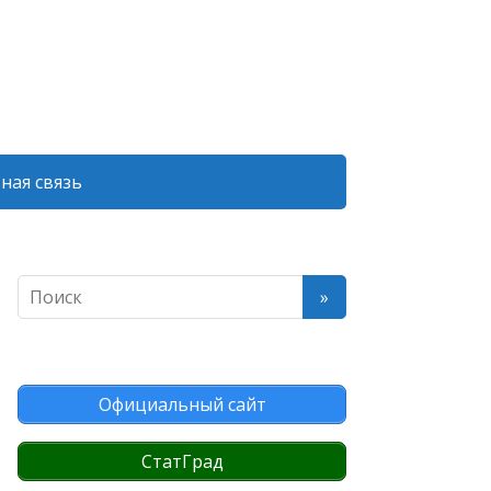
ная связь
Официальный сайт
СтатГрад