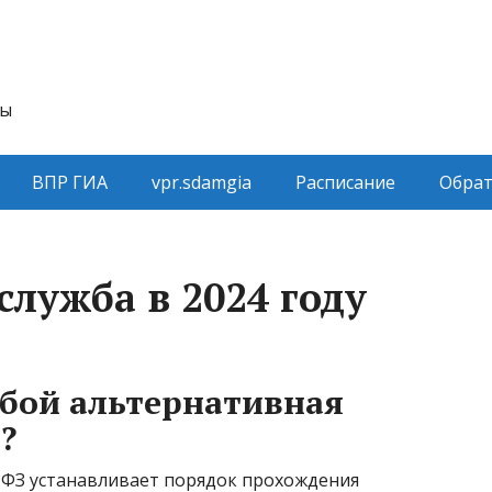
ты
ВПР ГИА
vpr.sdamgia
Расписание
Обрат
лужба в 2024 году
обой альтернативная
?
-ФЗ устанавливает порядок прохождения