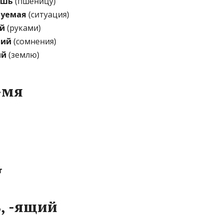
ешь
(пшеницу)
руемая
(ситуация)
й
(руками)
ший
(сомнения)
ий
(землю)
-мя
т
ь, -ящий