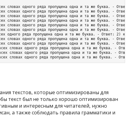
сех словах одного ряда пропущена одна и та же буква. - Ответы: 2)
сех словах одного ряда пропущена одна и та же буква. - Ответы: 4)
сех словах одного ряда пропущена одна и та же буква. - Ответ: 3) 
сех словах одного ряда пропущена одна и та же буква. - Ответ: 5) 
сех словах одного ряда пропущена одна и та же буква. - Ответ: 1) 
сех словах одного ряда пропущена одна и та же буква. - Ответ: 2) 
сех одного ряда пропущена одна и та же буква. - Ответ: 2) качаЮщи
сех словах одного ряда пропущена одна и та же буква. - Ответ: 5) 
сех словах одного ряда пропущена одна и та же буква. - Ответ: 1) 
всех словах одного ряда пропущена одна и та же буква. - Ответ: 5)
всех словах одного ряда пропущена одна и та же буква. - Ответ: 1)
всех словах одного ряда пропущена одна и та же буква. - Ответ: T
сания текстов, которые оптимизированы для
тобы текст был не только хорошо оптимизирован
тивным и интересным для читателей, нужно
исан, а также соблюдать правила грамматики и