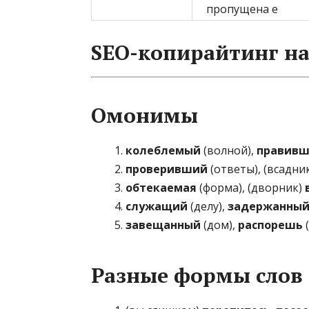
пропущена е
SEO-копирайтинг на
Омонимы
колеблемый
(волной),
правив
проверивший
(ответы), (всадни
обтекаемая
(форма), (дворник)
служащий
(делу),
задержанны
завещанный
(дом),
распорешь
Разные формы слов