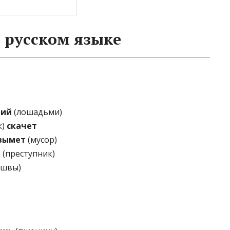
 русском языке
ший
(лошадьми)
к)
скачет
вымет
(мусор)
й
(преступник)
(швы)