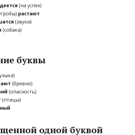
деется
(на успех)
сугробы)
растают
шатся
(звуки)
я
(собака)
ние буквы
узыка)
кают
(бревно)
ший
(опасность)
т
(птицы)
нный
ущенной одной буквой