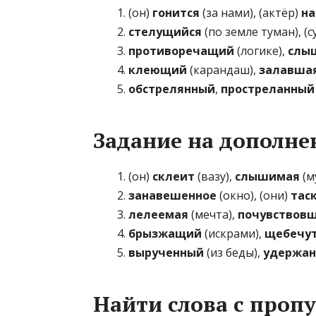
(он)
гонится
(за нами), (актёр)
на
стелущийся
(по земле туман), (
противоречащий
(логике),
слы
клеющий
(карандаш),
залавша
обстрелянный
,
простреланный
Задание на дополне
(он)
склеит
(вазу),
слышимая
(м
занавешенное
(окно), (они)
тас
лелеемая
(мечта),
почувствов
брызжащий
(искрами),
щебечу
вырученный
(из беды),
удержа
Найти слова с проп