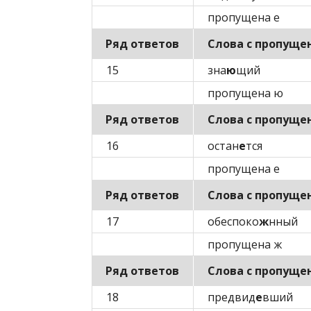
пропущена е
Ряд ответов
Слова с пропуще
15
зна
ю
щий
пропущена ю
Ряд ответов
Слова с пропуще
16
остан
е
тся
пропущена е
Ряд ответов
Слова с пропуще
17
обеспоко
ж
нный
пропущена ж
Ряд ответов
Слова с пропуще
18
предвид
е
вший