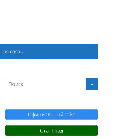
ная связь
Официальный сайт
СтатГрад