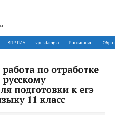
ты
ВПР ГИА
vpr.sdamgia
Расписание
Обрат
 работа по отработке
о русскому
ля подготовки к егэ
языку 11 класс