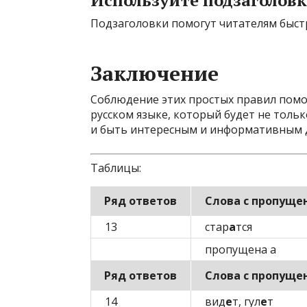
Используйте подзаголов
Подзаголовки помогут читателям быстр
Заключение
Соблюдение этих простых правил помо
русском языке, который будет не толь
и быть интересным и информативным д
Таблицы:
Ряд ответов
Слова с пропуще
13
стар
а
тся
пропущена а
Ряд ответов
Слова с пропуще
14
вид
е
т, гул
е
т