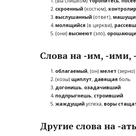
(вы слишком)
торопитесь
,
посе
скроенный
(костюм),
контроли
выслушанный
(ответ),
машущи
молящийся
(в церкви),
рассев
(они)
высмеют
(зло),
орошающ
Слова на -им, -ими, 
облагаемый
, (он)
мелет
(зерно)
(козы)
щиплут
,
давящая
боль
догонишь
,
озадачивший
подпрыгнешь
,
строивший
жаждущий
успеха,
воры стаща
Другие слова на -ат