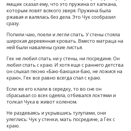
ямщик сказал ему, что это пружина от капкана,
которым ловят всякого зверя. Пружина была
ржавая и валялась без дела. Это Чук сообразил
сразу.
Попили чаю, поели и легли спать. У стены стояла
широкая деревянная кровать. Вместо матраца на
ней были навалены сухие листья.
Гек не любил спать ни у стены, ни посредине. Он
любил спать с краю. И хотя еще с раннего детства
он слыхал песню «Баю-баюшки-баю, не ложися на
краю», Гек все равно всегда спал с краю.
Если же его клали в середку, то во сне он
сбрасывал со всех одеяла, отбивался локтями и
толкал Чука в живот коленом.
Не раздеваясь и укрывшись тулупами, они
улеглись: Чук у стенки, мать посредине, а Гек с
краю.