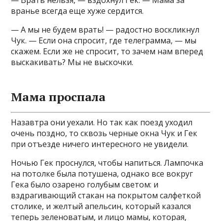
— Врать нельзя, — вздохнул Гек. — Мама за
вранье всегда еще хуже сердится.
— А мы не будем врать! — радостно воскликнул
Чук. — Если она спросит, где телеграмма, — мы
скажем. Если же не спросит, то зачем нам вперед
выскакивать? Мы не выскочки.
Мама проспала
Назавтра они уехали. Но так как поезд уходил
очень поздно, то сквозь черные окна Чук и Гек
при отъезде ничего интересного не увидели.
Ночью Гек проснулся, чтобы напиться. Лампочка
на потолке была потушена, однако все вокруг
Гека было озарено голубым светом: и
вздрагивающий стакан на покрытом салфеткой
столике, и желтый апельсин, который казался
теперь зеленоватым, и лицо мамы, которая,