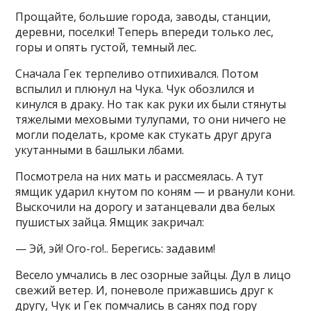
Прощайте, большие города, заводы, станции,
деревни, поселки! Теперь впереди только лес,
горы и опять густой, темный лес.
Сначала Гек терпеливо отпихивался. Потом
вспылил и плюнул на Чука. Чук обозлился и
кинулся в драку. Но так как руки их были стянуты
тяжелыми меховыми тулупами, то они ничего не
могли поделать, кроме как стукать друг друга
укутанными в башлыки лбами.
Посмотрела на них мать и рассмеялась. А тут
ямщик ударил кнутом по коням — и рванули кони.
Выскочили на дорогу и затанцевали два белых
пушистых зайца. Ямщик закричал:
— Эй, эй! Ого-гo!.. Берегись: задавим!
Весело умчались в лес озорные зайцы. Дул в лицо
свежий ветер. И, поневоле прижавшись друг к
другу, Чук и Гек помчались в санях под гору