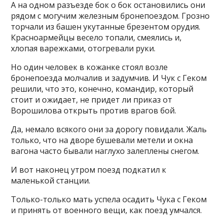
А на одном разъезде бок о бок остановились они
рядом с могучим железным бронепоездом. Грозно
торчали из башен укутанные брезентом орудия.
Красноармейцы весело топали, смеялись и,
хлопая варежками, отогревали руки.
Но один человек в кожанке стоял возле
бронепоезда молчалив и задумчив. И Чук с Геком
решили, что это, конечно, командир, который
стоит и ожидает, не придет ли приказ от
Ворошилова открыть против врагов бой.
Да, немало всякого они за дорогу повидали. Жаль
только, что на дворе бушевали метели и окна
вагона часто бывали наглухо залеплены снегом.
И вот наконец утром поезд подкатил к
маленькой станции.
Только-только мать успела осадить Чука с Геком
и принять от военного вещи, как поезд умчался.