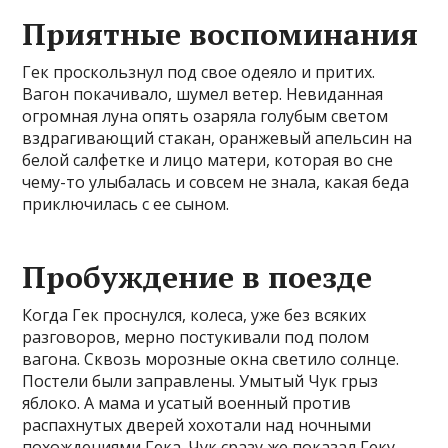
Приятные воспоминания
Гек проскользнул под свое одеяло и притих.
Вагон покачивало, шумел ветер. Невиданная
огромная луна опять озаряла голубым светом
вздрагивающий стакан, оранжевый апельсин на
белой салфетке и лицо матери, которая во сне
чему-то улыбалась и совсем не знала, какая беда
приключилась с ее сыном.
Пробуждение в поезде
Когда Гек проснулся, колеса, уже без всяких
разговоров, мерно постукивали под полом
вагона. Сквозь морозные окна светило солнце.
Постели были заправлены. Умытый Чук грыз
яблоко. А мама и усатый военный против
распахнутых дверей хохотали над ночными
похождениями Гека. Чук сразу же показал Геку