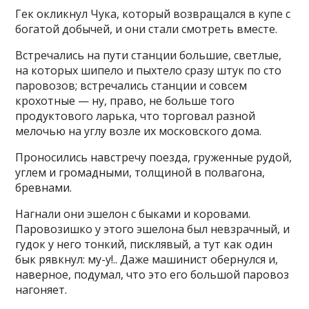
Гек окликнул Чука, который возвращался в купе с
богатой добычей, и они стали смотреть вместе.
Встречались на пути станции большие, светлые,
на которых шипело и пыхтело сразу штук по сто
паровозов; встречались станции и совсем
крохотные — ну, право, не больше того
продуктового ларька, что торговал разной
мелочью на углу возле их московского дома.
Проносились навстречу поезда, груженные рудой,
углем и громадными, толщиной в полвагона,
бревнами.
Нагнали они эшелон с быками и коровами.
Паровозишко у этого эшелона был невзрачный, и
гудок у него тонкий, писклявый, а тут как один
бык рявкнул: му-у!.. Даже машинист обернулся и,
наверное, подумал, что это его большой паровоз
нагоняет.