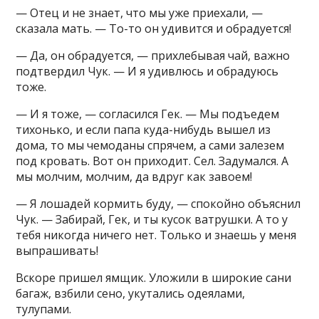
— Отец и не знает, что мы уже приехали, —
сказала мать. — То-то он удивится и обрадуется!
— Да, он обрадуется, — прихлебывая чай, важно
подтвердил Чук. — И я удивлюсь и обрадуюсь
тоже.
— И я тоже, — согласился Гек. — Мы подъедем
тихонько, и если папа куда-нибудь вышел из
дома, то мы чемоданы спрячем, а сами залезем
под кровать. Вот он приходит. Сел. Задумался. А
мы молчим, молчим, да вдруг как завоем!
— Я лошадей кормить буду, — спокойно объяснил
Чук. — Забирай, Гек, и ты кусок ватрушки. А то у
тебя никогда ничего нет. Только и знаешь у меня
выпрашивать!
Вскоре пришел ямщик. Уложили в широкие сани
багаж, взбили сено, укутались одеялами,
тулупами.