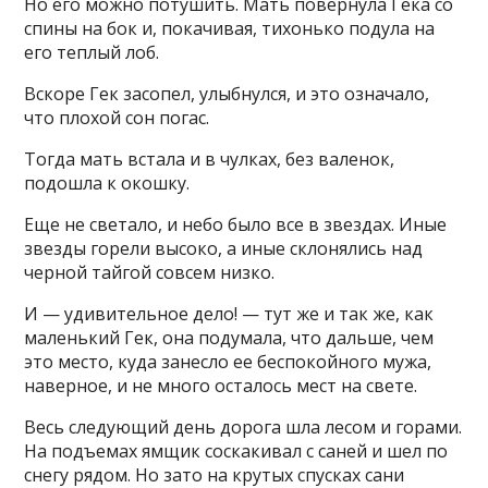
Но его можно потушить. Мать повернула Гека со
спины на бок и, покачивая, тихонько подула на
его теплый лоб.
Вскоре Гек засопел, улыбнулся, и это означало,
что плохой сон погас.
Тогда мать встала и в чулках, без валенок,
подошла к окошку.
Еще не светало, и небо было все в звездах. Иные
звезды горели высоко, а иные склонялись над
черной тайгой совсем низко.
И — удивительное дело! — тут же и так же, как
маленький Гек, она подумала, что дальше, чем
это место, куда занесло ее беспокойного мужа,
наверное, и не много осталось мест на свете.
Весь следующий день дорога шла лесом и горами.
На подъемах ямщик соскакивал с саней и шел по
снегу рядом. Но зато на крутых спусках сани