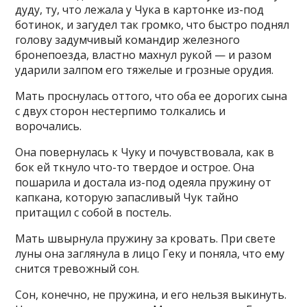
дуду, ту, что лежала у Чука в картонке из-под
ботинок, и загудел так громко, что быстро поднял
голову задумчивый командир железного
бронепоезда, властно махнул рукой — и разом
ударили залпом его тяжелые и грозные орудия.
Мать проснулась оттого, что оба ее дорогих сына
с двух сторон нестерпимо толкались и
ворочались.
Она повернулась к Чуку и почувствовала, как в
бок ей ткнуло что-то твердое и острое. Она
пошарила и достала из-под одеяла пружину от
капкана, которую запасливый Чук тайно
притащил с собой в постель.
Мать швырнула пружину за кровать. При свете
луны она заглянула в лицо Геку и поняла, что ему
снится тревожный сон.
Сон, конечно, не пружина, и его нельзя выкинуть.