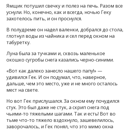
Ямщик потушил свечку и полез на печь. Разом все
уснули. Но, конечно, как и всегда, ночью Геку
захотелось пить, и он проснулся.
В полудреме он надел валенки, добрался до стола,
глотнул воды из чайника и сел перед окном на
табуретку.
Луна была за тучками и, сквозь маленькое
окошко сугробы снега казались черно-синими.
«Вот как далеко занесло нашего папу!» —
удивился Гек. И он подумал, что, наверное,
дальше, чем это место, уже и не много осталось
мест на свете.
Но вот Гек прислушался. За окном ему почудился
стук. Это был даже не стук, а скрип снега под
чьими-то тяжелыми шагами. Так и есть! Вот во
тьме что-то тяжело вздохнуло, зашевелилось,
заворочалось, и Гек понял, что это мимо окна