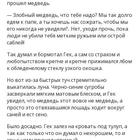
прошел медведь.
— Злобный медведь, что тебе надо? Мы так долго
едем к папе, а ты хочешь нас сожрать, чтобы мы
его никогда не увидели?.. Нет, уходи прочь, пока
люди не убили тебя метким ружьем или острой
саблей!
Так думал и бормотал Гек, а сам со страхом и
любопытством крепче и крепче прижимался лбом
к обледенелому стеклу узкого окошка.
Но вот из-за быстрых туч стремительно
выкатилась луна. Черно-синие сугробы
засверкали мягким матовым блеском, и Гек
увидел, что медведь этот вовсе не медведь, а
просто это отвязавшаяся лошадь ходит вокруг
саней и ест сено.
Было досадно. Гек залез на кровать под тулуп, а
так как только что он думал о нехорошем, то и