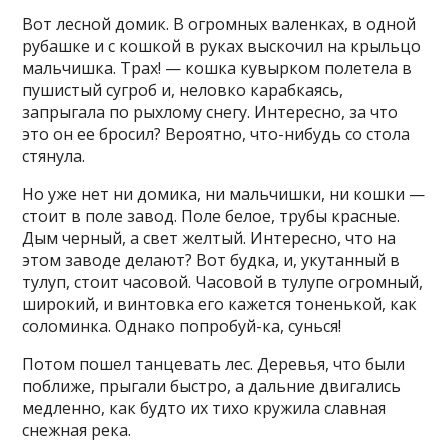
Вот лесной домик. В огромных валенках, в одной
рубашке и с кошкой в руках выскочил на крыльцо
мальчишка. Трах! — кошка кувырком полетела в
пушистый сугроб и, неловко карабкаясь,
запрыгала по рыхлому снегу. Интересно, за что
это он ее бросил? Вероятно, что-нибудь со стола
стянула.
Но уже нет ни домика, ни мальчишки, ни кошки —
стоит в поле завод. Поле белое, трубы красные.
Дым черный, а свет желтый. Интересно, что на
этом заводе делают? Вот будка, и, укутанный в
тулуп, стоит часовой. Часовой в тулупе огромный,
широкий, и винтовка его кажется тоненькой, как
соломинка. Однако попробуй-ка, сунься!
Потом пошел танцевать лес. Деревья, что были
поближе, прыгали быстро, а дальние двигались
медленно, как будто их тихо кружила славная
снежная река.