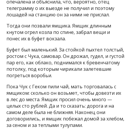
опечалена и объяснила, что, вероятно, отец
телеграмму о их выезде не получил и поэтому
лошадей на станцию он за ними не прислал.
Тогда они позвали ямщика. Ямщик длинным
кнутом огрел козла по спине, забрал вещи и
понес их в буфет вокзала.
Буфет был маленький. За стойкой пыхтел толстый,
ростом с Чука, самовар. Он дрожал, гудел, и густой
пар его, как облако, поднимался к бревенчатому
потолку, под которым чирикали залетевшие
погреться воробьи.
Пока Чук с Геком пили чай, мать торговалась с
ямщиком: сколько он возьмет, чтобы довезти их
в лес до места. Ямщик просил очень много —
целых сто рублей. Да и то сказать: дорога и на
самом деле была не ближняя. Наконец они
договорились, и ямщик побежал домой за хлебом,
за сеном и за теплыми тулупами.