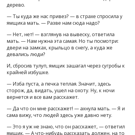
дерево.
— Ты куда же нас привез? — в страхе спросила у
ямщика мать. — Разве нам сюда надо?
— Нет, нет! — взглянув на вывеску, ответила
мать. — Нам нужна эта самая. Но ты посмотри:
двери на замках, крыльцо в снегу, а куда же
девались люди?
И, сбросив тулуп, ямщик зашагал через сугробы к
крайней избушке.
— Изба пуста, а печка теплая. Значит, здесь
сторож, да, видать, ушел на охоту. Ну, к ночи
вернется и все вам расскажет.
— Да что он мне расскажет! — ахнула мать. — Я и
сама вижу, что людей здесь уже давно нету.
— Это я уж не знаю, что он расскажет, — ответил
ямщик. — А что-нибудь рассказать должен, на то