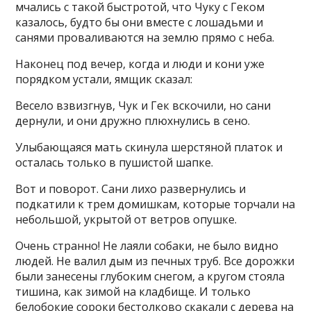
мчались с такой быстротой, что Чуку с Геком
казалось, будто бы они вместе с лошадьми и
санями проваливаются на землю прямо с неба.
Наконец под вечер, когда и люди и кони уже
порядком устали, ямщик сказал:
Весело взвизгнув, Чук и Гек вскочили, но сани
дернули, и они дружно плюхнулись в сено.
Улыбающаяся мать скинула шерстяной платок и
осталась только в пушистой шапке.
Вот и поворот. Сани лихо развернулись и
подкатили к трем домишкам, которые торчали на
небольшой, укрытой от ветров опушке.
Очень странно! Не лаяли собаки, не было видно
людей. Не валил дым из печных труб. Все дорожки
были занесены глубоким снегом, а кругом стояла
тишина, как зимой на кладбище. И только
белобокие сороки бестолково скакали с дерева на