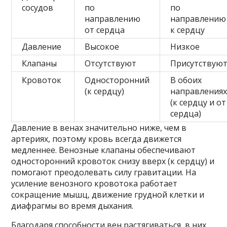
сосудов
по
по
направлению
направлению
от сердца
к сердцу
Давление
Высокое
Низкое
Клапаны
Отсутствуют
Присутствую
Кровоток
Односторонний
В обоих
(к сердцу)
направления
(к сердцу и от
сердца)
Давление в венах значительно ниже, чем в
артериях, поэтому кровь всегда движется
медленнее. Венозные клапаны обеспечивают
односторонний кровоток снизу вверх (к сердцу) и
помогают преодолевать силу гравитации. На
усиление венозного кровотока работает
сокращение мышц, движение грудной клетки и
диафрагмы во время дыхания.
Благодаря способности вен растягиваться, в них