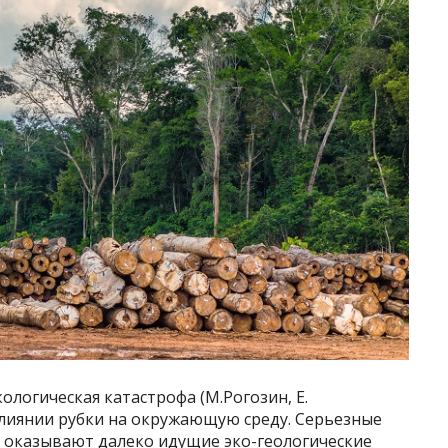
ологическая катастрофа (М.Рогозин, Е.
лиянии рубки на окружающую среду. Серьезные
, оказывают далеко идущие эко-геологические