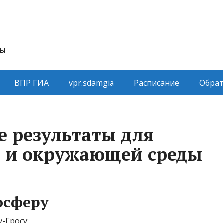
ты
ВПР ГИА
vpr.sdamgia
Расписание
Обрат
 результаты для
 и окружающей среды
осферу
-Гросу: