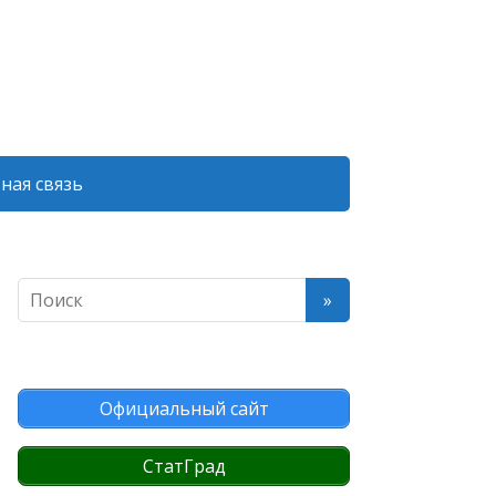
ная связь
Официальный сайт
СтатГрад