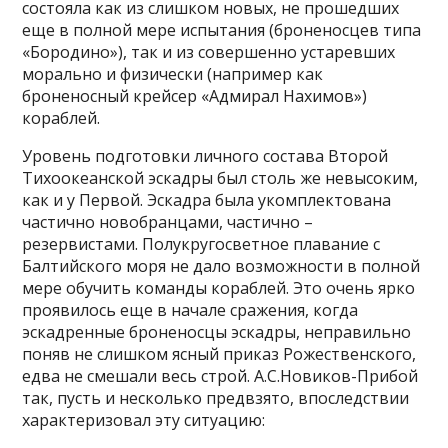
состояла как из слишком новых, не прошедших
еще в полной мере испытания (броненосцев типа
«Бородино»), так и из совершенно устаревших
морально и физически (например как
броненосный крейсер «Адмирал Нахимов»)
кораблей.
Уровень подготовки личного состава Второй
Тихоокеанской эскадры был столь же невысоким,
как и у Первой. Эскадра была укомплектована
частично новобранцами, частично –
резервистами. Полукругосветное плавание с
Балтийского моря не дало возможности в полной
мере обучить команды кораблей. Это очень ярко
проявилось еще в начале сражения, когда
эскадренные броненосцы эскадры, неправильно
поняв не слишком ясный приказ Рожественского,
едва не смешали весь строй. А.С.Новиков-Прибой
так, пусть и несколько предвзято, впоследствии
характеризовал эту ситуацию: