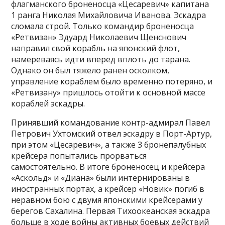
флагманского броненосца «Цесаревич» капитана
1 ранга Николая Михайловича Иванова. Эскадра
сломала строй. Только командир броненосца
«Ретвизан» Эдуард Николаевич Щенснович
направил свой корабль на японский флот,
намереваясь идти вперед вплоть до тарана.
Однако он был тяжело ранен осколком,
управление кораблем было временно потеряно, и
«Ретвизану» пришлось отойти к основной массе
кораблей эскадры.
Принявший командование контр-адмирал Павел
Петрович Ухтомский отвел эскадру в Порт-Артур,
при этом «Цесаревич», а также 3 бронепалубных
крейсера попытались прорваться
самостоятельно. В итоге броненосец и крейсера
«Аскольд» и «Диана» были интернированы в
иностранных портах, а крейсер «Новик» погиб в
неравном бою с двумя японскими крейсерами у
берегов Сахалина. Первая Тихоокеанская эскадра
больше в ходе войны активных боевых действий