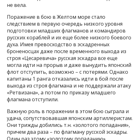
не вела.
Поражение в бою в Желтом море стало
следствием в первую очередь низкого уровня
подготовки младших флагманов и командиров
русских кораблей и их еще более низкого боевого
духа. Имея превосходство в эскадренных
броненосцах даже после временного выхода из
строя «Цесаревича» русская эскадра все еще
могла идти на прорыв и даже вынудить японский
флот отступить, возможно – с потерями. Однако
капитаны 1 ранга отказались идти в бой после
выхода из строя флагмана и не поддержали атаку
«Ретвизана», а потом по приказу младшего
флагмана отступили.
Важную роль в поражении в этом бою сыграла и
удача, сопутствовавшая японским артиллеристам.
Они трижды добились т.н. «золотого попадания»,
причем два раза – по флагману русской эскадры.
Один раз этому «золотому попаданию»