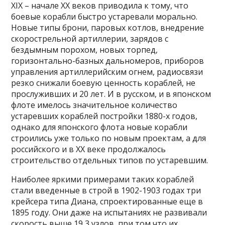
XIX – начале XX веков приводила к тому, что
боевые корабли быстро устаревали морально.
Новые типы брони, паровых котлов, внедрение
скорострельной артиллерии, зарядов с
бездымным порохом, новых торпед,
горизонтально-базных дальномеров, приборов
управления артиллерийским огнем, радиосвязи
резко снижали боевую ценность кораблей, не
прослуживших и 20 лет. И в русском, и в японском
флоте имелось значительное количество
устаревших кораблей постройки 1880-х годов,
однако для японского флота новые корабли
строились уже только по новым проектам, а для
российского и в XX веке продолжалось
строительство отдельных типов по устаревшим.
Наиболее яркими примерами таких кораблей
стали введенные в строй в 1902-1903 годах три
крейсера типа Диана, спроектированные еще в
1895 году. Они даже на испытаниях не развивали
скорость выше 19,3 узлов, при том что их