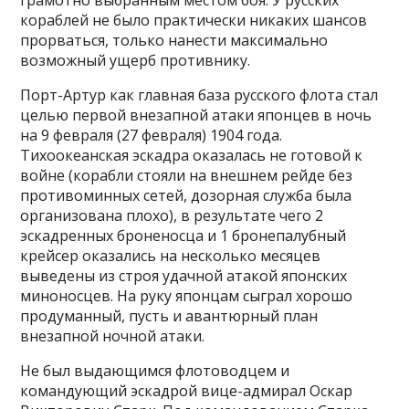
грамотно выбранным местом боя. У русских
кораблей не было практически никаких шансов
прорваться, только нанести максимально
возможный ущерб противнику.
Порт-Артур как главная база русского флота стал
целью первой внезапной атаки японцев в ночь
на 9 февраля (27 февраля) 1904 года.
Тихоокеанская эскадра оказалась не готовой к
войне (корабли стояли на внешнем рейде без
противоминных сетей, дозорная служба была
организована плохо), в результате чего 2
эскадренных броненосца и 1 бронепалубный
крейсер оказались на несколько месяцев
выведены из строя удачной атакой японских
миноносцев. На руку японцам сыграл хорошо
продуманный, пусть и авантюрный план
внезапной ночной атаки.
Не был выдающимся флотоводцем и
командующий эскадрой вице-адмирал Оскар