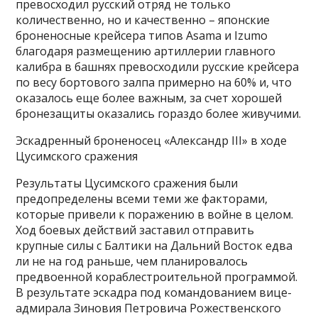
превосходил русский отряд не только
количественно, но и качественно – японские
броненосные крейсера типов Asama и Izumo
благодаря размещению артиллерии главного
калибра в башнях превосходили русские крейсера
по весу бортового залпа примерно на 60% и, что
оказалось еще более важным, за счет хорошей
бронезащиты оказались гораздо более живучими.
Эскадренный броненосец «Александр III» в ходе
Цусимского сражения
Результаты Цусимского сражения были
предопределены всеми теми же факторами,
которые привели к поражению в войне в целом.
Ход боевых действий заставил отправить
крупные силы с Балтики на Дальний Восток едва
ли не на год раньше, чем планировалось
предвоенной кораблестроительной программой.
В результате эскадра под командованием вице-
адмирала Зиновия Петровича Рожественского