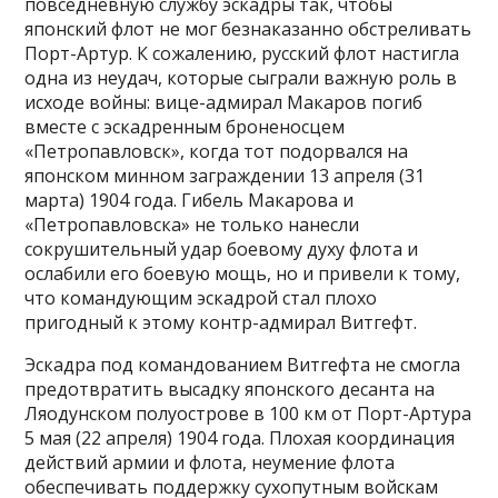
повседневную службу эскадры так, чтобы
японский флот не мог безнаказанно обстреливать
Порт-Артур. К сожалению, русский флот настигла
одна из неудач, которые сыграли важную роль в
исходе войны: вице-адмирал Макаров погиб
вместе с эскадренным броненосцем
«Петропавловск», когда тот подорвался на
японском минном заграждении 13 апреля (31
марта) 1904 года. Гибель Макарова и
«Петропавловска» не только нанесли
сокрушительный удар боевому духу флота и
ослабили его боевую мощь, но и привели к тому,
что командующим эскадрой стал плохо
пригодный к этому контр-адмирал Витгефт.
Эскадра под командованием Витгефта не смогла
предотвратить высадку японского десанта на
Ляодунском полуострове в 100 км от Порт-Артура
5 мая (22 апреля) 1904 года. Плохая координация
действий армии и флота, неумение флота
обеспечивать поддержку сухопутным войскам