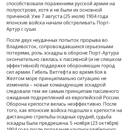
способствовали поражениям русской армии на
полуострове, хотя и не были их основной
причиной. Уже 7 августа (25 июля) 1904 года
японские войска начали обстреливать Порт-
Артур с суши.
После двух неудачных попыток прорыва во
Владивосток, сопровождавшихся серьезными
потерями, роль эскадры в обороне Порт-Артура
окончательно свелась к пассивной (и не слишком
эффективной) поддержке обороняющих город
сил армии. Гибель Витгефта во время боя в
Желтом море принципиально ситуацию не
изменила – новые командующие эскадрой
следовали тем же самым принципам пассивного
ожидания подкреплений из европейской России.
Оборона крепости велась неэффективно. После
того, как японские войска подошли к крепости на
дистанцию стрельбы осадных орудий, судьба
эскадры была предрешена. 5 ноября (23 октября)
1904 года после попадания крупнокалиберного