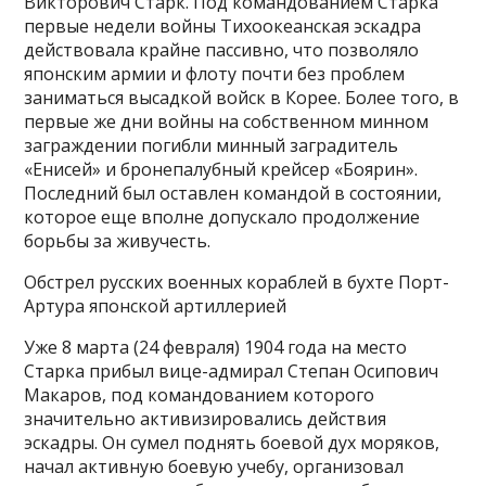
Викторович Старк. Под командованием Старка
первые недели войны Тихоокеанская эскадра
действовала крайне пассивно, что позволяло
японским армии и флоту почти без проблем
заниматься высадкой войск в Корее. Более того, в
первые же дни войны на собственном минном
заграждении погибли минный заградитель
«Енисей» и бронепалубный крейсер «Боярин».
Последний был оставлен командой в состоянии,
которое еще вполне допускало продолжение
борьбы за живучесть.
Обстрел русских военных кораблей в бухте Порт-
Артура японской артиллерией
Уже 8 марта (24 февраля) 1904 года на место
Старка прибыл вице-адмирал Степан Осипович
Макаров, под командованием которого
значительно активизировались действия
эскадры. Он сумел поднять боевой дух моряков,
начал активную боевую учебу, организовал