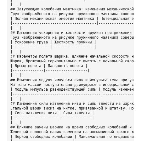
| | |

## Затухающие колебания маятника: изменения механической эн
Груз изображённого на рисунке пружинного маятника совершает
| Полная механическая энергия маятника | Потенциальная энер
|--------------------------------------|-------------------
| | |

## Изменения ускорения и жесткости пружины при движении маят
Груз изображённого на рисунке пружинного маятника совершает
| Ускорение груза | Жесткость пружины |

|-----------------|-------------------|

| | |

## Параметры полёта шарика: влияние начальной скорости на вр
Шарик, брошенный горизонтально с высоты с начальной скорост
| Время полета | Дальность полета |

|--------------|-------------------|

| | |

## Изменения модуля импульса силы и импульса тела при увелич
На тело массой поступательно движущееся в инерциальной сист
| Модуль импульса равнодействующей силы | Модуль изменения и
|----------------------------------------|------------------
| | |

## Изменения силы натяжения нити и силы тяжести на шарик

Стальной шарик висит на нитке, привязанной к штативу. Под ш
| Сила натяжения нити | Сила тяжести |

|---------------------|--------------|

| | |

## Влияние замены шарика на время свободных колебаний и его
Железный сплошной шарик заменили на алюминиевый такого же д
| Период свободных колебаний | Максимальная потенциальная эн