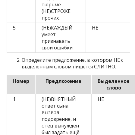
тюрьме
(НЕ)СТРОЖЕ
прочих.
5
(НЕ)КАЖДЫЙ
НЕ
умеет
признавать
свои ошибки.
Определите предложение, в котором НЕ с
выделенным словом пишется СЛИТНО.
Номер
Предложение
Выделенное
слово
1
(НЕ)ВНЯТНЫЙ
НЕ
ответ сына
вызвал
подозрение, и
отец вынужден
был задать ещё