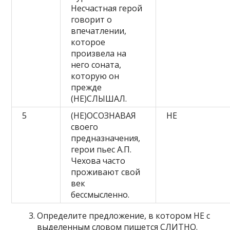
Несчастная герой
говорит о
впечатлении,
которое
произвела на
него соната,
которую он
прежде
(НЕ)СЛЫШАЛ.
5
(НЕ)ОСОЗНАВАЯ
НЕ
своего
предназначения,
герои пьес А.П.
Чехова часто
проживают свой
век
бессмысленно.
Определите предложение, в котором НЕ с
выделенным словом пишется СЛИТНО.