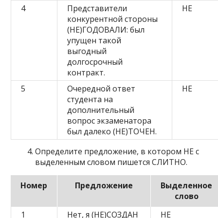
4
Представители
НЕ
конкурентной стороны
(НЕ)ГОДОВАЛИ: был
упущен такой
выгодный
долгосрочный
контракт.
5
Очередной ответ
НЕ
студента на
дополнительный
вопрос экзаменатора
был далеко (НЕ)ТОЧЕН.
Определите предложение, в котором НЕ с
выделенным словом пишется СЛИТНО.
Номер
Предложение
Выделенное
слово
1
Нет, я (НЕ)СОЗДАН
НЕ