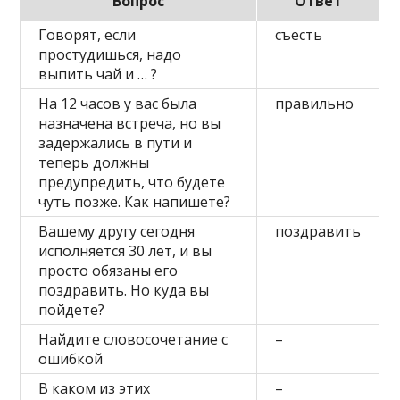
Вопрос
Ответ
Говорят, если
съесть
простудишься, надо
выпить чай и … ?
На 12 часов у вас была
правильно
назначена встреча, но вы
задержались в пути и
теперь должны
предупредить, что будете
чуть позже. Как напишете?
Вашему другу сегодня
поздравить
исполняется 30 лет, и вы
просто обязаны его
поздравить. Но куда вы
пойдете?
Найдите словосочетание с
–
ошибкой
В каком из этих
–