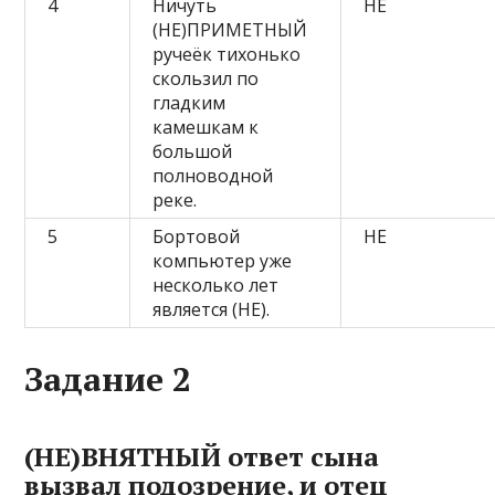
4
Ничуть
НЕ
(НЕ)ПРИМЕТНЫЙ
ручеёк тихонько
скользил по
гладким
камешкам к
большой
полноводной
реке.
5
Бортовой
НЕ
компьютер уже
несколько лет
является (НЕ).
Задание 2
(НЕ)ВНЯТНЫЙ ответ сына
вызвал подозрение, и отец