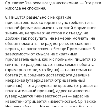
Ср. также: Эта река всегда неспокойна. — Эта река
никогда не спокойна.
8. Пишутся раздельно с не краткие
прилагательные, которые не употребляются в
полной форме или имеют в полной форме иное
значение, например: не готов к отъезду, не
должен так поступать, не намерен молчать, не
обязан помогать, не рад встрече, не склонен
верить, не расположен к беседе.Примечание. В
зависимости от смысла не с краткими
прилагательными, как и с полными, пишется то
слитно, то раздельно; ср.: наша семья небогата
(примерно то же, что бедна) — наша семья не
богата (т. е. среднего достатка); эта девушка
некрасива (утверждается отрицательный
признак) — эта девушка не красива (отрицается
положительный признак), адрес неизвестен
(утверждается «неизвестность») — адрес не
известен (отрицается «известность»). Ср. также:
Невелика беда. — Не велика, казалось бы, эта