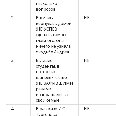
несколько
вопросов.
2
Василиса
НЕ
вернулась домой,
(НЕ)УСПЕВ
сделать самого
главного: она
ничего не узнала
о судьбе Андрея.
3
Бывшие
НЕ
студенты, в
потёртых
шинелях, с ещё
(НЕ)ЗАЖИВШИМИ
ранами,
возвращались в
свои семьи.
4
В рассказе И.С.
НЕ
Тургенева