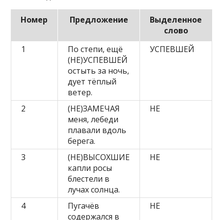
Номер
Предложение
Выделенное
слово
1
По степи, ещё
УСПЕВШЕЙ
(НЕ)УСПЕВШЕЙ
остыть за ночь,
дует тёплый
ветер.
2
(НЕ)ЗАМЕЧАЯ
НЕ
меня, лебеди
плавали вдоль
берега.
3
(НЕ)ВЫСОХШИЕ
НЕ
капли росы
блестели в
лучах солнца.
4
Пугачёв
НЕ
содержался в