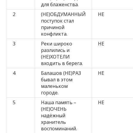
для блаженства.
2
(НЕ)ОБДУМАННЫЙ
НЕ
поступок стал
причиной
конфликта.
3
Реки широко
НЕ
разлились и
(НЕ)ХОТЕЛИ
входить в берега.
4
Балашов (НЕ)РАЗ
НЕ
бывал в этом
маленьком
городе.
5
Наша память –
НЕ
(НЕ)ОЧЕНЬ
надёжный
хранитель
воспоминаний.