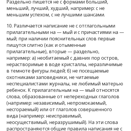
Раздельно пишется не с формами больший,
меньший, лучший, худший, например: с не
меньшим успехом, с не лучшими шансами.
10. Различается написание не с отглагольными
прилагательными на — мый и с причастиями на —
мый; при наличии пояснительных слов первые
пишутся слитно (как и отыменные
прилагательные), вторые — раздельно,
например: а) необитаемый с давних пор остров,
нерастворимые в воде кристаллы, неразличимые
в темноте фигуры людей; б) не посещаемые
охотниками заповедники, не читаемые
неспециалистами журналы, не любимый матерью
ребенок. К прилагательным на — мый относятся
слова, образованные от непереходных глаголов
(например: независимый, непромокаемый,
несгораемый) или от глаголов совершенного
вида (например: неисправимый,
неосуществимый, неразрушимый). На эти слова
распространяются общие правила написания не с