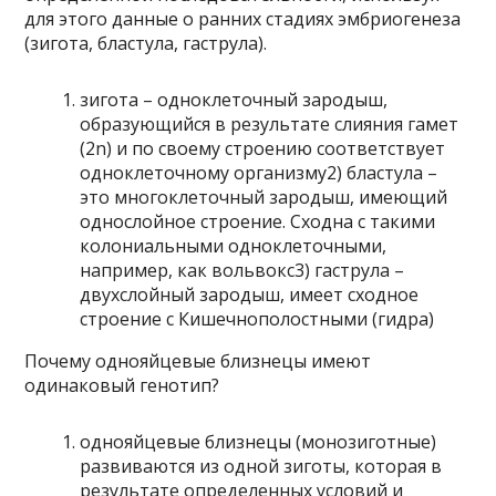
для этого данные о ранних стадиях эмбриогенеза
(зигота, бластула, гаструла).
зигота – одноклеточный зародыш,
образующийся в результате слияния гамет
(2n) и по своему строению соответствует
одноклеточному организму2) бластула –
это многоклеточный зародыш, имеющий
однослойное строение. Сходна с такими
колониальными одноклеточными,
например, как вольвокс3) гаструла –
двухслойный зародыш, имеет сходное
строение с Кишечнополостными (гидра)
Почему однояйцевые близнецы имеют
одинаковый генотип?
однояйцевые близнецы (монозиготные)
развиваются из одной зиготы, которая в
результате определенных условий и