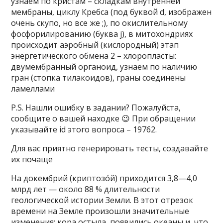
узнаем по кристам – складкам внутренней
мембраны, циклу Кребса (под буквой d, изображен
очень скупо, но все же ;), по окислительному
фосфорилированию (буква j), в митохондриях
происходит аэробный (кислородный) этап
энергетического обмена 2 – хлоропласты:
двумембранный органоид, узнаем по наличию
гран (стопка тилакоидов), граны соединены
ламеллами
P.S. Нашли ошибку в задании? Пожалуйста,
сообщите о вашей находке 😉 При обращении
указывайте id этого вопроса – 19762.
Для вас приятно генерировать тесты, создавайте
их почаще
На докембрий (криптозо́й) приходится 3,8—4,0
млрд лет — около 88 % длительности
геологической истории Земли. В этот отрезок
времени на Земле произошли значительные
изменения: кора остыла, появились океаны и, что