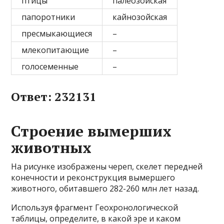
птицы
палеозойская
папоротники
кайнозойская
пресмыкающиеся
–
млекопитающие
–
голосеменные
–
Ответ: 232131
Строение вымерших
животных
На рисунке изображены череп, скелет передней
конечности и реконструкция вымершего
животного, обитавшего 282-260 млн лет назад.
Используя фрагмент Геохронологической
таблицы, определите, в какой эре и каком