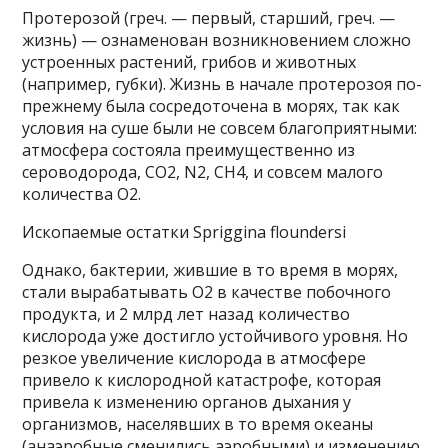
Протерозой (греч. — первый, старший, греч. —
жизнь) — ознаменован возникновением сложно
устроенных растений, грибов и животных
(например, губки). Жизнь в начале протерозоя по-
прежнему была сосредоточена в морях, так как
условия на суше были не совсем благоприятными:
атмосфера состояла преимущественно из
сероводорода, CO2, N2, CH4, и совсем малого
количества O2.
Ископаемые остатки Spriggina floundersi
Однако, бактерии, жившие в то время в морях,
стали вырабатывать O2 в качестве побочного
продукта, и 2 млрд лет назад количество
кислорода уже достигло устойчивого уровня. Но
резкое увеличение кислорода в атмосфере
привело к кислородной катастрофе, которая
привела к изменению органов дыхания у
организмов, населявших в то время океаны
(анаэробные сменились аэробными) и изменению