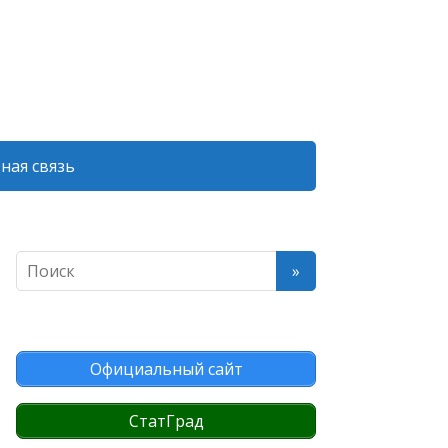
ная связь
Официальный сайт
СтатГрад