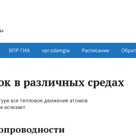
ты
ВПР ГИА
vpr.sdamgia
Расписание
Обрат
ок в различных средах
туре все тепловое движение атомов
е исчезает.
ропроводности