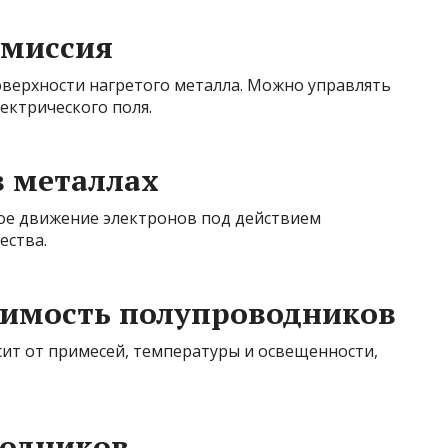
эмиссия
оверхности нагретого металла. Можно управлять
ктрического поля.
в металлах
ое движение электронов под действием
ества.
димость полупроводников
т от примесей, температуры и освещенности,
водников