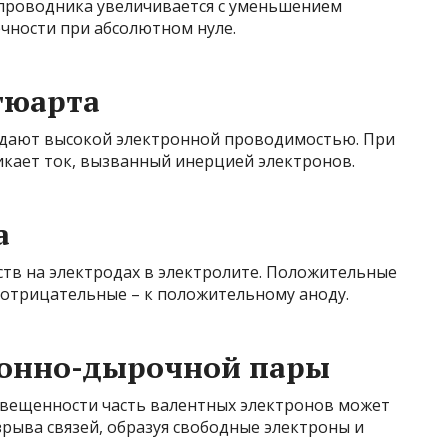
проводника увеличивается с уменьшением
чности при абсолютном нуле.
тюарта
адают высокой электронной проводимостью. При
кает ток, вызванный инерцией электронов.
а
ств на электродах в электролите. Положительные
 отрицательные – к положительному аноду.
ронно-дырочной пары
свещенности часть валентных электронов может
рыва связей, образуя свободные электроны и