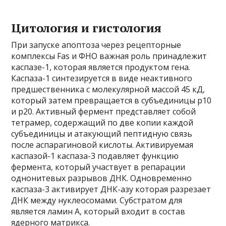
Цитология и гистология
При запуске апоптоза через рецепторные
комплексы Fas и ФНО важная роль принадлежит
каспазе-1, которая является продуктом гена.
Каспаза-1 синтезируется в виде неактивного
предшественника с молекулярной массой 45 кД,
который затем превращается в субъединицы р10
и р20. Активный фермент представляет собой
тетрамер, содержащий по две копии каждой
субъединицы и атакующий пептидную связь
после аспарагиновой кислоты. Активируемая
каспазой-1 каспаза-3 подавляет функцию
фермента, который участвует в репарации
однонитевых разрывов ДНК. Одновременно
каспаза-3 активирует ДНК-азу которая разрезает
ДНК между нуклеосомами. Субстратом для
является ламин А, который входит в состав
ядерного матрикса.