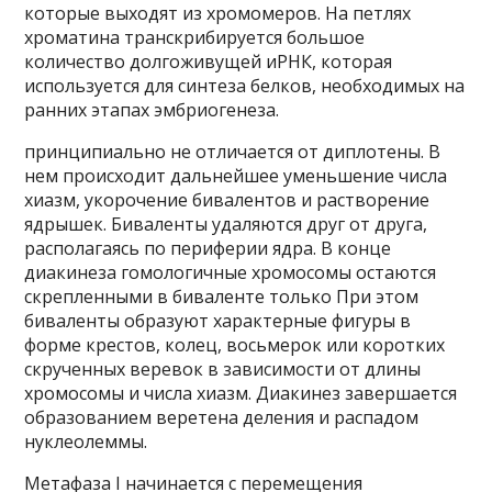
которые выходят из хромомеров. На петлях
хроматина транскрибируется большое
количество долгоживущей иРНК, которая
используется для синтеза белков, необходимых на
ранних этапах эмбриогенеза.
принципиально не отличается от диплотены. В
нем происходит дальнейшее уменьшение числа
хиазм, укорочение бивалентов и растворение
ядрышек. Биваленты удаляются друг от друга,
располагаясь по периферии ядра. В конце
диакинеза гомологичные хромосомы остаются
скрепленными в биваленте только При этом
биваленты образуют характерные фигуры в
форме крестов, колец, восьмерок или коротких
скрученных веревок в зависимости от длины
хромосомы и числа хиазм. Диакинез завершается
образованием веретена деления и распадом
нуклеолеммы.
Метафаза I начинается с перемещения