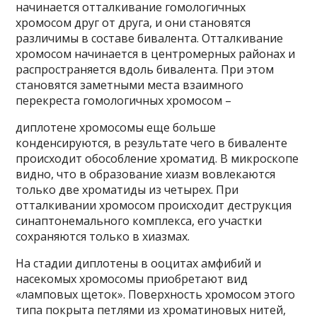
начинается отталкивание гомологичных
хромосом друг от друга, и они становятся
различимы в составе бивалента. Отталкивание
хромосом начинается в центромерных районах и
распространяется вдоль бивалента. При этом
становятся заметными места взаимного
перекреста гомологичных хромосом –
диплотене хромосомы еще больше
конденсируются, в результате чего в биваленте
происходит обособление хроматид. В микроскопе
видно, что в образование хиазм вовлекаются
только две хроматиды из четырех. При
отталкивании хромосом происходит деструкция
синаптонемального комплекса, его участки
сохраняются только в хиазмах.
На стадии диплотены в ооцитах амфибий и
насекомых хромосомы приобретают вид
«ламповых щеток». Поверхность хромосом этого
типа покрыта петлями из хроматиновых нитей,