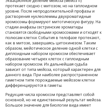
Эквационное деление мейоза (мейоз II)
протекает сходно с митозом, но на гаплоидном
уровне. После непродолжительной профазы и
растворения нуклеолеммы двухроматидные
хромосомы формируют митотическую фигуру. На
стадии анафазы сестринские хроматиды
становятся свободными хромосомами и отходят к
полюсам клетки. События в телофазе протекают,
как в митозе, завершаясь цитокинезом. Таким
образом, мейотическое деление одной клетки с
диплоидным набором хромосом обеспечивает
образование четырех клеток с гаплоидным
набором хромосом. Их дальнейшая судьба
зависит от типа мейоза, который характерен для
данного вида. При наиболее распространенном
гаметном типе порождаемые мейозом клетки
дифференцируются в гаметы.
Редукция числа хромосом представляет собой
основной, но не единственный результат мейоза.
Большое значение для биологии вида имеет